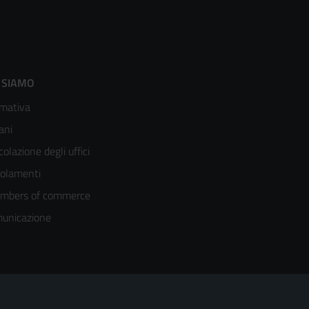
ooter
 SIAMO
mativa
enù
ani
olonna
colazione degli uffici
olamenti
mbers of commerce
unicazione