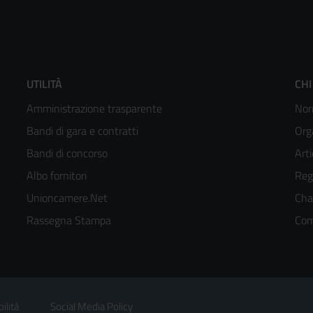
Footer
F
UTILITÀ
CHI
Amministrazione trasparente
Nor
menù
m
Bandi di gara e contratti
Org
colonna
c
Bandi di concorso
Arti
Albo fornitori
Reg
2
3
Unioncamere.Net
Cha
kedIn
Rassegna Stampa
Com
ilità
Social Media Policy