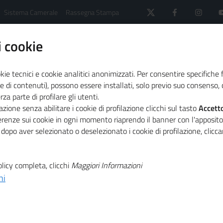
Sistema Camerale
Rassegna Stampa
 cookie
kie tecnici e cookie analitici anonimizzati. Per consentire specifiche 
e di contenuti), possono essere installati, solo previo suo consenso, c
a parte di profilare gli utenti.
 il sistema camerale
Agenda
zione senza abilitare i cookie di profilazione clicchi sul tasto
Accett
nnovazione sociale, tappa alla Camera di commercio di Brind
ferenze sui cookie in ogni momento riaprendo il banner con l'apposit
 dopo aver selezionato o deselezionato i cookie di profilazione, clic
T
 Salone della
licy completa, clicchi
Maggiori Informazioni
ni
T
ione sociale,