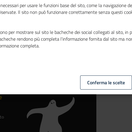
 di commercio di
necessari per usare le funzioni base del sito, come la navigazione de
 riservate. Il sito non può funzionare correttamente senza questi cook
no per mostrare sul sito le bacheche dei social collegati al sito, in 
bacheche rendono più completa l'informazione fornita dal sito ma no
formazione completa.
Conferma le scelte