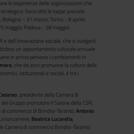
are le esperienze delle organizzazioni che
 strategico. Sono otto le tappe previste
 Bologna – 31 marzo; Torino - 8 aprile;
- 25 maggio; Padova - 28 maggio.
R e dell’innovazione sociale, che si svolgerà
ottobre
;
un appuntamento culturale annuale
vivere in prima persona i cambiamenti in
amere
, che da anni promuove la cultura della
nomici, istituzionali e sociali, è tra i
Cesareo
, presidente della Camera di
o
del Gruppo promotore Il Salone della CSR;
a di commercio di Brindisi-Taranto;
Antonio
di Unioncamere;
Beatrice Lucarella
,
ile Camera di commercio Brindisi-Taranto