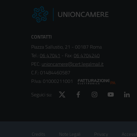
CONTATTI
Piazza Sallustio, 21 - 00187 Roma
Tel.:
06 47041
- Fax:
06 4704240
PEC:
unioncamere@cert.legalmail.it
C.F.: 01484460587
P.Iva: 01000211001
Twitter
Facebook
Instagram
YouTube
Lin
Seguici su:
Footer
Sezione Link Utili
Credits
Note Legali
Privacy
Accessib