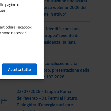
22/09/2026 - Educazione finanziaria
lle pagine o
al femminile: terzo webinar 2026 del
ies.
progetto "Donne in attivo"
particolare Facebook
28/07/2026 - “Identità, coesione,
n sono necessari
integrazione europea”: evento di
lancio della Presidenza Italiana
EUSAIR
22/07/2026 - Conciliazione vita
Accetta tutto
familiare e lavoro: presentazione della
prassi UNI/Pdr 192:2026
22/07/2026 - Tappa a Roma
dell'evento «Da Fermi al Futuro:
Dialoghi sull'energia nucleare