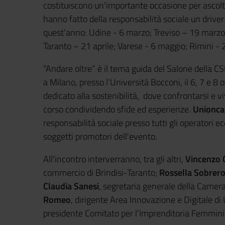
costituiscono un'importante occasione per ascolt
hanno fatto della responsabilità sociale un driver
quest'anno: Udine - 6 marzo; Treviso – 19 marzo;
Taranto – 21 aprile; Varese - 6 maggio; Rimini 
“Andare oltre” è il tema guida del Salone della CS
a Milano, presso l’Università Bocconi, il 6, 7 e 8 
dedicato alla sostenibilità, dove confrontarsi e 
corso condividendo sfide ed esperienze.
Unionc
responsabilità sociale presso tutti gli operatori eco
soggetti promotori dell'evento.
All'incontro interverranno, tra gli altri,
Vincenzo 
commercio di Brindisi-Taranto;
Rossella Sobrer
Claudia Sanesi
, segretaria generale della Camer
Romeo
, dirigente Area Innovazione e Digitale 
presidente Comitato per l’Imprenditoria Femmin