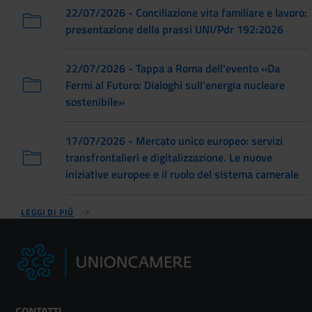
22/07/2026 - Conciliazione vita familiare e lavoro:
presentazione della prassi UNI/Pdr 192:2026
22/07/2026 - Tappa a Roma dell'evento «Da
Fermi al Futuro: Dialoghi sull'energia nucleare
sostenibile»
17/07/2026 - Mercato unico europeo: servizi
transfrontalieri e digitalizzazione. Le nuove
iniziative europee e il ruolo del sistema camerale
LEGGI DI PIÙ
CONTATTI