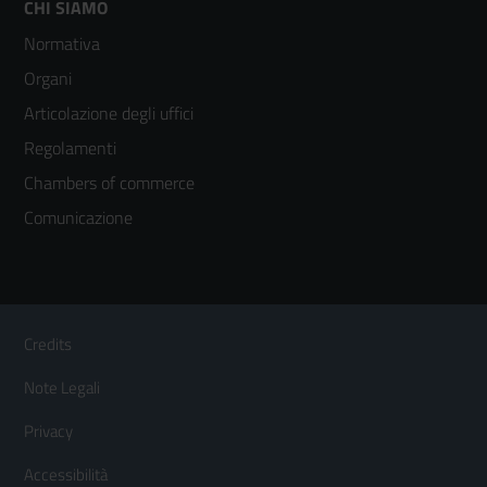
Footer
CHI SIAMO
Normativa
menù
Organi
colonna
Articolazione degli uffici
3
Regolamenti
Chambers of commerce
Comunicazione
Sezione Link Utili
Footer
Credits
Menù
Note Legali
orizzontale
Privacy
Accessibilità