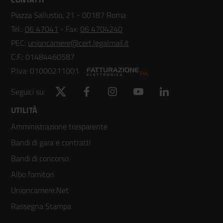
Piazza Sallustio, 21 - 00187 Roma
Tel.:
06 47041
- Fax:
06 4704240
PEC:
unioncamere@cert.legalmail.it
C.F.: 01484460587
P.Iva: 01000211001
Twitter
Facebook
Instagram
YouTube
LinkedIn
Seguici su:
Footer
UTILITÀ
Amministrazione trasparente
menù
Bandi di gara e contratti
colonna
Bandi di concorso
2
Albo fornitori
Unioncamere.Net
Rassegna Stampa