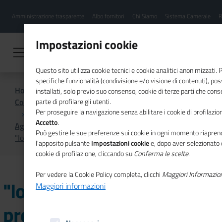
Menu
Salta
Amministrazione trasparente
Albo fornitori
Chi Siamo
Sistema Camerale
R
al
hamburgher
contenuto
i
principale
Impostazioni cookie
Questo sito utilizza cookie tecnici e cookie analitici anonimizzati.
specifiche funzionalità (condivisione e/o visione di contenuti), p
Home
installati, solo previo suo consenso, cookie di terze parti che cons
Comunicazione istituzionale per il sistema camerale
parte di profilare gli utenti.
Per proseguire la navigazione senza abilitare i cookie di profilazion
Accetto
.
Agenda
Può gestire le sue preferenze sui cookie in ogni momento riaprend
"Io sono cultura", presentazione Rapporto 2019
l'apposito pulsante
Impostazioni cookie
e, dopo aver selezionato 
cookie di profilazione, cliccando su
Conferma le scelte
.
Per vedere la Cookie Policy completa, clicchi
Maggiori Informazio
"Io sono cultura",
Maggiori informazioni
presentazione Rapporto