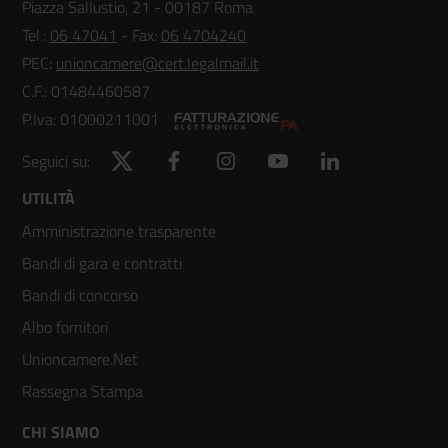
Piazza Sallustio, 21 - 00187 Roma
Tel.:
06 47041
- Fax:
06 4704240
PEC:
unioncamere@cert.legalmail.it
C.F.: 01484460587
P.Iva: 01000211001
Twitter
Facebook
Instagram
YouTube
LinkedIn
Seguici su:
Footer
UTILITÀ
Amministrazione trasparente
menù
Bandi di gara e contratti
colonna
Bandi di concorso
2
Albo fornitori
Unioncamere.Net
Rassegna Stampa
Footer
CHI SIAMO