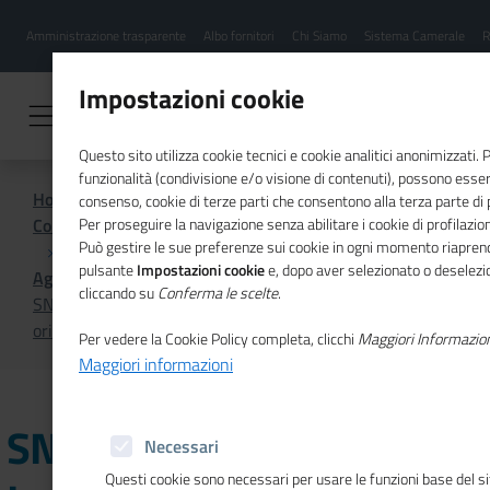
Menu
Salta
Amministrazione trasparente
Albo fornitori
Chi Siamo
Sistema Camerale
R
al
hamburgher
contenuto
i
principale
Impostazioni cookie
Questo sito utilizza cookie tecnici e cookie analitici anonimizzati.
funzionalità (condivisione e/o visione di contenuti), possono essere
Home
consenso, cookie di terze parti che consentono alla terza parte di pr
Comunicazione istituzionale per il sistema camerale
Per proseguire la navigazione senza abilitare i cookie di profilazion
Può gestire le sue preferenze sui cookie in ogni momento riaprend
pulsante
Impostazioni cookie
e, dopo aver selezionato o deselezion
Agenda
cliccando su
Conferma le scelte
.
SNI-Servizio Nuove Imprese: tornano i colloqui di primo
orientamento, fino al 19 settembre
Per vedere la Cookie Policy completa, clicchi
Maggiori Informazio
Maggiori informazioni
SNI-Servizio Nuove
Necessari
Questi cookie sono necessari per usare le funzioni base del s