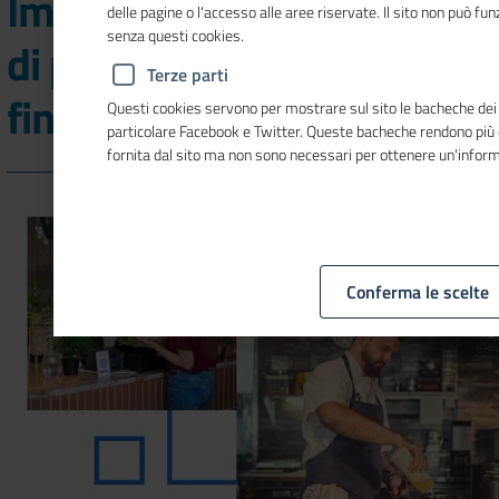
Imprese: tornano i colloqui
delle pagine o l'accesso alle aree riservate. Il sito non può f
senza questi cookies.
di primo orientamento,
Terze parti
fino al 19 settembre
Questi cookies servono per mostrare sul sito le bacheche dei so
particolare Facebook e Twitter. Queste bacheche rendono più
fornita dal sito ma non sono necessari per ottenere un'infor
Conferma le scelte