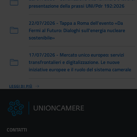
presentazione della prassi UNI/Pdr 192:2026
22/07/2026 - Tappa a Roma dell'evento «Da
Fermi al Futuro: Dialoghi sull'energia nucleare
sostenibile»
17/07/2026 - Mercato unico europeo: servizi
transfrontalieri e digitalizzazione. Le nuove
iniziative europee e il ruolo del sistema camerale
LEGGI DI PIÙ
CONTATTI