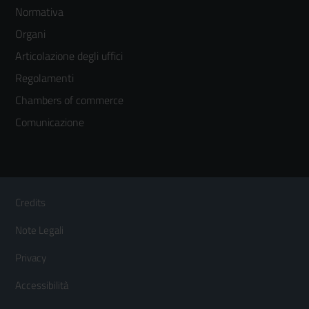
Normativa
menù
Organi
colonna
Articolazione degli uffici
3
Regolamenti
Chambers of commerce
Comunicazione
Sezione Link Utili
Footer
Credits
Menù
Note Legali
orizzontale
Privacy
Accessibilità