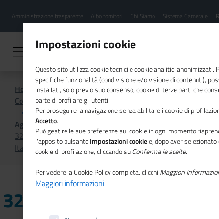
Menu
Salta
Amministrazione trasparente
Albo fornitori
Chi Siamo
Sistema Camerale
R
al
hamburgher
contenuto
i
principale
Impostazioni cookie
Questo sito utilizza cookie tecnici e cookie analitici anonimizzati.
specifiche funzionalità (condivisione e/o visione di contenuti), p
Home
installati, solo previo suo consenso, cookie di terze parti che cons
Comunicazione istituzionale per il sistema camerale
parte di profilare gli utenti.
Per proseguire la navigazione senza abilitare i cookie di profilazion
Accetto
.
Agenda
Può gestire le sue preferenze sui cookie in ogni momento riaprend
32ma Convention mondiale delle Camere di commercio
l'apposito pulsante
Impostazioni cookie
e, dopo aver selezionato 
Italiane all’estero
cookie di profilazione, cliccando su
Conferma le scelte
.
Per vedere la Cookie Policy completa, clicchi
Maggiori Informazio
Maggiori informazioni
32ma Convention