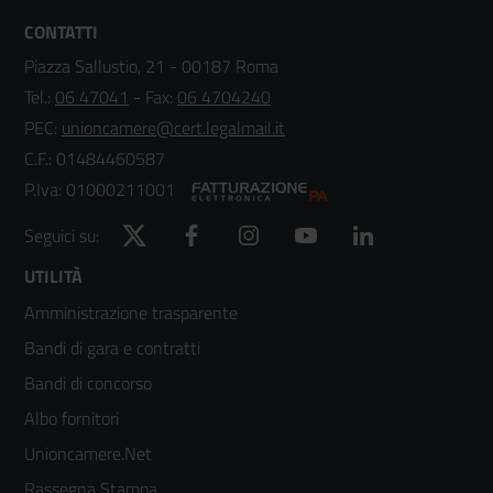
CONTATTI
Piazza Sallustio, 21 - 00187 Roma
Tel.:
06 47041
- Fax:
06 4704240
PEC:
unioncamere@cert.legalmail.it
C.F.: 01484460587
P.Iva: 01000211001
Twitter
Facebook
Instagram
YouTube
LinkedIn
Seguici su:
Footer
UTILITÀ
Amministrazione trasparente
menù
Bandi di gara e contratti
colonna
Bandi di concorso
2
Albo fornitori
Unioncamere.Net
Rassegna Stampa