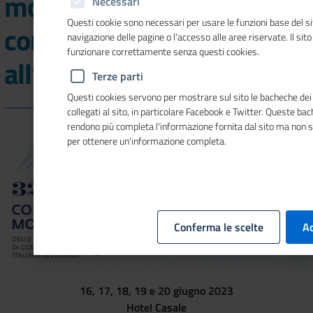
mondiale delle Camere di
Necessari
Questi cookie sono necessari per usare le funzioni base del si
commercio Italiane
navigazione delle pagine o l'accesso alle aree riservate. Il sit
funzionare correttamente senza questi cookies.
all’estero
Terze parti
Questi cookies servono per mostrare sul sito le bacheche dei 
collegati al sito, in particolare Facebook e Twitter. Queste ba
rendono più completa l'informazione fornita dal sito ma non 
per ottenere un'informazione completa.
Conferma le scelte
Ac
16, 17, 18, 19 e 20 giugno 2023
Hotel Casale