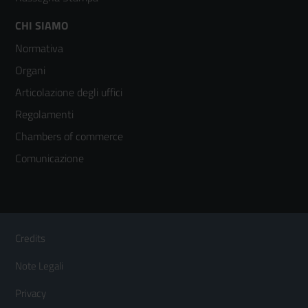
Footer
CHI SIAMO
Normativa
menù
Organi
colonna
Articolazione degli uffici
3
Regolamenti
Chambers of commerce
Comunicazione
Sezione Link Utili
Footer
Credits
Menù
Note Legali
orizzontale
Privacy