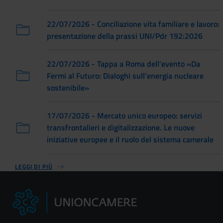
22/07/2026 - Conciliazione vita familiare e lavoro:
presentazione della prassi UNI/Pdr 192:2026
22/07/2026 - Tappa a Roma dell'evento «Da
Fermi al Futuro: Dialoghi sull'energia nucleare
sostenibile»
17/07/2026 - Mercato unico europeo: servizi
transfrontalieri e digitalizzazione. Le nuove
iniziative europee e il ruolo del sistema camerale
LEGGI DI PIÙ