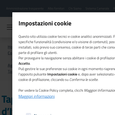
Menu
Salta
Amministrazione trasparente
Albo fornitori
Chi Siamo
Sistema Camerale
R
al
hamburgher
contenuto
i
principale
Impostazioni cookie
Questo sito utilizza cookie tecnici e cookie analitici anonimizzati.
specifiche funzionalità (condivisione e/o visione di contenuti), p
Home
installati, solo previo suo consenso, cookie di terze parti che cons
Comunicazione istituzionale per il sistema camerale
parte di profilare gli utenti.
Per proseguire la navigazione senza abilitare i cookie di profilazion
Accetto
.
Agenda
Può gestire le sue preferenze sui cookie in ogni momento riaprend
Tappa a Pisa del Giro d’Italia delle imprenditrici
l'apposito pulsante
Impostazioni cookie
e, dopo aver selezionato 
cookie di profilazione, cliccando su
Conferma le scelte
.
Per vedere la Cookie Policy completa, clicchi
Maggiori Informazio
Tappa a Pisa del Giro
Maggiori informazioni
d’Italia delle imprenditrici