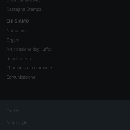
Rassegna Stampa
Footer
CHI SIAMO
Normativa
menù
Organi
colonna
Articolazione degli uffici
3
Regolamenti
Chambers of commerce
Comunicazione
Sezione Link Utili
Footer
Credits
Menù
Note Legali
orizzontale