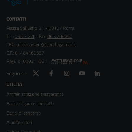
CONTATTI
Piazza Sallustio, 21 - 00187 Roma
Tel.:
06 47041
- Fax:
06 4704240
PEC:
unioncamere@cert.legalmail.it
C.F.: 01484460587
P.Iva: 01000211001
Twitter
Facebook
Instagram
YouTube
LinkedIn
Seguici su:
Footer
UTILITÀ
Amministrazione trasparente
menù
Bandi di gara e contratti
colonna
Bandi di concorso
2
Albo fornitori
Unioncamere.Net