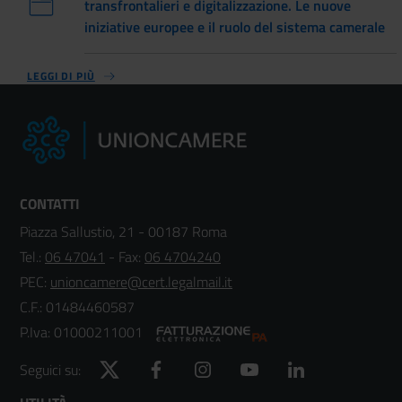
transfrontalieri e digitalizzazione. Le nuove
iniziative europee e il ruolo del sistema camerale
LEGGI DI PIÙ
CONTATTI
Piazza Sallustio, 21 - 00187 Roma
Tel.:
06 47041
- Fax:
06 4704240
PEC:
unioncamere@cert.legalmail.it
C.F.: 01484460587
P.Iva: 01000211001
Twitter
Facebook
Instagram
YouTube
LinkedIn
Seguici su: