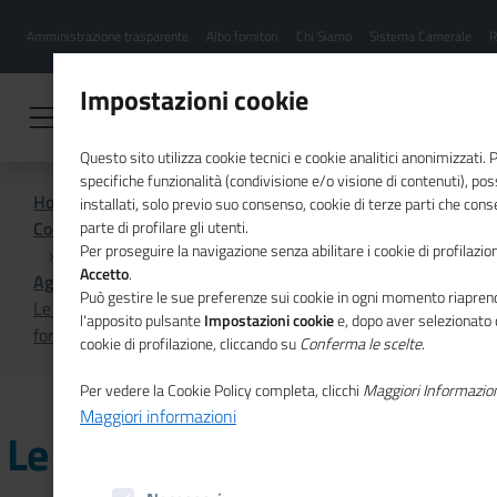
Menu
Salta
Amministrazione trasparente
Albo fornitori
Chi Siamo
Sistema Camerale
R
al
hamburgher
contenuto
i
principale
Impostazioni cookie
Questo sito utilizza cookie tecnici e cookie analitici anonimizzati.
specifiche funzionalità (condivisione e/o visione di contenuti), p
Home
installati, solo previo suo consenso, cookie di terze parti che cons
Comunicazione istituzionale per il sistema camerale
parte di profilare gli utenti.
Per proseguire la navigazione senza abilitare i cookie di profilazion
Accetto
.
Agenda
Può gestire le sue preferenze sui cookie in ogni momento riaprend
Le sfide della mobilità sostenibile e i nuovi fabbisogni
l'apposito pulsante
Impostazioni cookie
e, dopo aver selezionato 
formativi: convegno a Roma
cookie di profilazione, cliccando su
Conferma le scelte
.
Per vedere la Cookie Policy completa, clicchi
Maggiori Informazio
Maggiori informazioni
Le sfide della mobilità