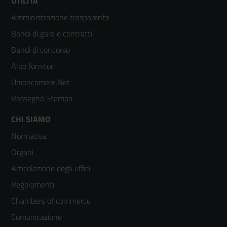
Footer
UTILITÀ
Amministrazione trasparente
menù
Bandi di gara e contratti
colonna
Bandi di concorso
2
Albo fornitori
Unioncamere.Net
Rassegna Stampa
Footer
CHI SIAMO
Normativa
menù
Organi
colonna
Articolazione degli uffici
3
Regolamenti
Chambers of commerce
Comunicazione