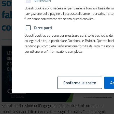
sostenibile e i nuovi
Necessari
Questi cookie sono necessari per usare le funzioni base del si
fabbisogni formativi:
navigazione delle pagine o l'accesso alle aree riservate. Il sit
funzionare correttamente senza questi cookies.
convegno a Roma
Terze parti
Questi cookies servono per mostrare sul sito le bacheche dei 
collegati al sito, in particolare Facebook e Twitter. Queste ba
rendono più completa l'informazione fornita dal sito ma non 
per ottenere un'informazione completa.
Conferma le scelte
Ac
Si intitola "Le sfide dell'ingegneria delle infrastrutture e della
mobilità sostenibile e i nuovi fabbisogni formativi" il convegno