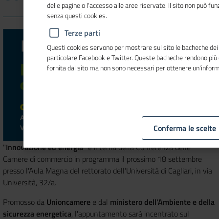
delle pagine o l'accesso alle aree riservate. Il sito non può f
senza questi cookies.
Terze parti
Questi cookies servono per mostrare sul sito le bacheche dei so
particolare Facebook e Twitter. Queste bacheche rendono più
fornita dal sito ma non sono necessari per ottenere un'infor
Conferma le scelte
"
Innovazione ed energia
" è il tema della Conferenza delle
Camere di commercio in programma il prossimo 18 settembre
presso l'Aula Magna del rettorato dell’Università di Cagliari, in via
Università, 32/a.
Promosso da
Unioncamere
e dal
ministero dell'Ambiente e della
sicurezza energetica
, l'appuntamento sarà incentrato sul