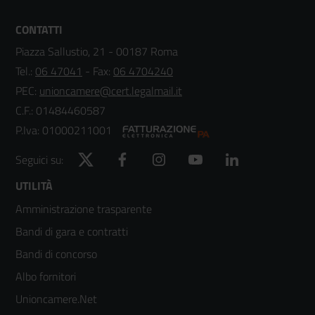
CONTATTI
Piazza Sallustio, 21 - 00187 Roma
Tel.:
06 47041
- Fax:
06 4704240
PEC:
unioncamere@cert.legalmail.it
C.F.: 01484460587
P.Iva: 01000211001
Twitter
Facebook
Instagram
YouTube
LinkedIn
Seguici su:
Footer
UTILITÀ
Amministrazione trasparente
menù
Bandi di gara e contratti
colonna
Bandi di concorso
2
Albo fornitori
Unioncamere.Net