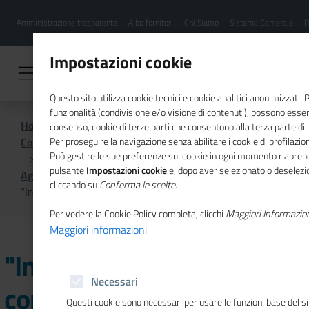
Menu
Salta
Amministrazione trasparente
Albo fornitori
Chi Siamo
Sistema Camerale
R
al
hamburgher
contenuto
i
principale
Impostazioni cookie
Questo sito utilizza cookie tecnici e cookie analitici anonimizzati.
funzionalità (condivisione e/o visione di contenuti), possono essere
Home
consenso, cookie di terze parti che consentono alla terza parte di pr
Comunicazione istituzionale per il sistema camerale
Per proseguire la navigazione senza abilitare i cookie di profilazion
Può gestire le sue preferenze sui cookie in ogni momento riaprend
pulsante
Impostazioni cookie
e, dopo aver selezionato o deselezion
Agenda
cliccando su
Conferma le scelte
.
"Innovazione ed energia", conferenza a Cagliari
Per vedere la Cookie Policy completa, clicchi
Maggiori Informazio
Maggiori informazioni
"Innovazione ed energia",
Necessari
conferenza a Cagliari
Questi cookie sono necessari per usare le funzioni base del s