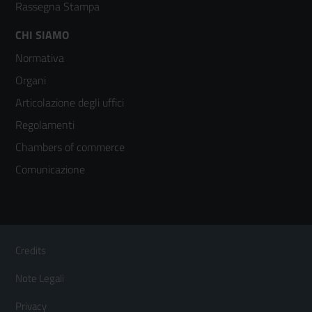
Rassegna Stampa
Footer
CHI SIAMO
Normativa
menù
Organi
colonna
Articolazione degli uffici
3
Regolamenti
Chambers of commerce
Comunicazione
Sezione Link Utili
Footer
Credits
Menù
Note Legali
orizzontale
Privacy