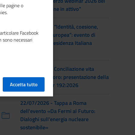
al femminile: terzo webinar 2026 del
lle pagine o
progetto "Donne in attivo"
ies.
28/07/2026 - “Identità, coesione,
particolare Facebook
integrazione europea”: evento di
n sono necessari
lancio della Presidenza Italiana
EUSAIR
22/07/2026 - Conciliazione vita
familiare e lavoro: presentazione della
Accetta tutto
prassi UNI/Pdr 192:2026
22/07/2026 - Tappa a Roma
dell'evento «Da Fermi al Futuro:
Dialoghi sull'energia nucleare
sostenibile»