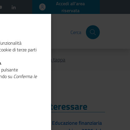
Accedi all'area
riservata
Cerca
funzionalità
ookie di terze parti
R 2023, a Padova l'ottava tappa
o
.
o pulsante
cando su
Conferma le
i Potrebbe Interessare
i Potrebbe Interessare
22/09/2026 - Educazione finanziaria