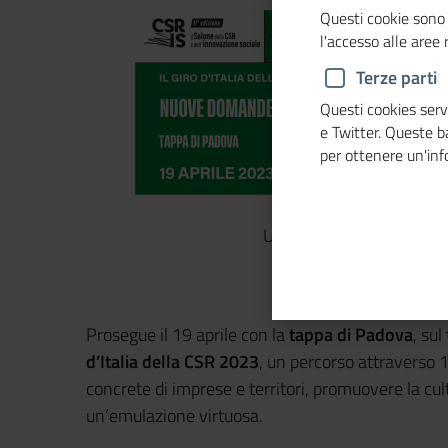
Questi cookie sono 
l'accesso alle aree
Terze parti
Questi cookies servo
e Twitter. Queste 
per ottenere un'in
Mercoledì 19 aprile
Università degli Studi d
Via VIII Febbra
Pado
Prosegue il 19 aprile con la
tappa di Padova
, su
d’Italia della CSR 2023
, un percorso attraverso 1
concrete di imprese e territori, promuovere la cult
un’emulazione virtuosa.