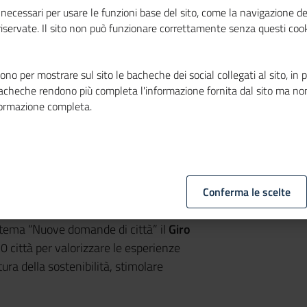
necessari per usare le funzioni base del sito, come la navigazione de
 riservate. Il sito non può funzionare correttamente senza questi cook
no per mostrare sul sito le bacheche dei social collegati al sito, in 
bacheche rendono più completa l'informazione fornita dal sito ma no
formazione completa.
 2023, ore 9.30
i Padova – Aula Nievo
io 1848, 2
Conferma le scelte
va
l tema “Nuove domande di città” il
Giro
0 città per valorizzare le esperienze
ura della sostenibilità, stimolare