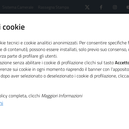
Sistema Camerale
Rassegna Stampa
 cookie
kie tecnici e cookie analitici anonimizzati. Per consentire specifiche 
e di contenuti), possono essere installati, solo previo suo consenso, c
a parte di profilare gli utenti.
 il sistema camerale
Agenda
Giro d'Italia della CS
zione senza abilitare i cookie di profilazione clicchi sul tasto
Accett
ferenze sui cookie in ogni momento riaprendo il banner con l'apposit
 dopo aver selezionato o deselezionato i cookie di profilazione, clic
T
 CSR 2023, a
licy completa, clicchi
Maggiori Informazioni
T
appa
ni