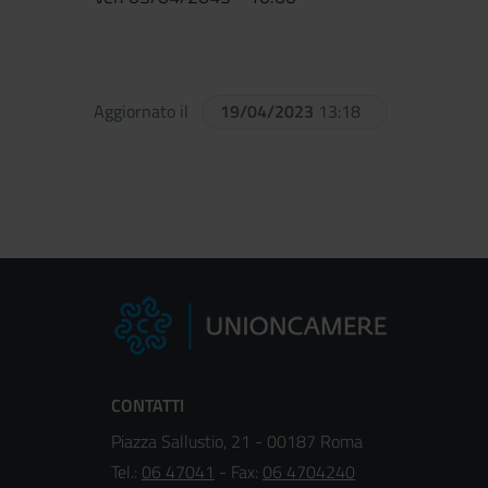
Aggiornato il
19/04/2023
13:18
CONTATTI
Piazza Sallustio, 21 - 00187 Roma
Tel.:
06 47041
- Fax:
06 4704240