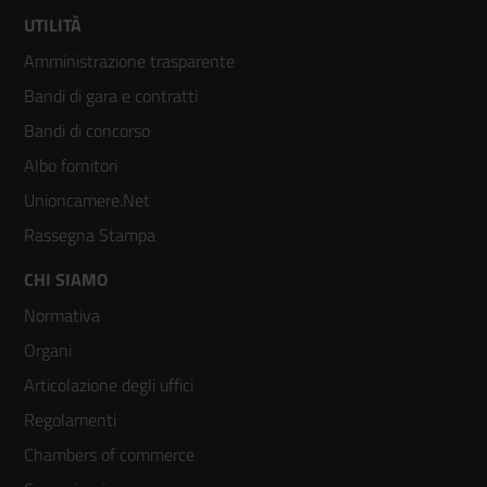
Footer
UTILITÀ
Amministrazione trasparente
menù
Bandi di gara e contratti
colonna
Bandi di concorso
2
Albo fornitori
Unioncamere.Net
Rassegna Stampa
Footer
CHI SIAMO
Normativa
menù
Organi
colonna
Articolazione degli uffici
3
Regolamenti
Chambers of commerce