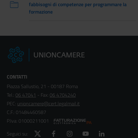
fabbisogni di competenze per programmare la
formazione
CONTATTI
Piazza Sallustio, 21 - 00187 Roma
Tel.:
06 47041
- Fax:
06 4704240
PEC:
unioncamere@cert.legalmail.it
C.F.: 01484460587
P.Iva: 01000211001
Twitter
Facebook
Instagram
YouTube
LinkedIn
Seguici su: