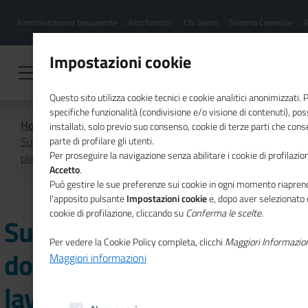
Menu
Salta
Amministrazione trasparente
Albo fornitori
Chi Siamo
Sistema Camerale
R
al
hamburgher
contenuto
i
principale
Impostazioni cookie
Questo sito utilizza cookie tecnici e cookie analitici anonimizzati.
specifiche funzionalità (condivisione e/o visione di contenuti), p
Home
Lavoro e formazione
installati, solo previo suo consenso, cookie di terze parti che cons
Supporto all'incontro domanda/offerta di lavoro-
parte di profilare gli utenti.
Per proseguire la navigazione senza abilitare i cookie di profilazion
placement
Accetto
.
Può gestire le sue preferenze sui cookie in ogni momento riaprend
l'apposito pulsante
Impostazioni cookie
e, dopo aver selezionato 
cookie di profilazione, cliccando su
Conferma le scelte
.
Supporto all'incontro
Per vedere la Cookie Policy completa, clicchi
Maggiori Informazio
domanda/offerta di
Maggiori informazioni
lavoro-placement