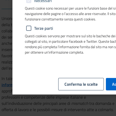
Necessari
Questi cookie sono necessari per usare le funzioni base del si
navigazione delle pagine o l'accesso alle aree riservate. Il sit
Unioncamere e il sistema camerale svolgono azioni a supporto
funzionare correttamente senza questi cookies.
della transizione scuola-lavoro e università-lavoro e, in
Terze parti
collaborazione con i Centri per l’impiego e con la Rete nazionale
Questi cookies servono per mostrare sul sito le bacheche dei 
dei servizi per le politiche attive del lavoro, attuano iniziative -
collegati al sito, in particolare Facebook e Twitter. Queste ba
anche attraverso la valorizzazione dei network territoriali costruiti
rendono più completa l'informazione fornita dal sito ma non 
insieme agli altri attori locali della filiera scuola-lavoro - volte a
per ottenere un'informazione completa.
favorire l’incontro tra domanda e offerta anche attraverso la
realizzazione di servizi informativi a carattere previsionale sui temi
dell’evoluzione del mercato del lavoro.
In tale ambito la principale fonte è costituita dal
Sistema
Conferma le scelte
Ac
informativo Excelsior
che mette a disposizione dati,
approfondimenti e altri strumenti informativi sulla domanda di
professioni e competenze delle imprese italiane e
sull’individuazione delle principali aree di
mismatch
tra domanda e
offerta di lavoro e le possibili misure di intervento atte a colmarlo.