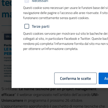
tecniche per un project
Necessari
Questi cookie sono necessari per usare le funzioni base del si
management efficace"
navigazione delle pagine o l'accesso alle aree riservate. Il sit
funzionare correttamente senza questi cookies.
Terze parti
Questi cookies servono per mostrare sul sito le bacheche dei 
collegati al sito, in particolare Facebook e Twitter. Queste ba
rendono più completa l'informazione fornita dal sito ma non 
per ottenere un'informazione completa.
Conferma le scelte
Ac
Si intitola "
Le norme tecniche per un project management
efficace
" il webinar organizzato nell’ambito dell’accordo
UNI-
Unioncamere
in programma il prossimo 26 ottobre.
L'appuntamento
approfondirà il pacchetto di norme tecniche che