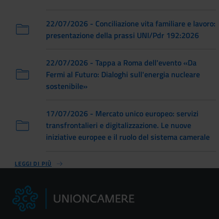
22/07/2026 - Conciliazione vita familiare e lavoro:
presentazione della prassi UNI/Pdr 192:2026
22/07/2026 - Tappa a Roma dell'evento «Da
Fermi al Futuro: Dialoghi sull'energia nucleare
sostenibile»
17/07/2026 - Mercato unico europeo: servizi
transfrontalieri e digitalizzazione. Le nuove
iniziative europee e il ruolo del sistema camerale
LEGGI DI PIÙ