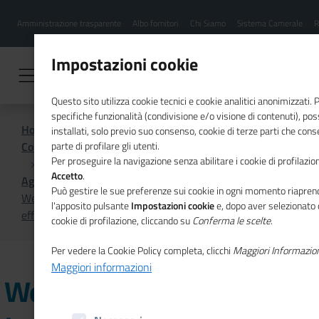
Menu
Salta
Amministrazione trasparente
Albo fornitori
Chi Siamo
Sistema Camerale
R
al
hamburgher
contenuto
i
principale
Impostazioni cookie
Questo sito utilizza cookie tecnici e cookie analitici anonimizzati.
specifiche funzionalità (condivisione e/o visione di contenuti), p
Home
installati, solo previo suo consenso, cookie di terze parti che cons
Comunicazione istituzionale per il sistema camerale
parte di profilare gli utenti.
Per proseguire la navigazione senza abilitare i cookie di profilazion
Accetto
.
Agenda
Può gestire le sue preferenze sui cookie in ogni momento riaprend
Webinar "Le norme tecniche per un project management
l'apposito pulsante
Impostazioni cookie
e, dopo aver selezionato 
efficace"
cookie di profilazione, cliccando su
Conferma le scelte
.
Per vedere la Cookie Policy completa, clicchi
Maggiori Informazio
Maggiori informazioni
Webinar "Le norme