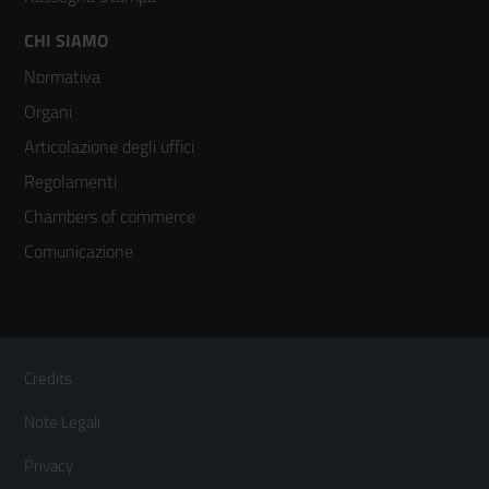
Footer
CHI SIAMO
Normativa
menù
Organi
colonna
Articolazione degli uffici
3
Regolamenti
Chambers of commerce
Comunicazione
Sezione Link Utili
Footer
Credits
Menù
Note Legali
orizzontale
Privacy