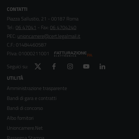
CONTATTI
Piazza Sallustio, 21 - 00187 Roma
Tel.:
06 47041
- Fax:
06 4704240
PEC:
unioncamere@cert.legalmail.it
C.F.: 01484460587
P.Iva: 01000211001
Twitter
Facebook
Instagram
YouTube
LinkedIn
Seguici su:
Footer
UTILITÀ
Amministrazione trasparente
menù
Bandi di gara e contratti
colonna
Bandi di concorso
2
Albo fornitori
Unioncamere.Net
Rassegna Stampa