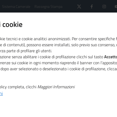
Sistema Camerale
Rassegna Stampa
 cookie
kie tecnici e cookie analitici anonimizzati. Per consentire specifiche 
e di contenuti), possono essere installati, solo previo suo consenso, c
a parte di profilare gli utenti.
 il sistema camerale
Agenda
zione senza abilitare i cookie di profilazione clicchi sul tasto
Accett
 a Pisa la prima tappa del 2022
ferenze sui cookie in ogni momento riaprendo il banner con l'apposit
 dopo aver selezionato o deselezionato i cookie di profilazione, clic
T
 donne che fanno
licy completa, clicchi
Maggiori Informazioni
ni
T
 prima tappa del