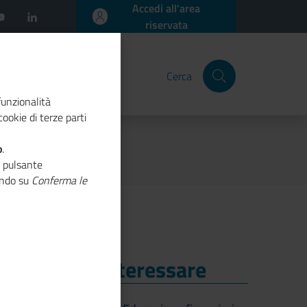
Accedi all'area
riservata
Cerca
funzionalità
ookie di terze parti
o
.
o pulsante
cando su
Conferma le
i Potrebbe Interessare
i Potrebbe Interessare