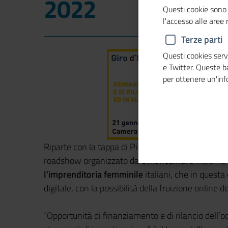
2022
Questi cookie sono 
l'accesso alle aree
Terze parti
Questi cookies servo
e Twitter. Queste 
per ottenere un'in
Riparte con la tappa di Pisa il tredicesimo "
Giro d
roadshow organizzato da
Unioncamere
insieme 
l’imprenditoria femminile
italiani, che in questa
digitale, con la possibilità della fruizione online d
“Opportunità di finanziamento e di rilancio dell’