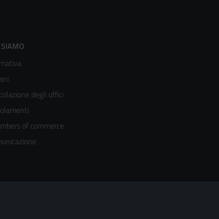
ooter
 SIAMO
mativa
enù
ani
olonna
colazione degli uffici
olamenti
mbers of commerce
unicazione