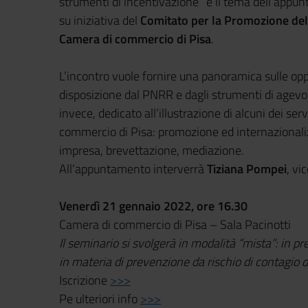
strumenti di incentivazione” è il tema dell’appu
su iniziativa del
Comitato per la Promozione dell
Camera di commercio di Pisa
.
L’incontro vuole fornire una panoramica sulle o
disposizione dal PNRR e dagli strumenti di agevo
invece, dedicato all’illustrazione di alcuni dei ser
commercio di Pisa: promozione ed internazionaliz
impresa, brevettazione, mediazione.
All’appuntamento interverrà
Tiziana Pompei
, vi
Venerdì 21 gennaio 2022, ore 16.30
Camera di commercio di Pisa – Sala Pacinotti
Il seminario si svolgerà in modalità “mista”: in p
in materia di prevenzione da rischio di contagio 
Iscrizione
>>>
Pe ulteriori info
>>>