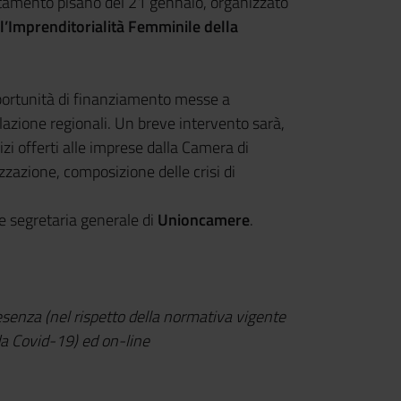
ntamento pisano del 21 gennaio, organizzato
’Imprenditorialità Femminile della
pportunità di finanziamento messe a
lazione regionali. Un breve intervento sarà,
vizi offerti alle imprese dalla Camera di
zazione, composizione delle crisi di
ce segretaria generale di
Unioncamere
.
resenza (nel rispetto della normativa vigente
da Covid-19) ed on-line