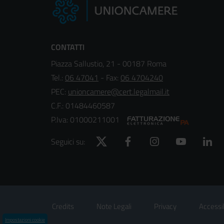
CONTATTI
Piazza Sallustio, 21 - 00187 Roma
Tel.:
06 47041
- Fax:
06 4704240
PEC:
unioncamere@cert.legalmail.it
C.F.: 01484460587
P.Iva: 01000211001
Twitter
Facebook
Instagram
YouTube
Lin
Seguici su:
Footer
Sezione Link Utili
Credits
Note Legali
Privacy
Accessib
Menù
Impostazioni cookie