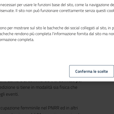
necessari per usare le funzioni base del sito, come la navigazione de
 riservate. Il sito non può funzionare correttamente senza questi cook
no per mostrare sul sito le bacheche dei social collegati al sito, in 
bacheche rendono più completa l'informazione fornita dal sito ma no
formazione completa.
Conferma le scelte
'Italia delle donne che fanno impresa
", il
alle
Camere di commercio
e ai
Comitati per
 edizione si tiene in modalità sia fisica che
egli eventi.
occupazione femminile nel PNRR ed in altri