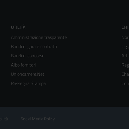
Footer
F
UTILITÀ
CHI
Amministrazione trasparente
Nor
menù
m
Bandi di gara e contratti
Org
colonna
c
Bandi di concorso
Arti
Albo fornitori
Reg
2
3
Unioncamere.Net
Cha
kedIn
Rassegna Stampa
Com
ilità
Social Media Policy