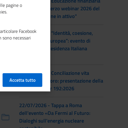
22/09/2026 - Educazione finanziaria
lle pagine o
al femminile: terzo webinar 2026 del
ies.
progetto "Donne in attivo"
particolare Facebook
28/07/2026 - “Identità, coesione,
n sono necessari
integrazione europea”: evento di
lancio della Presidenza Italiana
EUSAIR
22/07/2026 - Conciliazione vita
Accetta tutto
familiare e lavoro: presentazione della
prassi UNI/Pdr 192:2026
22/07/2026 - Tappa a Roma
dell'evento «Da Fermi al Futuro:
Dialoghi sull'energia nucleare