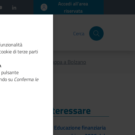
Accedi all'area
riservata
Cerca
funzionalità
ookie di terze parti
onne che fanno impresa: tappa a Bolzano
o
.
o pulsante
cando su
Conferma le
i Potrebbe Interessare
i Potrebbe Interessare
22/09/2026 - Educazione finanziaria