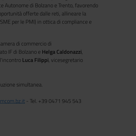
nce Autonome di Bolzano e Trento, favorendo
portunità offerte dalle reti, allineare la
 VSME per le PMI) in ottica di compliance e
 Camera di commercio di
ato IF di Bolzano e
Helga Caldonazzi
,
l'incontro
Luca Filippi
, vicesegretario
aduzione simultanea.
mcom.bz.it
- Tel. +39 0471 945 543