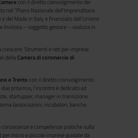
camere
con il diretto coinvolgimento dei
ito nel “Piano Nazionale dell’Imprenditoria
 e del Made in Italy e finanziato dall’Unione
 Invitalia – soggetto gestore – realizza in
fa crescere. Strumenti e reti per imprese
ali della
Camera di commercio di
ano e Trento
con il diretto coinvolgimento
e due province
,
l'incontro è dedicato ad
iste, startupper, manager in transizione
stema (associazioni, incubatori, banche
ere conoscenze e competenze pratiche sulla
) per micro e piccole imprese guidate da