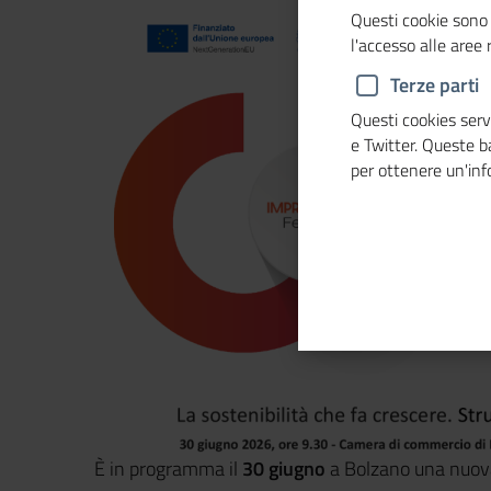
Questi cookie sono 
l'accesso alle aree
Terze parti
Questi cookies servo
e Twitter. Queste 
per ottenere un'in
È in programma il
30 giugno
a Bolzano una nuova