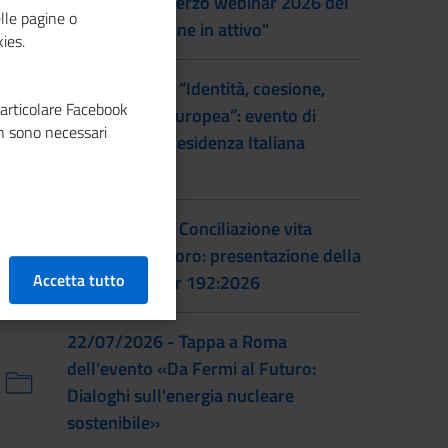
al femminile: terzo webinar 2026 del
lle pagine o
progetto "Donne in attivo"
ies.
28/07/2026 - “Identità, coesione,
particolare Facebook
integrazione europea”: evento di
n sono necessari
lancio della Presidenza Italiana
EUSAIR
22/07/2026 - Conciliazione vita
familiare e lavoro: presentazione della
Accetta tutto
prassi UNI/Pdr 192:2026
22/07/2026 - Tappa a Roma
dell'evento «Da Fermi al Futuro:
Dialoghi sull'energia nucleare
sostenibile»