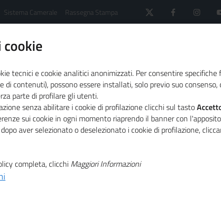
Sistema Camerale
Rassegna Stampa
 cookie
kie tecnici e cookie analitici anonimizzati. Per consentire specifiche 
e di contenuti), possono essere installati, solo previo suo consenso, c
a parte di profilare gli utenti.
 il sistema camerale
Agenda
Giro d'Italia delle d
zione senza abilitare i cookie di profilazione clicchi sul tasto
Accett
ferenze sui cookie in ogni momento riaprendo il banner con l'apposit
 dopo aver selezionato o deselezionato i cookie di profilazione, clic
T
 donne che fanno
licy completa, clicchi
Maggiori Informazioni
T
Bolzano
ni