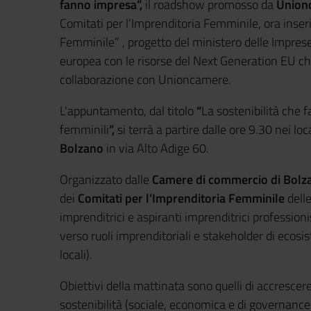
fanno impresa”,
il roadshow
promosso da
Union
Comitati per l’Imprenditoria Femminile, ora inser
Femminile” , progetto del ministero delle Imprese
europea con le risorse del Next Generation EU che
collaborazione con Unioncamere.
L'appuntamento, dal titolo
“
La sostenibilità che 
femminili
”,
si terrà a partire dalle ore 9.30 nei loc
Bolzano
in via Alto Adige 60.
Organizzato dalle
Camere di commercio di Bolz
dei
Comitati per l’Imprenditoria Femminile
dell
imprenditrici e aspiranti imprenditrici profession
verso ruoli imprenditoriali e stakeholder di ecosi
locali).
Obiettivi della mattinata sono quelli di accresc
sostenibilità (sociale, economica e di governance