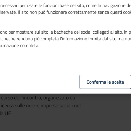
necessari per usare le funzioni base del sito, come la navigazione de
 riservate. Il sito non può funzionare correttamente senza questi cook
no per mostrare sul sito le bacheche dei social collegati al sito, in 
bacheche rendono più completa l'informazione fornita dal sito ma no
formazione completa.
Conferma le scelte
ma del Terzo settore nel convegno in
orso dell'incontro, organizzato da
icerca sulle nuove imprese sociali nel
la UE.