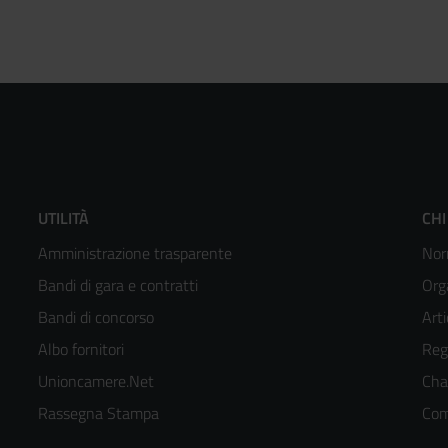
Footer
F
UTILITÀ
CHI
Amministrazione trasparente
Nor
menù
m
Bandi di gara e contratti
Org
colonna
c
Bandi di concorso
Arti
Albo fornitori
Reg
2
3
Unioncamere.Net
Cha
kedIn
Rassegna Stampa
Com