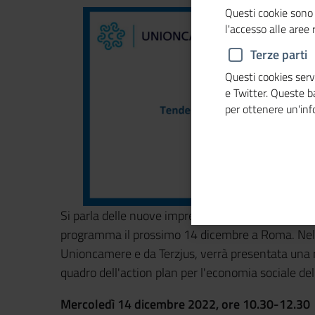
Questi cookie sono 
l'accesso alle aree
Terze parti
Questi cookies servo
e Twitter. Queste 
per ottenere un'in
Si parla delle nuove imprese sociali dopo la rifor
programma il prossimo 14 dicembre a Roma. Nel c
Unioncamere e da Terzjus, verrà presentata una r
quadro dell'action plan per l'economia sociale del
Mercoledì 14 dicembre 2022, ore 10.30-12.30