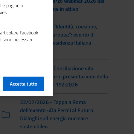
al femminile: terzo webinar 2026 del
lle pagine o
progetto "Donne in attivo"
ies.
28/07/2026 - “Identità, coesione,
particolare Facebook
integrazione europea”: evento di
n sono necessari
lancio della Presidenza Italiana
EUSAIR
22/07/2026 - Conciliazione vita
familiare e lavoro: presentazione della
Accetta tutto
prassi UNI/Pdr 192:2026
22/07/2026 - Tappa a Roma
dell'evento «Da Fermi al Futuro:
Dialoghi sull'energia nucleare
sostenibile»