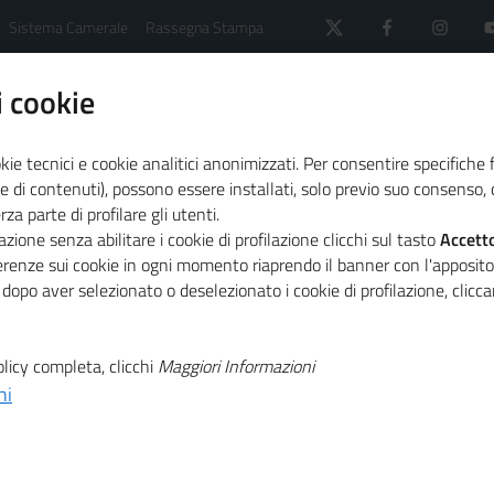
Sistema Camerale
Rassegna Stampa
 cookie
kie tecnici e cookie analitici anonimizzati. Per consentire specifiche 
e di contenuti), possono essere installati, solo previo suo consenso, c
a parte di profilare gli utenti.
 il sistema camerale
Agenda
Convegno "Le 'nuove' 
zione senza abilitare i cookie di profilazione clicchi sul tasto
Accett
ferenze sui cookie in ogni momento riaprendo il banner con l'apposit
 dopo aver selezionato o deselezionato i cookie di profilazione, clic
T
ve' imprese
licy completa, clicchi
Maggiori Informazioni
T
ni