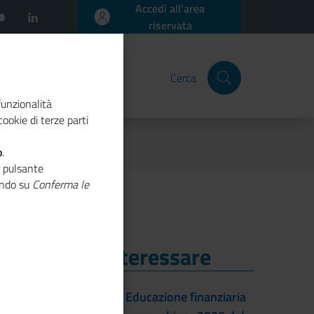
Accedi all'area
riservata
Cerca
funzionalità
ookie di terze parti
imprese sociali"
o
.
o pulsante
cando su
Conferma le
i Potrebbe Interessare
i Potrebbe Interessare
22/09/2026 - Educazione finanziaria