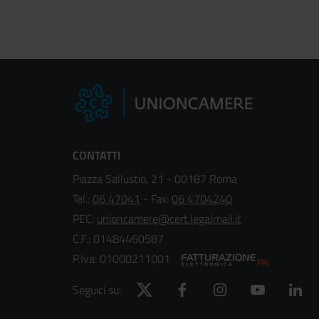
CONTATTI
Piazza Sallustio, 21 - 00187 Roma
Tel.:
06 47041
- Fax:
06 4704240
PEC:
unioncamere@cert.legalmail.it
C.F.: 01484460587
P.Iva: 01000211001
Twitter
Facebook
Instagram
YouTube
Lin
Seguici su: