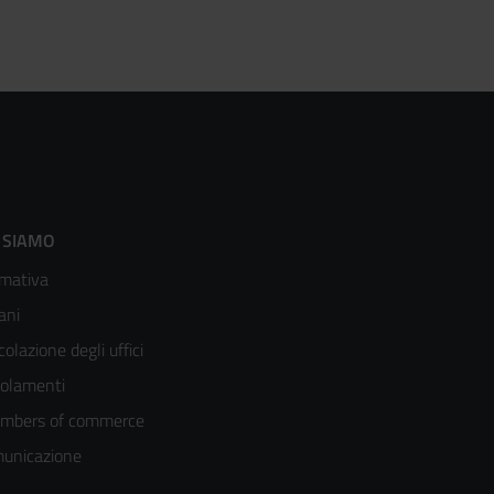
ooter
 SIAMO
mativa
enù
ani
olonna
colazione degli uffici
olamenti
mbers of commerce
unicazione