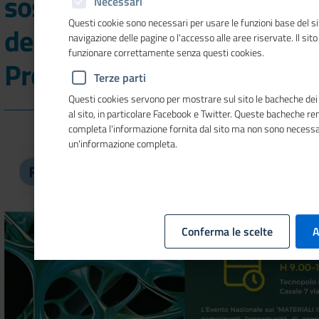
sostenibili al centro
Necessari
Questi cookie sono necessari per usare le funzioni base del si
dell'evento nazionale
navigazione delle pagine o l'accesso alle aree riservate. Il sit
funzionare correttamente senza questi cookies.
PromoTT
Terze parti
Questi cookies servono per mostrare sul sito le bacheche dei s
al sito, in particolare Facebook e Twitter. Queste bacheche re
completa l'informazione fornita dal sito ma non sono necessa
un'informazione completa.
Conferma le scelte
A