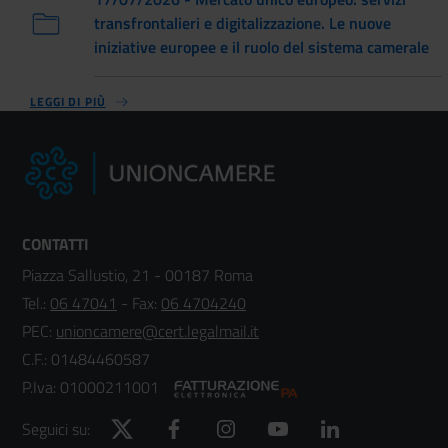
transfrontalieri e digitalizzazione. Le nuove
iniziative europee e il ruolo del sistema camerale
LEGGI DI PIÙ
CONTATTI
Piazza Sallustio, 21 - 00187 Roma
Tel.:
06 47041
- Fax:
06 4704240
PEC:
unioncamere@cert.legalmail.it
C.F.: 01484460587
P.Iva: 01000211001
Twitter
Facebook
Instagram
YouTube
LinkedIn
Seguici su: