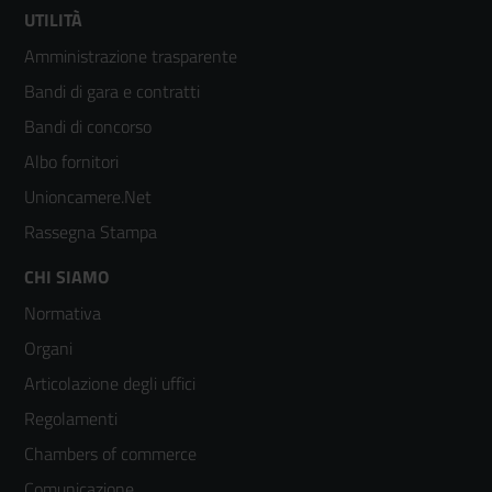
Footer
UTILITÀ
Amministrazione trasparente
menù
Bandi di gara e contratti
colonna
Bandi di concorso
2
Albo fornitori
Unioncamere.Net
Rassegna Stampa
Footer
CHI SIAMO
Normativa
menù
Organi
colonna
Articolazione degli uffici
3
Regolamenti
Chambers of commerce
Comunicazione