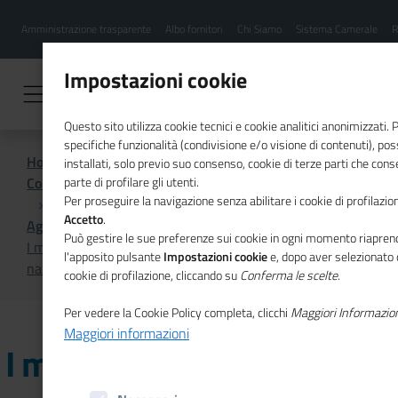
Menu
Salta
Amministrazione trasparente
Albo fornitori
Chi Siamo
Sistema Camerale
R
al
hamburgher
contenuto
i
principale
Impostazioni cookie
Questo sito utilizza cookie tecnici e cookie analitici anonimizzati.
specifiche funzionalità (condivisione e/o visione di contenuti), p
Home
installati, solo previo suo consenso, cookie di terze parti che cons
Comunicazione istituzionale per il sistema camerale
parte di profilare gli utenti.
Per proseguire la navigazione senza abilitare i cookie di profilazion
Accetto
.
Agenda
Può gestire le sue preferenze sui cookie in ogni momento riaprend
I materiali innovativi e sostenibili al centro dell'evento
l'apposito pulsante
Impostazioni cookie
e, dopo aver selezionato 
nazionale PromoTT
cookie di profilazione, cliccando su
Conferma le scelte
.
Per vedere la Cookie Policy completa, clicchi
Maggiori Informazio
Maggiori informazioni
I materiali innovativi e