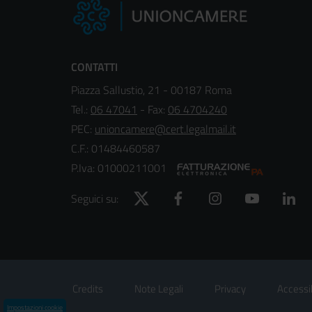
CONTATTI
Piazza Sallustio, 21 - 00187 Roma
Tel.:
06 47041
- Fax:
06 4704240
PEC:
unioncamere@cert.legalmail.it
C.F.: 01484460587
P.Iva: 01000211001
Twitter
Facebook
Instagram
YouTube
Lin
Seguici su:
Footer
Sezione Link Utili
Credits
Note Legali
Privacy
Accessib
Menù
Impostazioni cookie