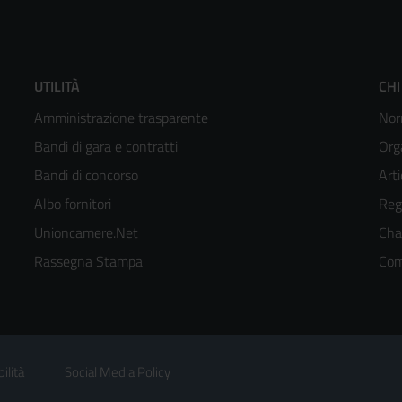
Footer
F
UTILITÀ
CHI
Amministrazione trasparente
Nor
menù
m
Bandi di gara e contratti
Org
colonna
c
Bandi di concorso
Arti
Albo fornitori
Reg
2
3
Unioncamere.Net
Cha
kedIn
Rassegna Stampa
Com
ilità
Social Media Policy