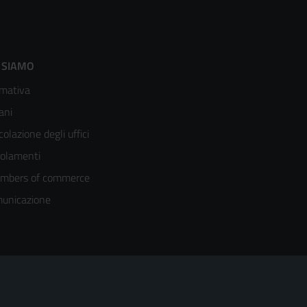
ooter
 SIAMO
mativa
enù
ani
olonna
colazione degli uffici
olamenti
mbers of commerce
unicazione