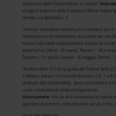
Settimana della Sostenibilità, si intitola "
Imprese 
svolgerà a partire dalle 9 presso il Move Hotels 
Veneto, via Bonfadini, 1.
I territori diventano sempre più importanti per lo s
costituiscono un'importante occasione per ascolt
hanno fatto della responsabilità sociale un driver
quest'anno: Udine - 6 marzo; Treviso – 19 marzo;
Taranto – 21 aprile; Varese - 6 maggio; Rimini 
“Andare oltre” è il tema guida del Salone della CS
a Milano, presso l’Università Bocconi, il 6, 7 e 8 
dedicato alla sostenibilità, dove confrontarsi e 
corso condividendo sfide ed esperienze.
Unioncamere
, che da anni promuove la cultura de
operatori economici, istituzionali e sociali, è tra 
Vai al
sito
dedicato.