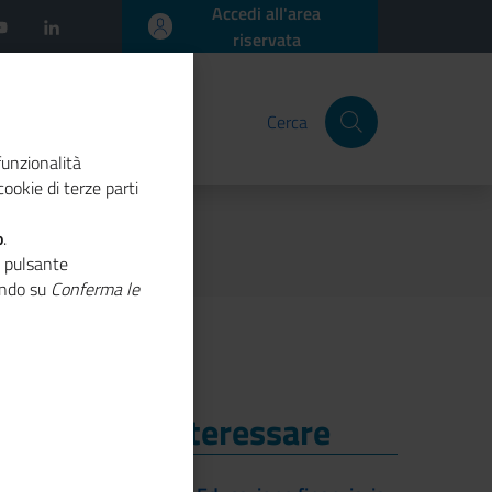
Accedi all'area
riservata
Cerca
funzionalità
ookie di terze parti
o
.
o pulsante
cando su
Conferma le
i Potrebbe Interessare
i Potrebbe Interessare