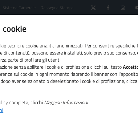
Sistema Camerale
Rassegna Stampa
 cookie
kie tecnici e cookie analitici anonimizzati. Per consentire specifiche 
e di contenuti), possono essere installati, solo previo suo consenso, c
a parte di profilare gli utenti.
 il sistema camerale
Agenda
zione senza abilitare i cookie di profilazione clicchi sul tasto
Accett
nnovazione sociale, tappa a Treviso
ferenze sui cookie in ogni momento riaprendo il banner con l'apposit
 dopo aver selezionato o deselezionato i cookie di profilazione, clic
T
 Salone della
licy completa, clicchi
Maggiori Informazioni
ni
T
ione sociale,