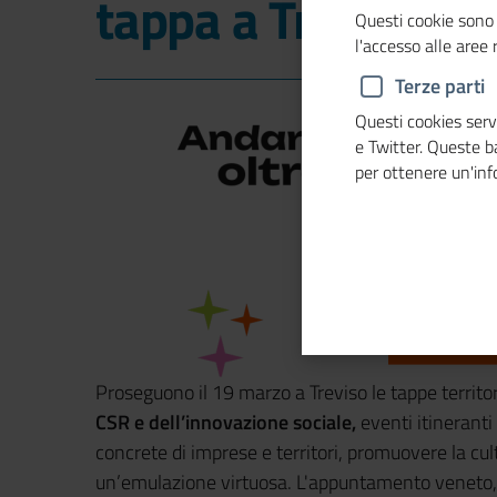
tappa a Treviso
Questi cookie sono 
l'accesso alle aree
Terze parti
Questi cookies servo
e Twitter. Queste 
per ottenere un'in
Proseguono il 19 marzo a Treviso le tappe territor
CSR e dell’innovazione sociale,
eventi itineranti 
concrete di imprese e territori, promuovere la cult
un’emulazione virtuosa. L'appuntamento veneto, 