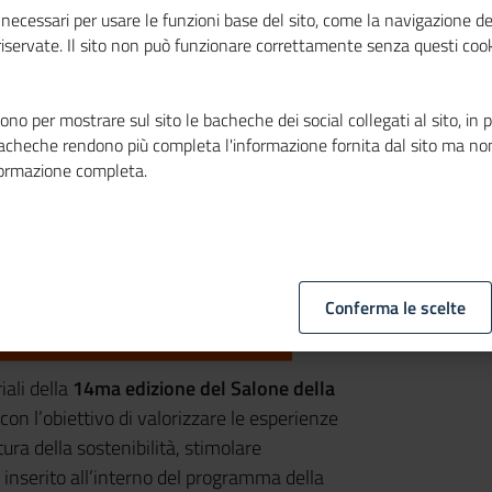
necessari per usare le funzioni base del sito, come la navigazione de
 riservate. Il sito non può funzionare correttamente senza questi cook
no per mostrare sul sito le bacheche dei social collegati al sito, in 
bacheche rendono più completa l'informazione fornita dal sito ma no
formazione completa.
Conferma le scelte
iali della
14ma edizione del Salone della
con l’obiettivo di valorizzare le esperienze
ura della sostenibilità, stimolare
inserito all’interno del programma della