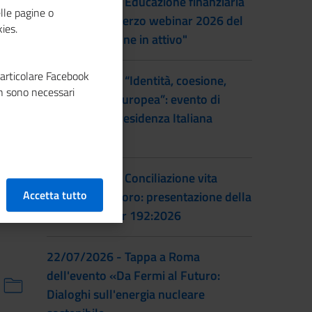
22/09/2026 - Educazione finanziaria
lle pagine o
al femminile: terzo webinar 2026 del
ies.
progetto "Donne in attivo"
particolare Facebook
28/07/2026 - “Identità, coesione,
n sono necessari
integrazione europea”: evento di
lancio della Presidenza Italiana
EUSAIR
22/07/2026 - Conciliazione vita
Accetta tutto
familiare e lavoro: presentazione della
prassi UNI/Pdr 192:2026
22/07/2026 - Tappa a Roma
dell'evento «Da Fermi al Futuro:
Dialoghi sull'energia nucleare