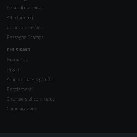
colonna
Bandi di concorso
2
Albo fornitori
Unioncamere.Net
Rassegna Stampa
Footer
CHI SIAMO
Normativa
menù
Organi
colonna
Articolazione degli uffici
3
Regolamenti
Chambers of commerce
Comunicazione