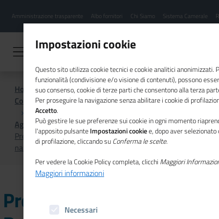
Menu
Salta
Amministrazione trasparente
Albo fornitori
Chi Siamo
Sistema Camerale
R
al
hamburgher
contenuto
i
principale
Impostazioni cookie
Questo sito utilizza cookie tecnici e cookie analitici anonimizzati.
funzionalità (condivisione e/o visione di contenuti), possono essere
Home
suo consenso, cookie di terze parti che consentono alla terza parte 
Comunicazione istituzionale per il sistema camerale
Per proseguire la navigazione senza abilitare i cookie di profilazion
Accetto
.
Può gestire le sue preferenze sui cookie in ogni momento riaprend
Agenda
l'apposito pulsante
Impostazioni cookie
e, dopo aver selezionato 
Presentazione del Primo Rapporto sul Registro unico
di profilazione, cliccando su
Conferma le scelte
.
nazionale del terzo settore
Per vedere la Cookie Policy completa, clicchi
Maggiori Informazio
Maggiori informazioni
Presentazione del Primo
Necessari