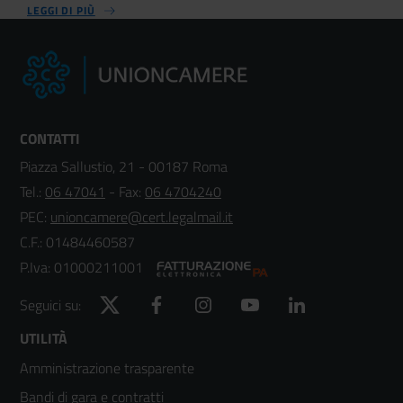
LEGGI DI PIÙ
CONTATTI
Piazza Sallustio, 21 - 00187 Roma
Tel.:
06 47041
- Fax:
06 4704240
PEC:
unioncamere@cert.legalmail.it
C.F.: 01484460587
P.Iva: 01000211001
Twitter
Facebook
Instagram
YouTube
LinkedIn
Seguici su:
Footer
UTILITÀ
Amministrazione trasparente
menù
Bandi di gara e contratti