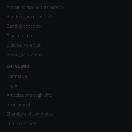
Footer
Amministrazione trasparente
menù
Bandi di gara e contratti
colonna
Bandi di concorso
2
Albo fornitori
Unioncamere.Net
Rassegna Stampa
Footer
CHI SIAMO
Normativa
menù
Organi
colonna
Articolazione degli uffici
3
Regolamenti
Chambers of commerce
Comunicazione