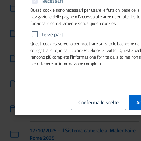
Necessari
29/10/2025 - I materiali innovativi e sostenibili al
Questi cookie sono necessari per usare le funzioni base del si
centro dell'evento nazionale PromoTT
navigazione delle pagine o l'accesso alle aree riservate. Il sit
funzionare correttamente senza questi cookies.
23/10/2025 - 26° Meeting dei segretari generali
Terze parti
delle CCIE
Questi cookies servono per mostrare sul sito le bacheche dei 
collegati al sito, in particolare Facebook e Twitter. Queste ba
23/10/2025 - Transizione digitale per le piccole
rendono più completa l'informazione fornita dal sito ma non 
imprese: strumenti e risorse disponibili
per ottenere un'informazione completa.
17/10/2025 - A Perugia la prima edizione del
Festival internazionale per la parità di genere
Conferma le scelte
Ac
17/10/2025 - Internet Governance Forum Italia
2025
17/10/2025 - Il Sistema camerale al Maker Faire
Rome 2025