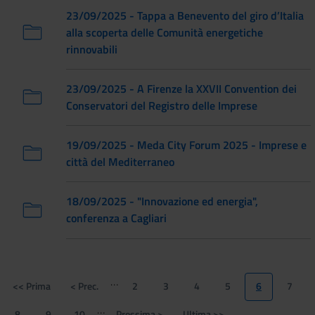
23/09/2025 - Tappa a Benevento del giro d’Italia
alla scoperta delle Comunità energetiche
rinnovabili
23/09/2025 - A Firenze la XXVII Convention dei
Conservatori del Registro delle Imprese
19/09/2025 - Meda City Forum 2025 - Imprese e
città del Mediterraneo
18/09/2025 - "Innovazione ed energia",
conferenza a Cagliari
Paginazione
…
<< Prima
< Prec.
2
3
4
5
6
7
Prima
Pagina
Page
Page
Page
Page
Pagina
Page
pagina
precedente
attuale
…
8
9
10
Prossima >
Ultima >>