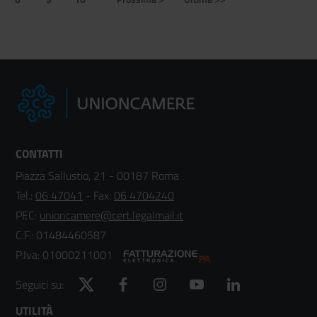
Page
Page
Page
Pagina
Ultima
successiva
pagina
CONTATTI
Piazza Sallustio, 21 - 00187 Roma
Tel.:
06 47041
- Fax:
06 4704240
PEC:
unioncamere@cert.legalmail.it
C.F.: 01484460587
P.Iva: 01000211001
Twitter
Facebook
Instagram
YouTube
LinkedIn
Seguici su:
UTILITÀ