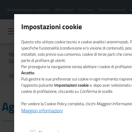
Menu
Salta
Amministrazione trasparente
Albo fornitori
Chi Siamo
Sistema Camerale
R
al
hamburgher
contenuto
i
principale
Impostazioni cookie
Questo sito utilizza cookie tecnici e cookie analitici anonimizzati.
specifiche funzionalità (condivisione e/o visione di contenuti), p
Home
installati, solo previo suo consenso, cookie di terze parti che cons
Comunicazione istituzionale per il sistema camerale
parte di profilare gli utenti.
Per proseguire la navigazione senza abilitare i cookie di profilazion
Accetto
.
Agenda
Può gestire le sue preferenze sui cookie in ogni momento riaprend
l'apposito pulsante
Impostazioni cookie
e, dopo aver selezionato 
cookie di profilazione, cliccando su
Conferma le scelte
.
Agenda
Per vedere la Cookie Policy completa, clicchi
Maggiori Informazio
Maggiori informazioni