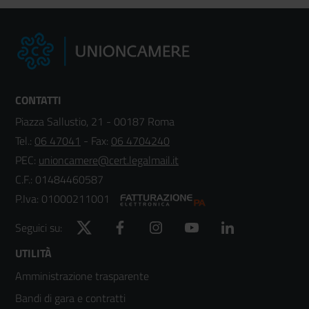
CONTATTI
Piazza Sallustio, 21 - 00187 Roma
Tel.:
06 47041
- Fax:
06 4704240
PEC:
unioncamere@cert.legalmail.it
C.F.: 01484460587
P.Iva: 01000211001
Twitter
Facebook
Instagram
YouTube
LinkedIn
Seguici su:
Footer
UTILITÀ
Amministrazione trasparente
menù
Bandi di gara e contratti