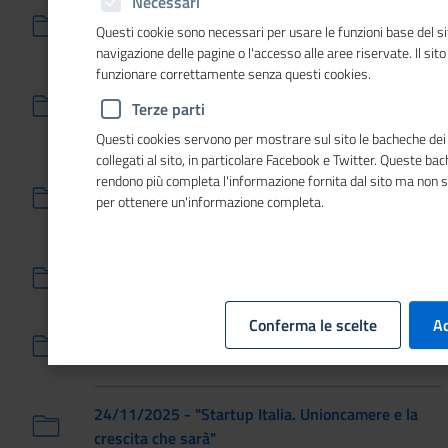
Necessari
03/12/2025 - Tappa in Abruzzo del Giro d'Italia
Questi cookie sono necessari per usare le funzioni base del si
delle donne che fanno impresa
navigazione delle pagine o l'accesso alle aree riservate. Il sit
funzionare correttamente senza questi cookies.
02/12/2025 - Presentazione dei risultati del
Terze parti
progetto europeo EULEP
Questi cookies servono per mostrare sul sito le bacheche dei 
collegati al sito, in particolare Facebook e Twitter. Queste ba
27/11/2025 - "L'Italia Policentrica. Il Fermento
rendono più completa l'informazione fornita dal sito ma non 
delle città intermedie", presentazione secondo
per ottenere un'informazione completa.
rapporto
27/11/2025 - Unioncamere a Job&Orienta 2025
Conferma le scelte
Ac
25/11/2025 - Presentazione del rapporto "Io sono
Cultura 2025"
24/11/2025 - "Startup Italia. Unioncamere e la
crescita che sarà"