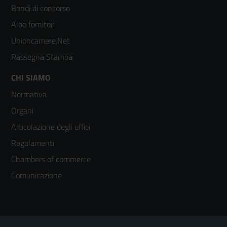
colonna
Bandi di concorso
2
Albo fornitori
Unioncamere.Net
Rassegna Stampa
Footer
CHI SIAMO
Normativa
menù
Organi
colonna
Articolazione degli uffici
3
Regolamenti
Chambers of commerce
Comunicazione
Sezione Link Utili
Footer