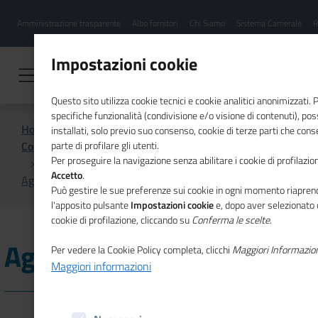
Menu
Salta
Amministrazione trasparente
Albo fornitori
Chi Siamo
Sistema Camerale
R
al
hamburgher
contenuto
i
principale
Impostazioni cookie
Questo sito utilizza cookie tecnici e cookie analitici anonimizzati.
specifiche funzionalità (condivisione e/o visione di contenuti), p
Home
installati, solo previo suo consenso, cookie di terze parti che cons
Comunicazione istituzionale per il sistema camerale
parte di profilare gli utenti.
Per proseguire la navigazione senza abilitare i cookie di profilazion
Accetto
.
Agenda
Può gestire le sue preferenze sui cookie in ogni momento riaprend
l'apposito pulsante
Impostazioni cookie
e, dopo aver selezionato 
cookie di profilazione, cliccando su
Conferma le scelte
.
Agenda
Per vedere la Cookie Policy completa, clicchi
Maggiori Informazio
Maggiori informazioni