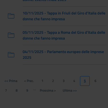
10/11/2025 - Tappa in Friuli del Giro d'Italia delle
donne che fanno impresa
05/11/2025 - Tappa a Roma del Giro d'Italia delle
donne che fanno impresa
04/11/2025 - Parlamento europeo delle imprese
2025
Paginazione
<< Prima
< Prec.
1
2
3
4
5
6
Prima
Pagina
Page
Page
Page
Page
Pagina
Page
pagina
precedente
attuale
…
7
8
9
Prossima >
Ultima >>
Page
Page
Page
Pagina
Ultima
successiva
pagina