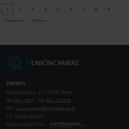
Paginazione
…
1
2
3
4
5
6
7
8
9
Pagina
Page
Page
Page
Page
Page
Page
Page
Page
attuale
Prossima >
Ultima >>
Pagina
Ultima
successiva
pagina
CONTATTI
Piazza Sallustio, 21 - 00187 Roma
Tel.:
06 47041
- Fax:
06 4704240
PEC:
unioncamere@cert.legalmail.it
C.F.: 01484460587
P.Iva: 01000211001