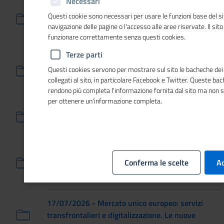
Necessari
22/09/2026 - Educazione finanziaria al
Questi cookie sono necessari per usare le funzioni base del si
femminile: terzo webinar 2026 del progetto
navigazione delle pagine o l'accesso alle aree riservate. Il sit
"Donne in attivo"
funzionare correttamente senza questi cookies.
Terze parti
28/07/2026 - “Identità, coesione, integrazione
Questi cookies servono per mostrare sul sito le bacheche dei 
europea”: evento di lancio della Presidenza
collegati al sito, in particolare Facebook e Twitter. Queste ba
Italiana EUSAIR
rendono più completa l'informazione fornita dal sito ma non 
per ottenere un'informazione completa.
22/07/2026 - Conciliazione vita familiare e lavoro:
presentazione della prassi UNI/Pdr 192:2026
22/07/2026 - Tappa a Roma dell'evento «Da
Conferma le scelte
Ac
Fermi al Futuro: Dialoghi sull'energia nucleare
sostenibile»
17/07/2026 - Mercato unico europeo: servizi
transfrontalieri e digitalizzazione. Le nuove