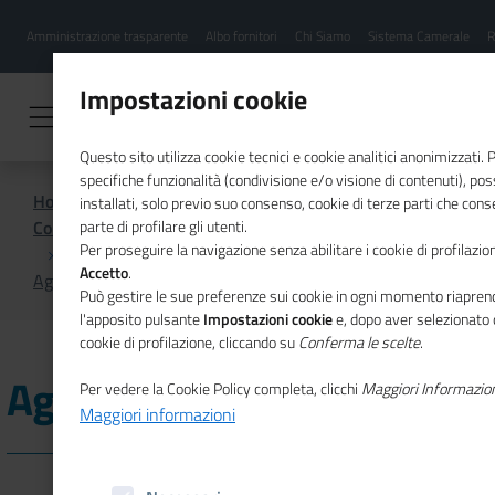
Menu
Salta
Amministrazione trasparente
Albo fornitori
Chi Siamo
Sistema Camerale
R
al
hamburgher
contenuto
i
principale
Impostazioni cookie
Questo sito utilizza cookie tecnici e cookie analitici anonimizzati.
specifiche funzionalità (condivisione e/o visione di contenuti), p
Home
installati, solo previo suo consenso, cookie di terze parti che cons
Comunicazione istituzionale per il sistema camerale
parte di profilare gli utenti.
Per proseguire la navigazione senza abilitare i cookie di profilazion
Accetto
.
Agenda
Può gestire le sue preferenze sui cookie in ogni momento riaprend
l'apposito pulsante
Impostazioni cookie
e, dopo aver selezionato 
cookie di profilazione, cliccando su
Conferma le scelte
.
Agenda
Per vedere la Cookie Policy completa, clicchi
Maggiori Informazio
Maggiori informazioni