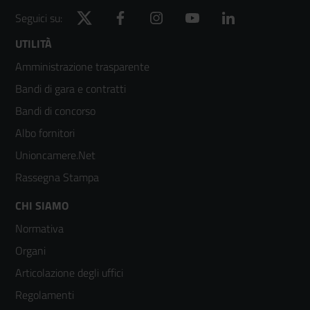
Twitter
Facebook
Instagram
YouTube
LinkedIn
Seguici su:
Footer
UTILITÀ
Amministrazione trasparente
menù
Bandi di gara e contratti
colonna
Bandi di concorso
2
Albo fornitori
Unioncamere.Net
Rassegna Stampa
Footer
CHI SIAMO
Normativa
menù
Organi
colonna
Articolazione degli uffici
3
Regolamenti