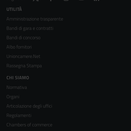
Footer
UTILITÀ
Amministrazione trasparente
menù
Bandi di gara e contratti
colonna
Bandi di concorso
2
Albo fornitori
Unioncamere.Net
Rassegna Stampa
Footer
CHI SIAMO
Normativa
menù
Organi
colonna
Articolazione degli uffici
3
Regolamenti
Chambers of commerce