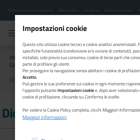
Menu
Salta
Amministrazione trasparente
Albo fornitori
Chi Siamo
Sistema Camerale
R
al
hamburgher
contenuto
i
principale
Impostazioni cookie
Questo sito utilizza cookie tecnici e cookie analitici anonimizzati.
specifiche funzionalità (condivisione e/o visione di contenuti), p
Home
installati, solo previo suo consenso, cookie di terze parti che cons
Comunicazione istituzionale per il sistema camerale
parte di profilare gli utenti.
Per proseguire la navigazione senza abilitare i cookie di profilazion
Accetto
.
Dicono di noi
Può gestire le sue preferenze sui cookie in ogni momento riaprend
l'apposito pulsante
Impostazioni cookie
e, dopo aver selezionato 
cookie di profilazione, cliccando su
Conferma le scelte
.
Dicono di noi
Per vedere la Cookie Policy completa, clicchi
Maggiori Informazio
Maggiori informazioni