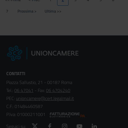
Prima
Pagina
Page
Pagina
Page
Page
Page
Page
pagina
precedente
attuale
7
Prossima >
Ultima >>
Page
Pagina
Ultima
successiva
pagina
CONTATTI
Piazza Sallustio, 21 - 00187 Roma
Tel.:
06 47041
- Fax:
06 4704240
PEC:
unioncamere@cert.legalmail.it
C.F.: 01484460587
P.Iva: 01000211001
Twitter
Facebook
Instagram
YouTube
LinkedIn
Seguici su: