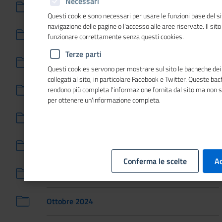
Necessari
Maggio 2025
Questi cookie sono necessari per usare le funzioni base del si
navigazione delle pagine o l'accesso alle aree riservate. Il sit
Aprile 2025
funzionare correttamente senza questi cookies.
Terze parti
Marzo 2025
Questi cookies servono per mostrare sul sito le bacheche dei 
collegati al sito, in particolare Facebook e Twitter. Queste ba
Febbraio 2025
rendono più completa l'informazione fornita dal sito ma non 
per ottenere un'informazione completa.
Gennaio 2025
Dicembre 2024
Conferma le scelte
Ac
Novembre 2024
Ottobre 2024