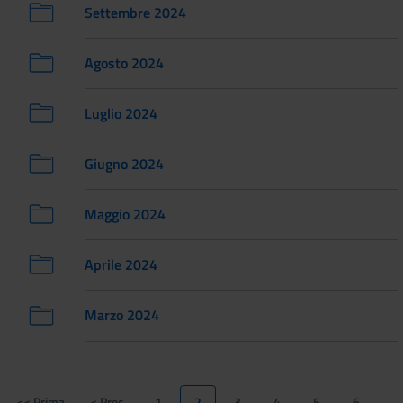
Settembre 2024
Agosto 2024
Luglio 2024
Giugno 2024
Maggio 2024
Aprile 2024
Marzo 2024
Paginazione
<< Prima
< Prec.
1
2
3
4
5
6