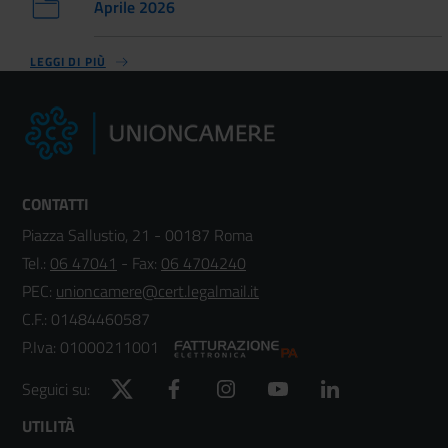
Aprile 2026
LEGGI DI PIÙ
CONTATTI
Piazza Sallustio, 21 - 00187 Roma
Tel.:
06 47041
- Fax:
06 4704240
PEC:
unioncamere@cert.legalmail.it
C.F.: 01484460587
P.Iva: 01000211001
Twitter
Facebook
Instagram
YouTube
LinkedIn
Seguici su:
Footer
UTILITÀ