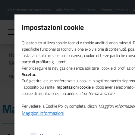
Menu
Salta
Amministrazione trasparente
Albo fornitori
Chi Siamo
Sistema Camerale
R
al
hamburgher
contenuto
i
principale
Impostazioni cookie
Questo sito utilizza cookie tecnici e cookie analitici anonimizzati.
specifiche funzionalità (condivisione e/o visione di contenuti), p
Home
installati, solo previo suo consenso, cookie di terze parti che cons
Comunicazione istituzionale per il sistema camerale
parte di profilare gli utenti.
Per proseguire la navigazione senza abilitare i cookie di profilazion
Accetto
.
Dicono di noi
Marzo 2024
Può gestire le sue preferenze sui cookie in ogni momento riaprend
l'apposito pulsante
Impostazioni cookie
e, dopo aver selezionato 
cookie di profilazione, cliccando su
Conferma le scelte
.
Marzo 2024
Per vedere la Cookie Policy completa, clicchi
Maggiori Informazio
Maggiori informazioni
28/03/2024 - Il Messaggero - Unioncamere: hotel verso il