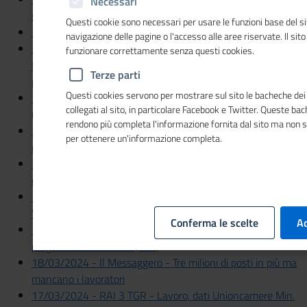
Necessari
sold out per il Giubileo "Servono più addetti"
Questi cookie sono necessari per usare le funzioni base del si
28/03/2024 . IL TEMPO - Giubileo, è caccia al personale
navigazione delle pagine o l'accesso alle aree riservate. Il sit
28/03/2024 - Il Sole 24 ORE - Il Giubileo spinge la spesa
funzionare correttamente senza questi cookies.
turistica (+81,5%) Rischio overbooking e carenza di
Terze parti
personale
Questi cookies servono per mostrare sul sito le bacheche dei 
28/03/2024 - Corriere della Sera - In vista del Giubileo
collegati al sito, in particolare Facebook e Twitter. Queste ba
(attese 35 milioni di presenze)
rendono più completa l'informazione fornita dal sito ma non 
28/03/2024 - Avvenire - Per il Giubileo a Roma in arrivo 35
per ottenere un'informazione completa.
milioni di persone
26/03/2024 - Il Messaggero - Nella Pa 681mila assunzioni
entro il 2023
19/03/2024 - IL TEMPO - Unioncamere. Lavoro, il
"miracolo" continua ancora
Conferma le scelte
Ac
19/03/2024 - Il Sole 24 ORE - Oltre 447mila assunzioni
programmate a marzo (+7%)
18/03/2024 - Il Messaggero - Tre milioni di posti in più ma
mancano i lavoratori
17/03/2024 - RAI 3 TGR - Lavoro, dati Unioncamere Min.