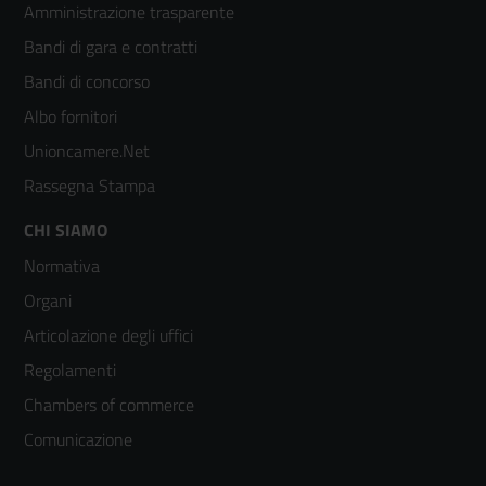
Amministrazione trasparente
menù
Bandi di gara e contratti
colonna
Bandi di concorso
2
Albo fornitori
Unioncamere.Net
Rassegna Stampa
Footer
CHI SIAMO
Normativa
menù
Organi
colonna
Articolazione degli uffici
3
Regolamenti
Chambers of commerce
Comunicazione