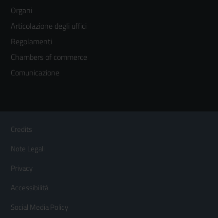
menù
Organi
colonna
Articolazione degli uffici
3
Regolamenti
Chambers of commerce
Comunicazione
Sezione Link Utili
Footer
Credits
Menù
Note Legali
orizzontale
Privacy
Accessibilità
Social Media Policy