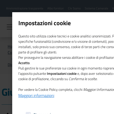
Menu
Salta
Amministrazione trasparente
Albo fornitori
Chi Siamo
Sistema Camerale
R
al
hamburgher
contenuto
i
principale
Impostazioni cookie
Questo sito utilizza cookie tecnici e cookie analitici anonimizzati.
specifiche funzionalità (condivisione e/o visione di contenuti), p
Home
installati, solo previo suo consenso, cookie di terze parti che cons
Comunicazione istituzionale per il sistema camerale
parte di profilare gli utenti.
Per proseguire la navigazione senza abilitare i cookie di profilazion
Accetto
.
Dicono di noi
Giugno 2021
Può gestire le sue preferenze sui cookie in ogni momento riaprend
l'apposito pulsante
Impostazioni cookie
e, dopo aver selezionato 
cookie di profilazione, cliccando su
Conferma le scelte
.
Giugno 2021
Per vedere la Cookie Policy completa, clicchi
Maggiori Informazio
Maggiori informazioni
28/06/2021 - ItaliaOggi Sette - Imprese artigiane meno