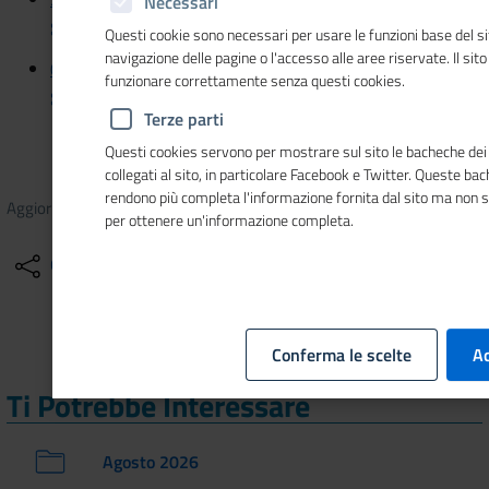
Necessari
giovani
Questi cookie sono necessari per usare le funzioni base del si
navigazione delle pagine o l'accesso alle aree riservate. Il sit
07/06/2021 - ItaliaOggi Sette - Imprese femminili su
funzionare correttamente senza questi cookies.
grazie alle under35
Terze parti
Questi cookies servono per mostrare sul sito le bacheche dei 
collegati al sito, in particolare Facebook e Twitter. Queste ba
rendono più completa l'informazione fornita dal sito ma non 
Aggiornato il
10/09/2021
12:23
per ottenere un'informazione completa.
Condividi
Altre azioni
Conferma le scelte
Ac
Ti Potrebbe Interessare
Agosto 2026