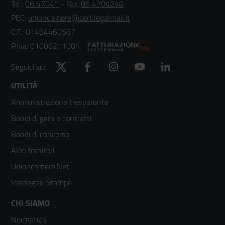
Tel.:
06 47041
- Fax:
06 4704240
PEC:
unioncamere@cert.legalmail.it
C.F.: 01484460587
P.Iva: 01000211001
Twitter
Facebook
Instagram
YouTube
LinkedIn
Seguici su:
Footer
UTILITÀ
Amministrazione trasparente
menù
Bandi di gara e contratti
colonna
Bandi di concorso
2
Albo fornitori
Unioncamere.Net
Rassegna Stampa
Footer
CHI SIAMO
Normativa