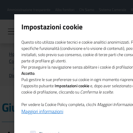
Menu
Salta
Amministrazione trasparente
Albo fornitori
Chi Siamo
Sistema Camerale
R
al
hamburgher
contenuto
i
principale
Impostazioni cookie
Questo sito utilizza cookie tecnici e cookie analitici anonimizzati.
specifiche funzionalità (condivisione e/o visione di contenuti), p
Home
installati, solo previo suo consenso, cookie di terze parti che cons
Comunicazione istituzionale per il sistema camerale
parte di profilare gli utenti.
Per proseguire la navigazione senza abilitare i cookie di profilazion
Accetto
.
Dicono di noi
Giugno 2025
Può gestire le sue preferenze sui cookie in ogni momento riaprend
l'apposito pulsante
Impostazioni cookie
e, dopo aver selezionato 
cookie di profilazione, cliccando su
Conferma le scelte
.
Giugno 2025
Per vedere la Cookie Policy completa, clicchi
Maggiori Informazio
Maggiori informazioni
27/06/2025 - CORRIERE DELLA SERA - Medie imprese, le