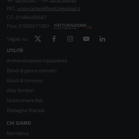
PEC:
unioncamere@cert.legalmail.it
C.F.: 01484460587
P.Iva: 01000211001
Twitter
Facebook
Instagram
YouTube
LinkedIn
Seguici su:
Footer
UTILITÀ
Amministrazione trasparente
menù
Bandi di gara e contratti
colonna
Bandi di concorso
2
Albo fornitori
Unioncamere.Net
Rassegna Stampa
Footer
CHI SIAMO
Normativa
menù