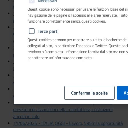
Necessari
italiane più produttive delle tedesche
Questi cookie sono necessari per usare le funzioni base del si
27/06/2025 - IL SOLE 24 ORE - Produttività medie
navigazione delle pagine o l'accesso alle aree riservate. Il sit
imprese: l'Italia supera Germania, Francia e Spagna
funzionare correttamente senza questi cookies.
23/06/2025 - L'Altravoce Il Quotidiano di Calabria -
Terze parti
Camere di commercio nel mondo Cosenza capitale
Questi cookies servono per mostrare sul sito le bacheche dei 
accogliente
collegati al sito, in particolare Facebook e Twitter. Queste ba
21/06/2025 - ITALIA OGGI - Alternanza-lavoro, percorsi
rendono più completa l'informazione fornita dal sito ma non 
più efficaci
per ottenere un'informazione completa.
19/06/2025 - IL SOLE 24 ORE - Unioncamere: imprese
femminili ancora fragili
14/0672025 - LIBERO QUOTIDIANO - "Coesiva" il 44%
della manifattura
14/0672025 - GAZZETTA DI MANTOVA - <<Coesione è
Conferma le scelte
Ac
competizione>> Ecco la ricetta della crescita
11/06/2025 - IL SOLE 24 ORE - Tornano positive le
previsioni di assunzioni nella manifattura, costruzioni
ancora in calo
11/06/2025 - ITALIA OGGI - Lavoro, 595mila opportunità