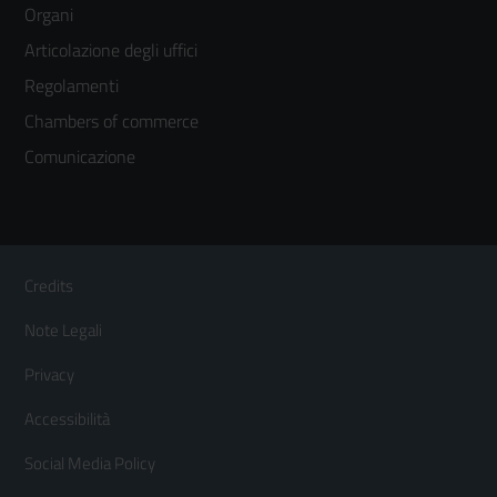
Organi
colonna
Articolazione degli uffici
3
Regolamenti
Chambers of commerce
Comunicazione
Sezione Link Utili
Footer
Credits
Menù
Note Legali
orizzontale
Privacy
Accessibilità
Social Media Policy