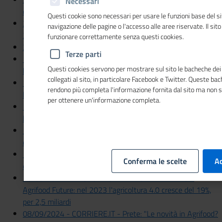
Necessari
crea lavoro
Questi cookie sono necessari per usare le funzioni base del si
23/09/2024 - SOLE 24 ORE SCUOLA 24 - Mancano
navigazione delle pagine o l'accesso alle aree riservate. Il sit
30mila laureati l'anno: in testa Stem, economisti e medici
funzionare correttamente senza questi cookies.
20/09/2024 - ITALIA OGGI - Cultura, crescono gli addetti
Terze parti
19/09/2024 - IL SOLE 24 ORE - Marchi, brevetti e disegni,
Questi cookies servono per mostrare sul sito le bacheche dei 
bandi al via tra ottobre e novembre
collegati al sito, in particolare Facebook e Twitter. Queste ba
12/09/2024 - IL TEMPO - Il Dossier Unioncamere Perchè
rendono più completa l'informazione fornita dal sito ma non 
le imprese assumono di più
per ottenere un'informazione completa.
12/09/2024 - ECONOMY - Transizione 5.0 istruzioni per
l'uso
12/09/2024 - IL SOLE 24 ORE - Lavoro, autunno in
chiaroscuro per le assunzioni
11/09/2024 - ITALIA OGGI - Intelligenza artificiale per il
Conferma le scelte
Ac
cibo
10/09/2024 - LE CRONACHE DEL SALERNITANO -
Agrifood Future: nel 2023 l'agricoltura 4.0 cresce del 19%,
per 2,5 miliardi
08/09/2024 - CORRIERE.IT - Prete: "Le novità in Agrifood?