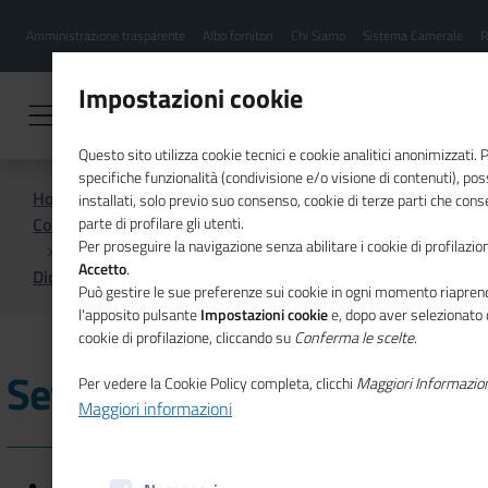
Menu
Salta
Amministrazione trasparente
Albo fornitori
Chi Siamo
Sistema Camerale
R
al
hamburgher
contenuto
i
principale
Impostazioni cookie
Questo sito utilizza cookie tecnici e cookie analitici anonimizzati.
specifiche funzionalità (condivisione e/o visione di contenuti), p
Home
installati, solo previo suo consenso, cookie di terze parti che cons
Comunicazione istituzionale per il sistema camerale
parte di profilare gli utenti.
Per proseguire la navigazione senza abilitare i cookie di profilazion
Accetto
.
Dicono di noi
Settembre 2024
Può gestire le sue preferenze sui cookie in ogni momento riaprend
l'apposito pulsante
Impostazioni cookie
e, dopo aver selezionato 
cookie di profilazione, cliccando su
Conferma le scelte
.
Settembre 2024
Per vedere la Cookie Policy completa, clicchi
Maggiori Informazio
Maggiori informazioni
30/09/2024 - ITALIA OGGI SETTE - L'economia sociale