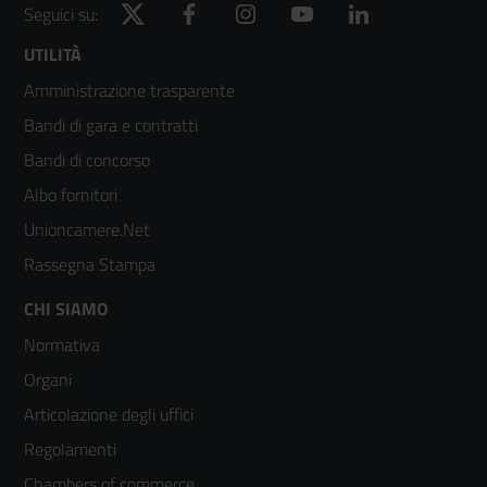
Twitter
Facebook
Instagram
YouTube
LinkedIn
Seguici su:
Footer
UTILITÀ
Amministrazione trasparente
menù
Bandi di gara e contratti
colonna
Bandi di concorso
2
Albo fornitori
Unioncamere.Net
Rassegna Stampa
Footer
CHI SIAMO
Normativa
menù
Organi
colonna
Articolazione degli uffici
3
Regolamenti
Chambers of commerce