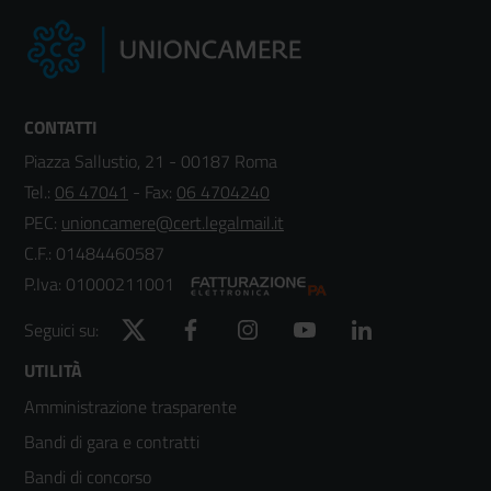
CONTATTI
Piazza Sallustio, 21 - 00187 Roma
Tel.:
06 47041
- Fax:
06 4704240
PEC:
unioncamere@cert.legalmail.it
C.F.: 01484460587
P.Iva: 01000211001
Twitter
Facebook
Instagram
YouTube
LinkedIn
Seguici su:
Footer
UTILITÀ
Amministrazione trasparente
menù
Bandi di gara e contratti
colonna
Bandi di concorso