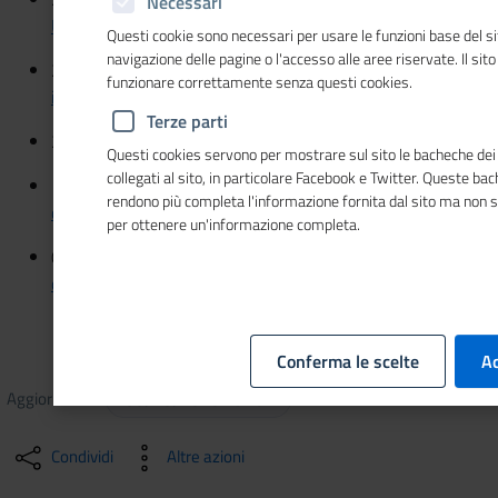
Necessari
Unioncamere, intervista a Giuseppe Tripoli
Questi cookie sono necessari per usare le funzioni base del si
navigazione delle pagine o l'accesso alle aree riservate. Il sit
25/06/2020 - Rai 1 tg1 -
Assemblea Unioncamere,
funzionare correttamente senza questi cookies.
intervista a Carlo Sangalli
Terze parti
25/06/2020 - ItaliaOggi -
Legittima la riforma delle Cciaa
Questi cookies servono per mostrare sul sito le bacheche dei 
collegati al sito, in particolare Facebook e Twitter. Queste ba
13/06/2020 - Avvenire -
Imprese a due velocità sul
rendono più completa l'informazione fornita dal sito ma non 
digitale
per ottenere un'informazione completa.
01/06/2020 - QN Quotidiano Nazionale -
Camere di
commercio in aiuto per la liquidità
Conferma le scelte
Ac
Aggiornato il
06/10/2020
15:10
Condividi
Altre azioni