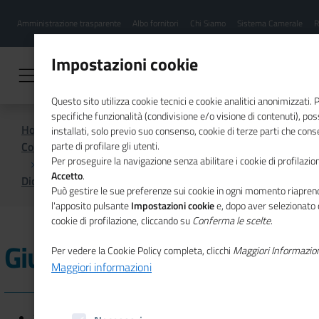
Menu
Salta
Amministrazione trasparente
Albo fornitori
Chi Siamo
Sistema Camerale
R
al
hamburgher
contenuto
i
principale
Impostazioni cookie
Questo sito utilizza cookie tecnici e cookie analitici anonimizzati.
specifiche funzionalità (condivisione e/o visione di contenuti), p
Home
installati, solo previo suo consenso, cookie di terze parti che cons
Comunicazione istituzionale per il sistema camerale
parte di profilare gli utenti.
Per proseguire la navigazione senza abilitare i cookie di profilazion
Accetto
.
Dicono di noi
Giugno 2020
Può gestire le sue preferenze sui cookie in ogni momento riaprend
l'apposito pulsante
Impostazioni cookie
e, dopo aver selezionato 
cookie di profilazione, cliccando su
Conferma le scelte
.
Giugno 2020
Per vedere la Cookie Policy completa, clicchi
Maggiori Informazio
Maggiori informazioni
26/06/2020 - Radio1 Sportello Italia -
Assemblea