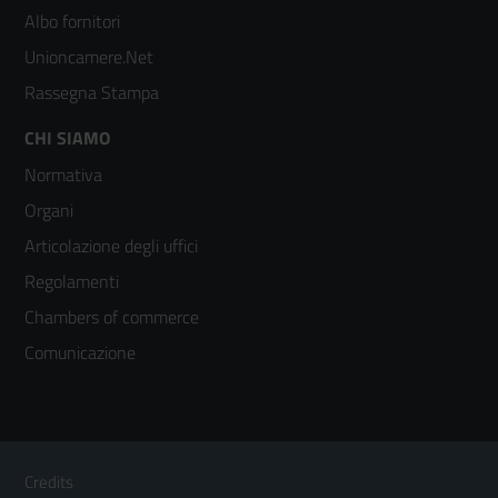
2
Albo fornitori
Unioncamere.Net
Rassegna Stampa
Footer
CHI SIAMO
Normativa
menù
Organi
colonna
Articolazione degli uffici
3
Regolamenti
Chambers of commerce
Comunicazione
Sezione Link Utili
Footer
Credits