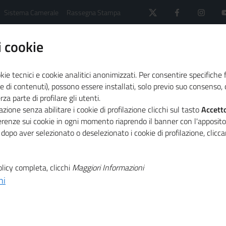
Sistema Camerale
Rassegna Stampa
 cookie
kie tecnici e cookie analitici anonimizzati. Per consentire specifiche 
e di contenuti), possono essere installati, solo previo suo consenso, c
a parte di profilare gli utenti.
 il sistema camerale
Dicono di noi
Ottobre 2024
zione senza abilitare i cookie di profilazione clicchi sul tasto
Accett
ferenze sui cookie in ogni momento riaprendo il banner con l'apposit
 dopo aver selezionato o deselezionato i cookie di profilazione, clic
T
licy completa, clicchi
Maggiori Informazioni
T
ni
offre una marcia in più
nomia circolare, 571mila aziende