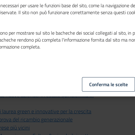
verde genera lavoro: occupati a quota 3,1
necessari per usare le funzioni base del sito, come la navigazione de
 riservate. Il sito non può funzionare correttamente senza questi cook
y. L'Italia accelera sulla
iclo
no per mostrare sul sito le bacheche dei social collegati al sito, in 
nioncamere, nuove competenze per un'IA
bacheche rendono più completa l'informazione fornita dal sito ma no
formazione completa.
ioncamere: 489mila assunti
 ottobre previste 489mila assunzioni
amere, a ottobre previste 489mila
Conferma le scelte
nuove aziende. In estate quindicimila in
 laurea green e innovative per la crescita
 prova del ricambio generazionale
ese più vicini