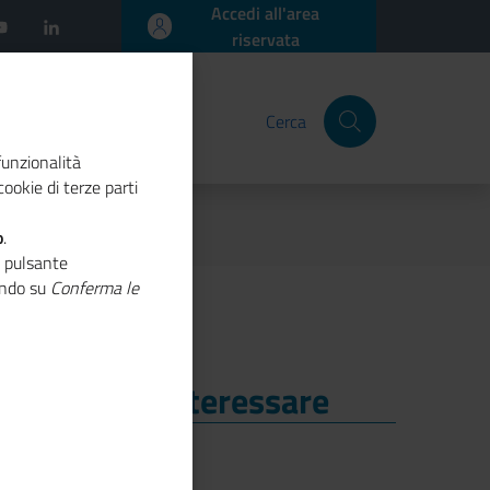
Accedi all'area
riservata
Cerca
funzionalità
ookie di terze parti
o
.
o pulsante
cando su
Conferma le
i Potrebbe Interessare
i Potrebbe Interessare
Luglio 2026