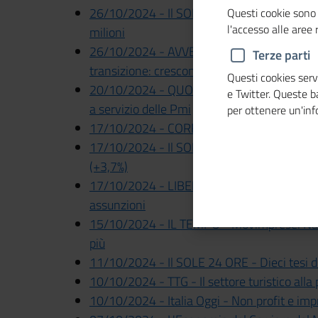
26/10/2024 - Il SOLE 24 ORE - L'economia 
Questi cookie sono 
l'accesso alle aree
milioni
26/10/2024 - AVVENIRE - Rapporto GreenItal
Terze parti
transizione: crescono ecoinvestimenti e ric
Questi cookies servo
20/10/2024 - QUOTIDIANO NAZIONALE - U
e Twitter. Queste 
a servizio delle Pmi
per ottenere un'in
17/10/2024 - CORRIERE DELLA SERA - Un
17/10/2024 - Il SOLE 24 ORE - Excelsior, a
(+3,7%)
17/10/2024 - LIBERO QUOTIDIANO - Unionc
assunzioni
15/10/2024 - IL TEMPO - Movimprese. Nate 
più
11/10/2024 - Il SOLE 24 ORE - Dieci tesi di
10/10/2024 - TTG - Il settore turistico alla
10/10/2024 - Italia Oggi - Non profit e impr