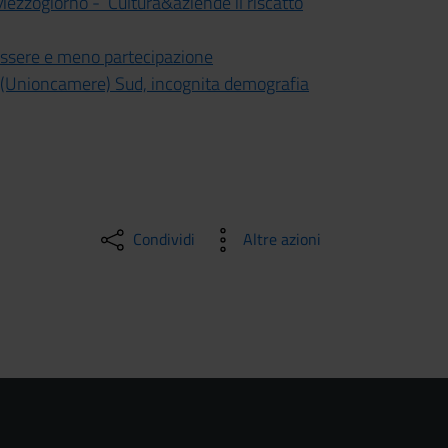
ezzogiorno - Cultura&aziende il riscatto
essere e meno partecipazione
e (Unioncamere) Sud, incognita demografia
Condividi
Altre azioni