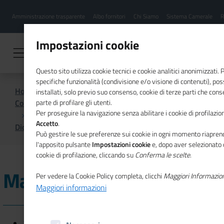
Menu
Salta
Amministrazione trasparente
Albo fornitori
Chi Siamo
Sistema Camerale
R
al
hamburgher
contenuto
i
principale
Impostazioni cookie
Questo sito utilizza cookie tecnici e cookie analitici anonimizzati.
specifiche funzionalità (condivisione e/o visione di contenuti), p
Home
installati, solo previo suo consenso, cookie di terze parti che cons
Comunicazione istituzionale per il sistema camerale
parte di profilare gli utenti.
Per proseguire la navigazione senza abilitare i cookie di profilazion
Accetto
.
Dicono di noi
Maggio 2024
Può gestire le sue preferenze sui cookie in ogni momento riaprend
l'apposito pulsante
Impostazioni cookie
e, dopo aver selezionato 
cookie di profilazione, cliccando su
Conferma le scelte
.
Maggio 2024
Per vedere la Cookie Policy completa, clicchi
Maggiori Informazio
Maggiori informazioni
30/05/2024 - Corriere della Sera -
Altagamma: serviranno