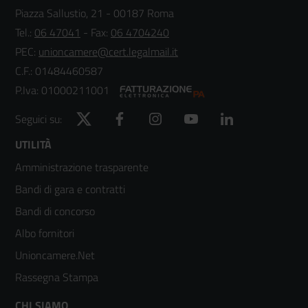
Piazza Sallustio, 21 - 00187 Roma
Tel.:
06 47041
- Fax:
06 4704240
PEC:
unioncamere@cert.legalmail.it
C.F.: 01484460587
P.Iva: 01000211001
Twitter
Facebook
Instagram
YouTube
LinkedIn
Seguici su:
Footer
UTILITÀ
Amministrazione trasparente
menù
Bandi di gara e contratti
colonna
Bandi di concorso
2
Albo fornitori
Unioncamere.Net
Rassegna Stampa
CHI SIAMO