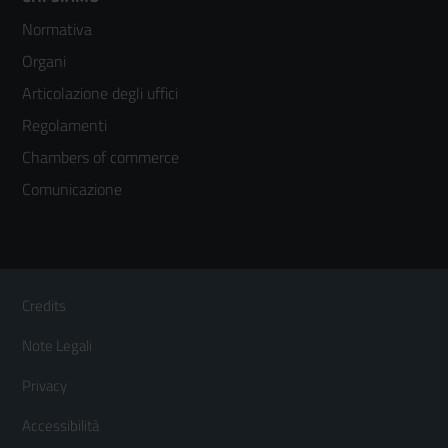
Footer
Normativa
menù
Organi
colonna
Articolazione degli uffici
3
Regolamenti
Chambers of commerce
Comunicazione
Sezione Link Utili
Footer
Credits
Menù
Note Legali
orizzontale
Privacy
Accessibilità