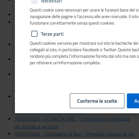
Necessari
276.000 talenti in cinque anni
Questi cookie sono necessari per usare le funzioni base del si
30/05/2024 - Italia Oggi - Oltre 2,5 milioni di volontari
navigazione delle pagine o l'accesso alle aree riservate. Il sit
28/05/2024 - Il Sannio Quotidiano - Unioncamere,
funzionare correttamente senza questi cookies.
Confartigianato e Cna per certificazione competenze
Terze parti
studenti
Questi cookies servono per mostrare sul sito le bacheche dei 
27/05/2024 - Corriere della Sera - Competenze tech e
collegati al sito, in particolare Facebook e Twitter. Queste ba
green così il lavoro si avvicina
rendono più completa l'informazione fornita dal sito ma non 
27/05/2024 - Italia Oggi Sette - Crisi, gli ingredienti per il
per ottenere un'informazione completa.
successo della composizione negoziata
22/05/2024 - L'Avvenire - Finanziamenti per 36 aspiranti
imprenditori stranieri: accordo tra Unioncamere, Banca Etica
e PerMicro
20/05/2024 - La Provincia Edizione Nazionale -
Conferma le scelte
Ac
Unioncamere, Confartigianato e Cna per
certificazione competenze studenti
18/05/2024 - Il Sole 24 ORE - Composizione negoziata,
più istanze e successi
16/05/2024 - Quotidiano di Bari - Progetto Futurae: al via