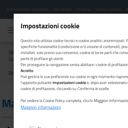
Menu
Salta
Amministrazione trasparente
Albo fornitori
Chi Siamo
Sistema Camerale
R
al
hamburgher
contenuto
i
principale
Impostazioni cookie
Questo sito utilizza cookie tecnici e cookie analitici anonimizzati.
specifiche funzionalità (condivisione e/o visione di contenuti), p
Home
installati, solo previo suo consenso, cookie di terze parti che cons
Comunicazione istituzionale per il sistema camerale
parte di profilare gli utenti.
Per proseguire la navigazione senza abilitare i cookie di profilazion
Accetto
.
Dicono di noi
Maggio 2019
Può gestire le sue preferenze sui cookie in ogni momento riaprend
l'apposito pulsante
Impostazioni cookie
e, dopo aver selezionato 
cookie di profilazione, cliccando su
Conferma le scelte
.
Maggio 2019
Per vedere la Cookie Policy completa, clicchi
Maggiori Informazio
Maggiori informazioni
27/05/2019 - ItaliaOggi -
Editoria, più addetti ma con