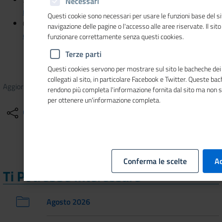
Necessari
meno imprese
Questi cookie sono necessari per usare le funzioni base del si
03/05/2019 - Il Sole 24 Ore -
In palio dalle Camere di
navigazione delle pagine o l'accesso alle aree riservate. Il sit
commercio i voucher per la digitalizzazione
funzionare correttamente senza questi cookies.
Terze parti
Questi cookies servono per mostrare sul sito le bacheche dei 
collegati al sito, in particolare Facebook e Twitter. Queste ba
Aggiornato il
13/10/2020
11:39
rendono più completa l'informazione fornita dal sito ma non 
per ottenere un'informazione completa.
Condividi
Altre azioni
Conferma le scelte
Ac
Ti Potrebbe Interessare
Agosto 2026