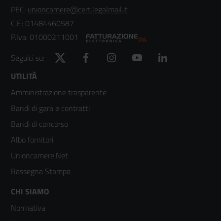
PEC:
unioncamere@cert.legalmail.it
C.F.: 01484460587
P.Iva: 01000211001
Twitter
Facebook
Instagram
YouTube
LinkedIn
Seguici su:
Footer
UTILITÀ
Amministrazione trasparente
menù
Bandi di gara e contratti
colonna
Bandi di concorso
2
Albo fornitori
Unioncamere.Net
Rassegna Stampa
Footer
CHI SIAMO
Normativa
menù