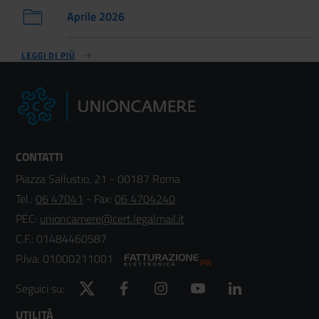
Aprile 2026
LEGGI DI PIÙ
CONTATTI
Piazza Sallustio, 21 - 00187 Roma
Tel.:
06 47041
- Fax:
06 4704240
PEC:
unioncamere@cert.legalmail.it
C.F.: 01484460587
P.Iva: 01000211001
Twitter
Facebook
Instagram
YouTube
LinkedIn
Seguici su:
UTILITÀ