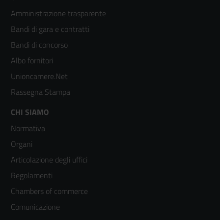
Footer
Amministrazione trasparente
menù
Bandi di gara e contratti
colonna
Bandi di concorso
2
Albo fornitori
Unioncamere.Net
Rassegna Stampa
Footer
CHI SIAMO
Normativa
menù
Organi
colonna
Articolazione degli uffici
3
Regolamenti
Chambers of commerce
Comunicazione