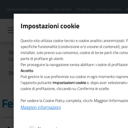
Menu
Salta
Amministrazione trasparente
Albo fornitori
Chi Siamo
Sistema Camerale
R
al
hamburgher
contenuto
i
principale
Impostazioni cookie
Questo sito utilizza cookie tecnici e cookie analitici anonimizzati.
specifiche funzionalità (condivisione e/o visione di contenuti), p
Home
installati, solo previo suo consenso, cookie di terze parti che cons
Comunicazione istituzionale per il sistema camerale
parte di profilare gli utenti.
Per proseguire la navigazione senza abilitare i cookie di profilazion
Accetto
.
Dicono di noi
Febbraio 2022
Può gestire le sue preferenze sui cookie in ogni momento riaprend
l'apposito pulsante
Impostazioni cookie
e, dopo aver selezionato 
cookie di profilazione, cliccando su
Conferma le scelte
.
Febbraio 2022
Per vedere la Cookie Policy completa, clicchi
Maggiori Informazio
Maggiori informazioni
25/02/2022 - Italpress - Caro energia, Prete: “Pesano il