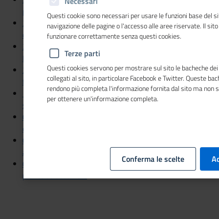
Necessari
post-Covid e le crisi geopolitiche”
Questi cookie sono necessari per usare le funzioni base del si
25/02/2022 - ItaliaOggi - Oltre mille gli esperti della crisi
navigazione delle pagine o l'accesso alle aree riservate. Il sit
d’impresa. Meno di 100, però, le istanze
funzionare correttamente senza questi cookies.
22/02/2022 - Il Mattino - Intervista al presidente Andrea
Terze parti
Prete "Pnrr, troppa burocrazia le imprese in difficoltà"
Questi cookies servono per mostrare sul sito le bacheche dei 
22/02/2022 -Il Sole 24 ORE - Lavoro, assunzioni in
collegati al sito, in particolare Facebook e Twitter. Queste ba
frenata e il 40% dei posti resta scoperto
rendono più completa l'informazione fornita dal sito ma non 
11/02/2022 - Il Sole 24 ORE - Effetto Pnrr
per ottenere un'informazione completa.
sull'occupazione: fino a 1,7 milioni di posti in più
01/02/2022 - Corriere della Sera - Informatici, esperti di tlc
e artigiani: ecco il podio del lavoro
01/02/2022 - Il Sole 24 ORE - Sei imprese su 10
assumono. Mancano operai e ingegneri
Conferma le scelte
Ac
01/02/2022 - ItaliaOggi - Excelsior Sei aziende su 10
pronte ad assumere