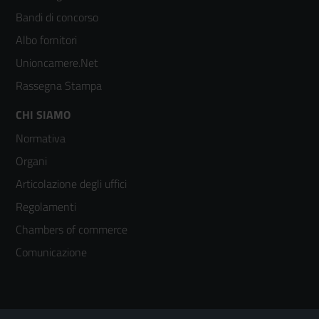
colonna
Bandi di concorso
2
Albo fornitori
Unioncamere.Net
Rassegna Stampa
Footer
CHI SIAMO
Normativa
menù
Organi
colonna
Articolazione degli uffici
3
Regolamenti
Chambers of commerce
Comunicazione