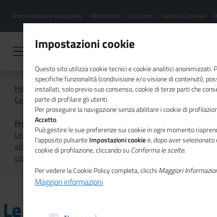
Menu
Salta
Amministrazione trasparente
Albo fornitori
Chi Siamo
Sistema Camerale
R
al
hamburgher
contenuto
i
principale
Impostazioni cookie
Questo sito utilizza cookie tecnici e cookie analitici anonimizzati.
specifiche funzionalità (condivisione e/o visione di contenuti), p
Home
installati, solo previo suo consenso, cookie di terze parti che cons
Comunicazione istituzionale per il sistema camerale
parte di profilare gli utenti.
Per proseguire la navigazione senza abilitare i cookie di profilazion
Accetto
.
Primo Piano
Può gestire le sue preferenze sui cookie in ogni momento riaprend
Le Camere di commercio italiane chiamate a rispondere
l'apposito pulsante
Impostazioni cookie
e, dopo aver selezionato 
alla consultazione pubblica sul Patto europeo per le
cookie di profilazione, cliccando su
Conferma le scelte
.
competenze
Per vedere la Cookie Policy completa, clicchi
Maggiori Informazio
Maggiori informazioni
Le Camere di commercio