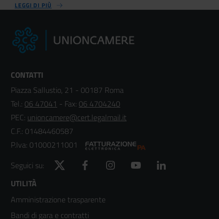
LEGGI DI PIÙ
CONTATTI
Piazza Sallustio, 21 - 00187 Roma
Tel.:
06 47041
- Fax:
06 4704240
PEC:
unioncamere@cert.legalmail.it
C.F.: 01484460587
P.Iva: 01000211001
Twitter
Facebook
Instagram
YouTube
LinkedIn
Seguici su:
Footer
UTILITÀ
Amministrazione trasparente
menù
Bandi di gara e contratti