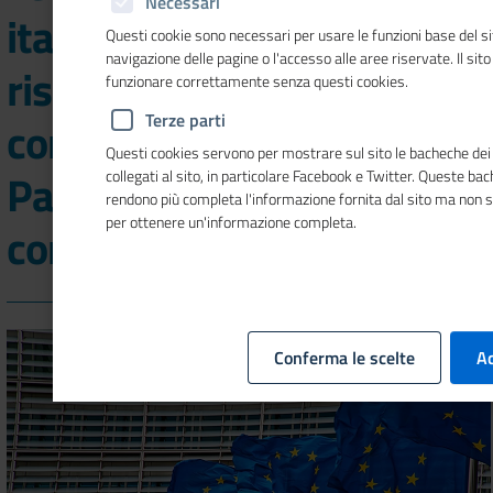
Necessari
italiane chiamate a
Questi cookie sono necessari per usare le funzioni base del si
navigazione delle pagine o l'accesso alle aree riservate. Il sit
rispondere alla
funzionare correttamente senza questi cookies.
Terze parti
consultazione pubblica sul
Questi cookies servono per mostrare sul sito le bacheche dei 
Patto europeo per le
collegati al sito, in particolare Facebook e Twitter. Queste ba
rendono più completa l'informazione fornita dal sito ma non 
per ottenere un'informazione completa.
competenze
Conferma le scelte
Ac