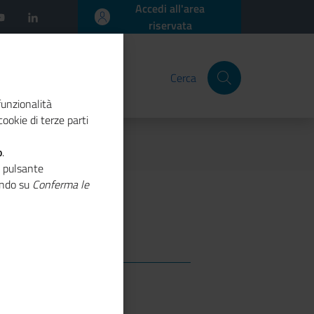
Accedi all'area
riservata
Cerca
funzionalità
ookie di terze parti
o
.
o pulsante
cando su
Conferma le