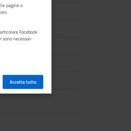
lle pagine o
ies.
particolare Facebook
n sono necessari
Accetta tutto