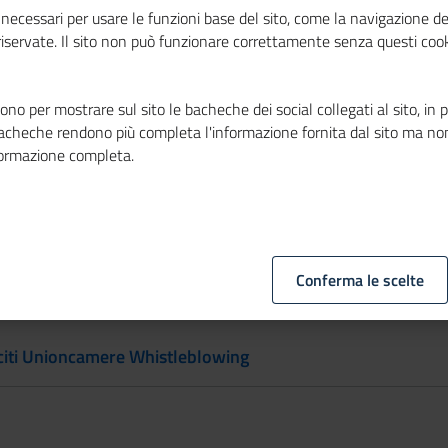
necessari per usare le funzioni base del sito, come la navigazione de
tadati e banche dati
 riservate. Il sito non può funzionare correttamente senza questi cook
no per mostrare sul sito le bacheche dei social collegati al sito, in 
bacheche rendono più completa l'informazione fornita dal sito ma no
ossesso requisiti D. Lgs. 36/2023
formazione completa.
Conferma le scelte
leciti Unioncamere Whistleblowing