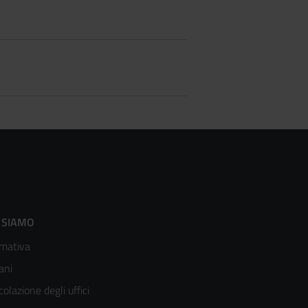
ooter
 SIAMO
mativa
enù
ani
olonna
colazione degli uffici