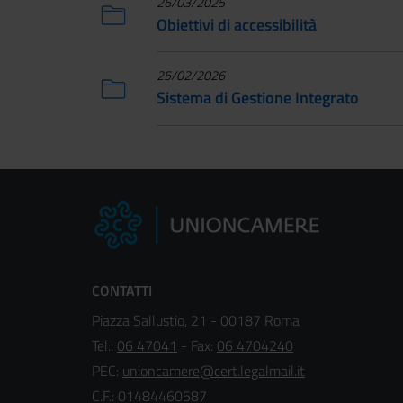
26/03/2025
Obiettivi di accessibilità
25/02/2026
Sistema di Gestione Integrato
CONTATTI
Piazza Sallustio, 21 - 00187 Roma
Tel.:
06 47041
- Fax:
06 4704240
PEC:
unioncamere@cert.legalmail.it
C.F.: 01484460587