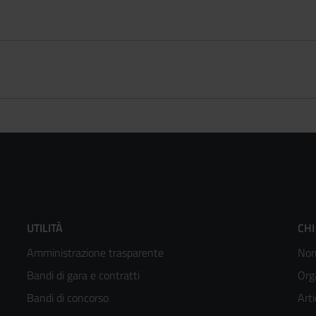
Footer
F
UTILITÀ
CHI
Amministrazione trasparente
Nor
menù
m
Bandi di gara e contratti
Org
colonna
c
Bandi di concorso
Arti