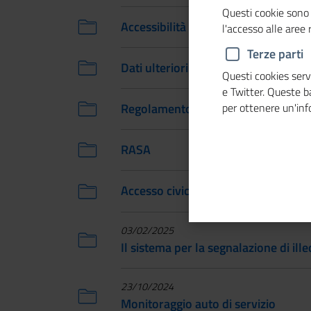
Questi cookie sono 
Accessibilità e Catalogo dei dati, me
l'accesso alle aree
Terze parti
Dati ulteriori
Questi cookies servo
e Twitter. Queste 
Regolamento verifiche a campione p
per ottenere un'in
RASA
Accesso civico
03/02/2025
Il sistema per la segnalazione di il
23/10/2024
Monitoraggio auto di servizio