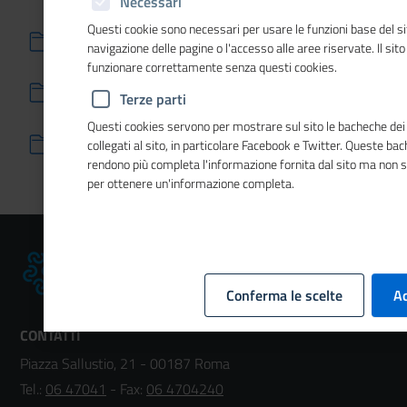
Necessari
Questi cookie sono necessari per usare le funzioni base del si
Sanzioni per mancata comunicazione dei dati
navigazione delle pagine o l'accesso alle aree riservate. Il sit
funzionare correttamente senza questi cookies.
Articolazione degli uffici
Terze parti
Questi cookies servono per mostrare sul sito le bacheche dei 
Telefono e posta elettronica
collegati al sito, in particolare Facebook e Twitter. Queste ba
rendono più completa l'informazione fornita dal sito ma non 
per ottenere un'informazione completa.
Conferma le scelte
Ac
CONTATTI
Piazza Sallustio, 21 - 00187 Roma
Tel.:
06 47041
- Fax:
06 4704240