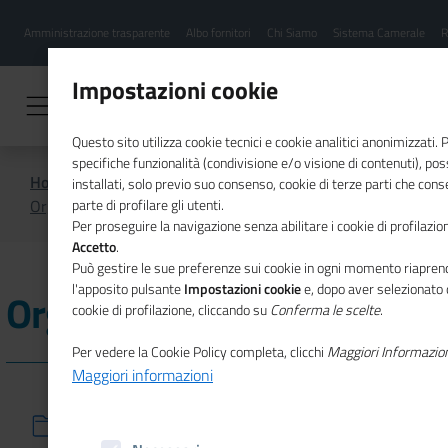
Menu
Salta
Amministrazione trasparente
Albo fornitori
Chi Siamo
Sistema Camerale
R
al
hamburgher
contenuto
i
principale
Impostazioni cookie
Questo sito utilizza cookie tecnici e cookie analitici anonimizzati.
specifiche funzionalità (condivisione e/o visione di contenuti), p
Home
Amministrazione Trasparente
installati, solo previo suo consenso, cookie di terze parti che cons
Organizzazione
parte di profilare gli utenti.
Per proseguire la navigazione senza abilitare i cookie di profilazion
Accetto
.
Può gestire le sue preferenze sui cookie in ogni momento riaprend
l'apposito pulsante
Impostazioni cookie
e, dopo aver selezionato 
Organizzazione
cookie di profilazione, cliccando su
Conferma le scelte
.
Per vedere la Cookie Policy completa, clicchi
Maggiori Informazio
Maggiori informazioni
Titolari di incarichi politici di amministrazione, di
direzione o di governo