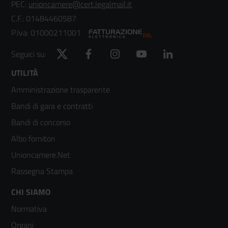
PEC:
unioncamere@cert.legalmail.it
C.F.: 01484460587
P.Iva: 01000211001
Twitter
Facebook
Instagram
YouTube
LinkedIn
Seguici su:
Footer
UTILITÀ
Amministrazione trasparente
menù
Bandi di gara e contratti
colonna
Bandi di concorso
2
Albo fornitori
Unioncamere.Net
Rassegna Stampa
Footer
CHI SIAMO
Normativa
menù
Organi