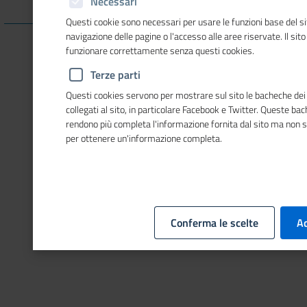
Necessari
Questi cookie sono necessari per usare le funzioni base del si
navigazione delle pagine o l'accesso alle aree riservate. Il sit
Abilitare i cookie di terze parti per visualizzare il contenuto.
funzionare correttamente senza questi cookies.
Clicca qui
e successivamente su
impostazioni cookie
per
Terze parti
abilitarli
Questi cookies servono per mostrare sul sito le bacheche dei 
collegati al sito, in particolare Facebook e Twitter. Queste ba
rendono più completa l'informazione fornita dal sito ma non 
per ottenere un'informazione completa.
Conferma le scelte
Ac