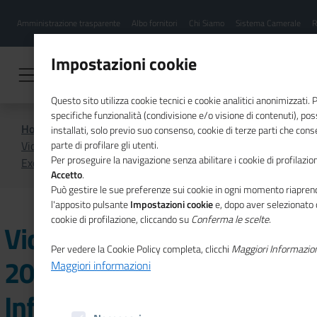
Menu
Salta
Amministrazione trasparente
Albo fornitori
Chi Siamo
Sistema Camerale
R
al
hamburgher
contenuto
i
principale
Impostazioni cookie
Questo sito utilizza cookie tecnici e cookie analitici anonimizzati.
specifiche funzionalità (condivisione e/o visione di contenuti), p
Home
Video
installati, solo previo suo consenso, cookie di terze parti che cons
Videobollettino marzo 2026 - Sistema Informativo
parte di profilare gli utenti.
Per proseguire la navigazione senza abilitare i cookie di profilazion
Excelsior
Accetto
.
Può gestire le sue preferenze sui cookie in ogni momento riaprend
l'apposito pulsante
Impostazioni cookie
e, dopo aver selezionato 
cookie di profilazione, cliccando su
Conferma le scelte
.
Videobollettino marzo
Per vedere la Cookie Policy completa, clicchi
Maggiori Informazio
2026 - Sistema
Maggiori informazioni
Informativo Excelsior