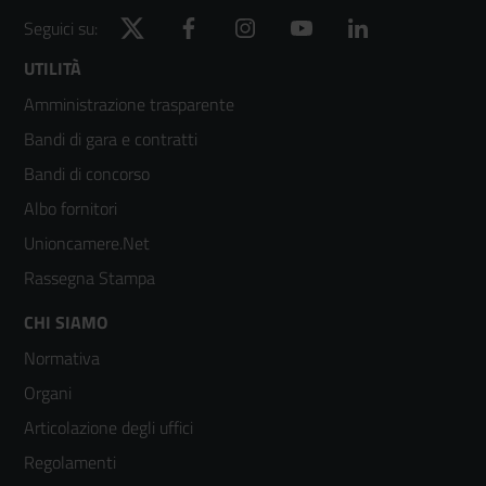
Twitter
Facebook
Instagram
YouTube
LinkedIn
Seguici su:
Footer
UTILITÀ
Amministrazione trasparente
menù
Bandi di gara e contratti
colonna
Bandi di concorso
2
Albo fornitori
Unioncamere.Net
Rassegna Stampa
Footer
CHI SIAMO
Normativa
menù
Organi
colonna
Articolazione degli uffici
3
Regolamenti