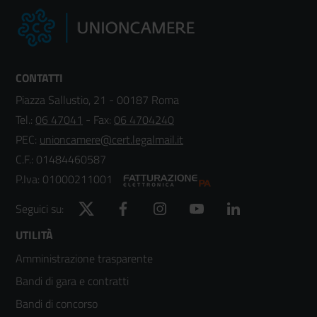
CONTATTI
Piazza Sallustio, 21 - 00187 Roma
Tel.:
06 47041
- Fax:
06 4704240
PEC:
unioncamere@cert.legalmail.it
C.F.: 01484460587
P.Iva: 01000211001
Twitter
Facebook
Instagram
YouTube
LinkedIn
Seguici su:
Footer
UTILITÀ
Amministrazione trasparente
menù
Bandi di gara e contratti
colonna
Bandi di concorso