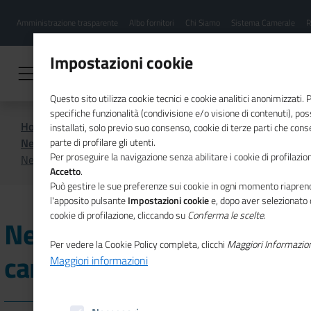
Menu
Salta
Amministrazione trasparente
Albo fornitori
Chi Siamo
Sistema Camerale
R
al
hamburgher
contenuto
i
principale
Impostazioni cookie
Questo sito utilizza cookie tecnici e cookie analitici anonimizzati.
specifiche funzionalità (condivisione e/o visione di contenuti), p
Home
Sistema Camerale
installati, solo previo suo consenso, cookie di terze parti che cons
News dal sistema camerale
parte di profilare gli utenti.
Per proseguire la navigazione senza abilitare i cookie di profilazion
News dal sistema camerale - Giugno 2026
Accetto
.
Può gestire le sue preferenze sui cookie in ogni momento riaprend
l'apposito pulsante
Impostazioni cookie
e, dopo aver selezionato 
cookie di profilazione, cliccando su
Conferma le scelte
.
News dal sistema
Per vedere la Cookie Policy completa, clicchi
Maggiori Informazio
camerale - Giugno 2026
Maggiori informazioni