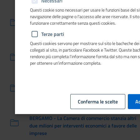
Necessari
Questi cookie sono necessari per usare le funzioni base del si
12/06/2026
navigazione delle pagine o l'accesso alle aree riservate. Il sit
BARI - Concluso il primo corso ufficiale per la
funzionare correttamente senza questi cookies.
formazione di capo panel degli oli vergini ed
extravergini di oliva
Terze parti
Questi cookies servono per mostrare sul sito le bacheche dei 
11/06/2026
collegati al sito, in particolare Facebook e Twitter. Queste ba
BASILICATA - Imprenditoria femminile e ritorno al
rendono più completa l'informazione fornita dal sito ma non 
per ottenere un'informazione completa.
Sud: al via ciclo di incontri
26/06/2026
BASILICATA - Intelligenza artificiale e imprese:
casi pratici di vantaggio competitivo
Conferma le scelte
Ac
16/06/2026
BERGAMO - La Camera di commercio stanzia altri
due milioni per interventi economici a favore delle
imprese