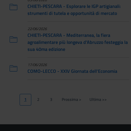
CHIETI-PESCARA - Esplorare le IGP artigianali:
strumenti di tutela e opportunità di mercato
22/06/2026
CHIETI-PESCARA - Mediterranea, la fiera
agroalimentare più longeva d'Abruzzo festeggia la
sua 40ma edizione
17/06/2026
COMO-LECCO - XXIV Giornata dell'Economia
Paginazione
1
2
3
Prossima >
Ultima >>
Pagina
Page
Page
Pagina
Ultima
attuale
successiva
pagina