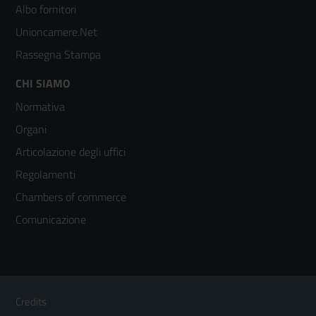
2
Albo fornitori
Unioncamere.Net
Rassegna Stampa
Footer
CHI SIAMO
Normativa
menù
Organi
colonna
Articolazione degli uffici
3
Regolamenti
Chambers of commerce
Comunicazione
Sezione Link Utili
Footer
Credits