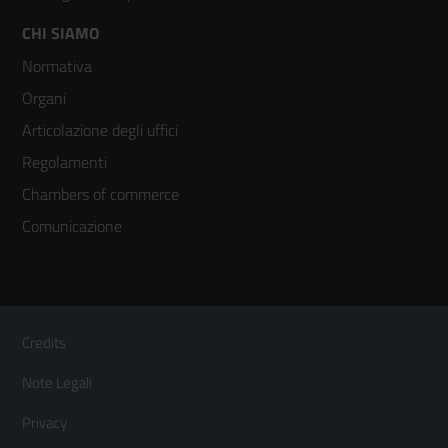
Footer
CHI SIAMO
Normativa
menù
Organi
colonna
Articolazione degli uffici
3
Regolamenti
Chambers of commerce
Comunicazione
Sezione Link Utili
Footer
Credits
Menù
Note Legali
orizzontale
Privacy