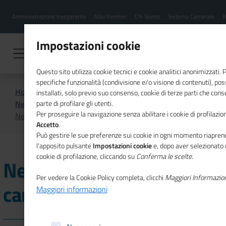
Menu
Salta
Amministrazione trasparente
Albo fornitori
Chi Siamo
Sistema Camerale
R
al
hamburgher
contenuto
i
principale
Impostazioni cookie
Questo sito utilizza cookie tecnici e cookie analitici anonimizzati.
specifiche funzionalità (condivisione e/o visione di contenuti), p
Home
Sistema Camerale
installati, solo previo suo consenso, cookie di terze parti che cons
News dal sistema camerale
parte di profilare gli utenti.
Per proseguire la navigazione senza abilitare i cookie di profilazion
News dal sistema camerale - Archivio 2025
Accetto
.
Può gestire le sue preferenze sui cookie in ogni momento riaprend
l'apposito pulsante
Impostazioni cookie
e, dopo aver selezionato 
cookie di profilazione, cliccando su
Conferma le scelte
.
News dal sistema
Per vedere la Cookie Policy completa, clicchi
Maggiori Informazio
camerale - Archivio 2025
Maggiori informazioni