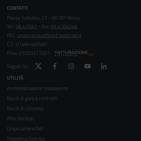
CONTATTI
Piazza Sallustio, 21 - 00187 Roma
Tel.:
06 47041
- Fax:
06 4704240
PEC:
unioncamere@cert.legalmail.it
C.F.: 01484460587
P.Iva: 01000211001
Twitter
Facebook
Instagram
YouTube
LinkedIn
Seguici su:
Footer
UTILITÀ
Amministrazione trasparente
menù
Bandi di gara e contratti
colonna
Bandi di concorso
2
Albo fornitori
Unioncamere.Net
Rassegna Stampa