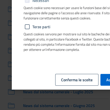
Necessari
Questi cookie sono necessari per usare le funzioni base del si
News dal sistema camerale - Dicembre 2025
navigazione delle pagine o l'accesso alle aree riservate. Il sit
funzionare correttamente senza questi cookies.
News dal sistema camerale - Novembre 2025
Terze parti
Questi cookies servono per mostrare sul sito le bacheche dei 
News dal sistema camerale - Febbraio 2025
collegati al sito, in particolare Facebook e Twitter. Queste ba
rendono più completa l'informazione fornita dal sito ma non 
per ottenere un'informazione completa.
News dal sistema camerale - Ottobre 2025
News dal sistema camerale - Settembre 2025
News dal sistema camerale - Agosto 2025
Conferma le scelte
Ac
News dal sistema camerale - Luglio 2025
News dal sistema camerale - Giugno 2025