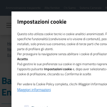
Menu
Salta
Amministrazione trasparente
Albo fornitori
Chi Siamo
Sistema Camerale
R
al
hamburgher
contenuto
i
principale
Impostazioni cookie
Questo sito utilizza cookie tecnici e cookie analitici anonimizzati.
specifiche funzionalità (condivisione e/o visione di contenuti), p
Home
CSR
Comunicazione
installati, solo previo suo consenso, cookie di terze parti che cons
News di CSR
parte di profilare gli utenti.
Per proseguire la navigazione senza abilitare i cookie di profilazion
Bando Efficienza Energetica 2026 BE26
Accetto
.
Può gestire le sue preferenze sui cookie in ogni momento riaprend
l'apposito pulsante
Impostazioni cookie
e, dopo aver selezionato 
cookie di profilazione, cliccando su
Conferma le scelte
.
Bando Efficienza
Per vedere la Cookie Policy completa, clicchi
Maggiori Informazio
Energetica 2026 BE26
Maggiori informazioni