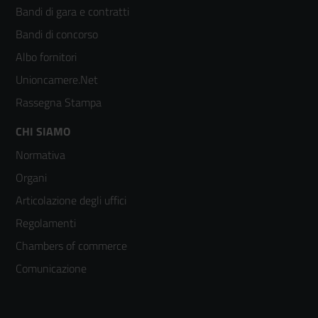
menù
Bandi di gara e contratti
colonna
Bandi di concorso
2
Albo fornitori
Unioncamere.Net
Rassegna Stampa
Footer
CHI SIAMO
Normativa
menù
Organi
colonna
Articolazione degli uffici
3
Regolamenti
Chambers of commerce
Comunicazione