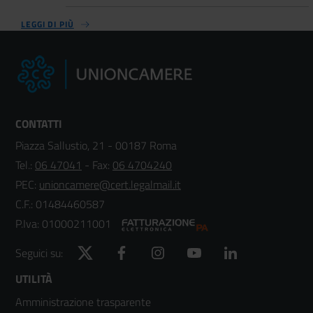
LEGGI DI PIÙ
CONTATTI
Piazza Sallustio, 21 - 00187 Roma
Tel.:
06 47041
- Fax:
06 4704240
PEC:
unioncamere@cert.legalmail.it
C.F.: 01484460587
P.Iva: 01000211001
Twitter
Facebook
Instagram
YouTube
LinkedIn
Seguici su:
Footer
UTILITÀ
Amministrazione trasparente