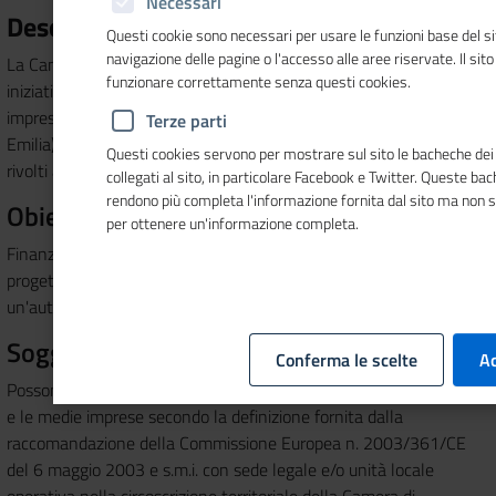
Necessari
Descrizione
Questi cookie sono necessari per usare le funzioni base del si
navigazione delle pagine o l'accesso alle aree riservate. Il sit
La Camera di commercio dell’Emilia nell’ambito delle proprie
funzionare correttamente senza questi cookies.
iniziative istituzionali intende sostenere le micro, piccole e medie
imprese del territorio di competenza (Parma, Piacenza e Reggio
Terze parti
Emilia) negli investimenti orientati a una maggiore sostenibilità e
Questi cookies servono per mostrare sul sito le bacheche dei 
rivolti all'efficientamento energetico.
collegati al sito, in particolare Facebook e Twitter. Queste ba
rendono più completa l'informazione fornita dal sito ma non 
Obiettivi del bando:
per ottenere un'informazione completa.
Finanziare attraverso l'erogazione di contributi a fondo perduto
progetti che prevedono la riduzione dei consumi energetici o
un'autoproduzione da fonti rinnovabili
Soggetti beneficiari:
Conferma le scelte
Ac
Possono beneficiare delle agevolazioni le microimprese, le piccole
e le medie imprese secondo la definizione fornita dalla
raccomandazione della Commissione Europea n. 2003/361/CE
del 6 maggio 2003 e s.m.i. con sede legale e/o unità locale
operativa nella circoscrizione territoriale della Camera di