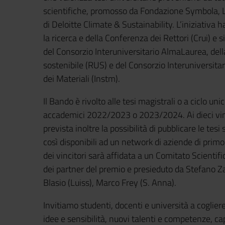
scientifiche, promosso da Fondazione Symbola, 
di Deloitte Climate & Sustainability. L’iniziativa h
la ricerca e della Conferenza dei Rettori (Crui) e 
del Consorzio Interuniversitario AlmaLaurea, dell
sostenibile (RUS) e del Consorzio Interuniversitar
dei Materiali (Instm).
Il Bando è rivolto alle tesi magistrali o a ciclo uni
accademici 2022/2023 o 2023/2024. Ai dieci vinc
prevista inoltre la possibilità di pubblicare le te
così disponibili ad un network di aziende di prim
dei vincitori sarà affidata a un Comitato Scientif
dei partner del premio e presieduto da Stefano Z
Blasio (Luiss), Marco Frey (S. Anna).
Invitiamo studenti, docenti e università a coglie
idee e sensibilità, nuovi talenti e competenze, cap