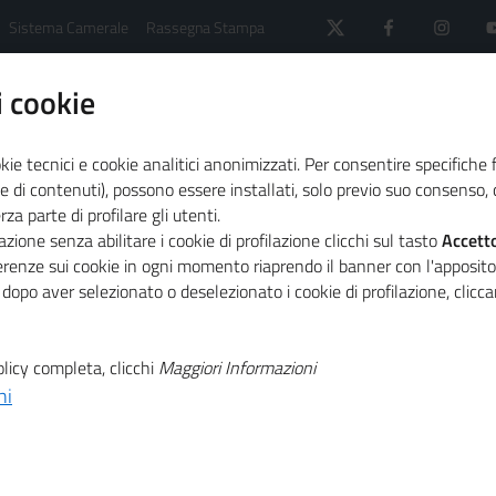
Sistema Camerale
Rassegna Stampa
 cookie
kie tecnici e cookie analitici anonimizzati. Per consentire specifiche 
e di contenuti), possono essere installati, solo previo suo consenso, c
a parte di profilare gli utenti.
 il sistema camerale
Primo Piano
zione senza abilitare i cookie di profilazione clicchi sul tasto
Accett
a “10 tesi per la sostenibilità”
ferenze sui cookie in ogni momento riaprendo il banner con l'apposit
 dopo aver selezionato o deselezionato i cookie di profilazione, clic
T
andidarsi al
licy completa, clicchi
Maggiori Informazioni
ni
T
0 tesi per la