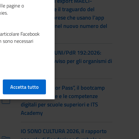
L'accordo per l'export MAECI-
lle pagine o
Unioncamere e il traguardo del
ies.
numero di imprese che usano l'app
Impresa Italia nel nuovo numero del
particolare Facebook
magazine
n sono necessari
Certificazione UNI/PdR 192:2026:
pubblicato l'avviso per gli organismi di
certificazione
Accetta tutto
Torna “Smash or Pass”, il bootcamp
sull’educazione e le competenze
digitali per scuole superiori e ITS
Academy
IO SONO CULTURA 2026, il rapporto