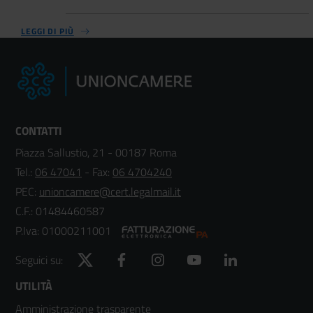
LEGGI DI PIÙ
CONTATTI
Piazza Sallustio, 21 - 00187 Roma
Tel.:
06 47041
- Fax:
06 4704240
PEC:
unioncamere@cert.legalmail.it
C.F.: 01484460587
P.Iva: 01000211001
Twitter
Facebook
Instagram
YouTube
LinkedIn
Seguici su:
Footer
UTILITÀ
Amministrazione trasparente