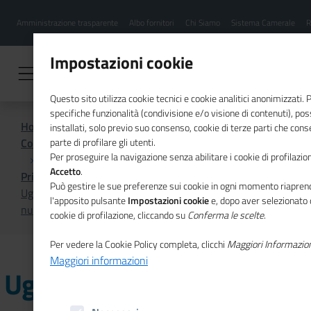
Menu
Salta
Amministrazione trasparente
Albo fornitori
Chi Siamo
Sistema Camerale
R
al
hamburgher
contenuto
i
principale
Impostazioni cookie
Questo sito utilizza cookie tecnici e cookie analitici anonimizzati.
specifiche funzionalità (condivisione e/o visione di contenuti), p
Home
installati, solo previo suo consenso, cookie di terze parti che cons
Comunicazione istituzionale per il sistema camerale
parte di profilare gli utenti.
Per proseguire la navigazione senza abilitare i cookie di profilazion
Accetto
.
Primo Piano
Può gestire le sue preferenze sui cookie in ogni momento riaprend
Uguaglianza di genere e empowerment femminile nel
l'apposito pulsante
Impostazioni cookie
e, dopo aver selezionato 
nuovo numero di Mosaico Europa
cookie di profilazione, cliccando su
Conferma le scelte
.
Per vedere la Cookie Policy completa, clicchi
Maggiori Informazio
Maggiori informazioni
Uguaglianza di genere e