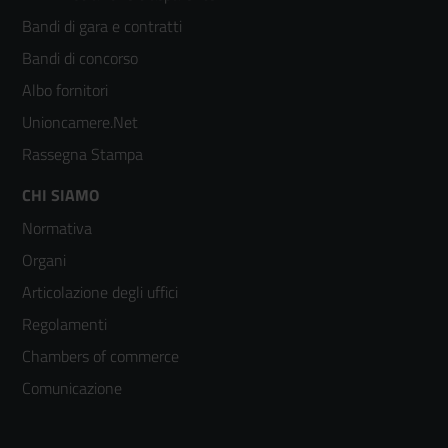
menù
Bandi di gara e contratti
colonna
Bandi di concorso
2
Albo fornitori
Unioncamere.Net
Rassegna Stampa
Footer
CHI SIAMO
Normativa
menù
Organi
colonna
Articolazione degli uffici
3
Regolamenti
Chambers of commerce
Comunicazione