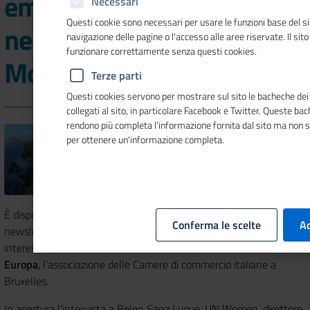
empowerment femminile
Necessari
Questi cookie sono necessari per usare le funzioni base del si
nel nuovo numero di
navigazione delle pagine o l'accesso alle aree riservate. Il sit
funzionare correttamente senza questi cookies.
Mosaico Europa
Terze parti
Questi cookies servono per mostrare sul sito le bacheche dei 
collegati al sito, in particolare Facebook e Twitter. Queste ba
rendono più completa l'informazione fornita dal sito ma non 
per ottenere un'informazione completa.
È disponibile il numero 12 del 2025 di
Mosaico Europa
, la
Conferma le scelte
Ac
newsletter quindicinale focalizzata sui temi europei di prioritario
interesse per le Camere di commercio realizzata da
Unioncamere
Europa
, l’associazione delle Camere di commercio italiane a
Bruxelles.
In apertura l'intervista a Belen Sanz Luque, UN Women, direttore