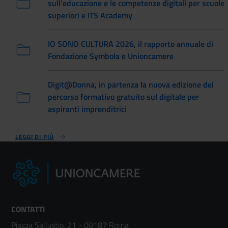
sull’educazione e le competenze digitali per scuole
superiori e ITS Academy
IO SONO CULTURA 2026, il rapporto annuale di
Fondazione Symbola e Unioncamere
Digit@Donna, in partenza la nuova edizione del
percorso formativo gratuito sul digitale per
aspiranti imprenditrici
LEGGI DI PIÙ
CONTATTI
Piazza Sallustio, 21 - 00187 Roma