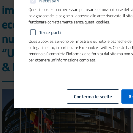
Necessari
imprenditoria migrante,
Questi cookie sono necessari per usare le funzioni base del si
navigazione delle pagine o l'accesso alle aree riservate. Il sit
economia del mare nel
funzionare correttamente senza questi cookies.
Terze parti
nuovo numero di
Questi cookies servono per mostrare sul sito le bacheche dei 
“Unioncamere Economia
collegati al sito, in particolare Facebook e Twitter. Queste ba
rendono più completa l'informazione fornita dal sito ma non 
per ottenere un'informazione completa.
& Imprese”
Conferma le scelte
Ac