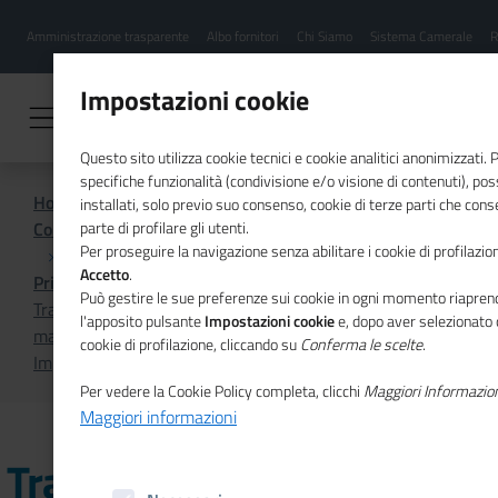
Menu
Salta
Amministrazione trasparente
Albo fornitori
Chi Siamo
Sistema Camerale
R
al
hamburgher
contenuto
i
principale
Impostazioni cookie
Questo sito utilizza cookie tecnici e cookie analitici anonimizzati.
specifiche funzionalità (condivisione e/o visione di contenuti), p
Home
installati, solo previo suo consenso, cookie di terze parti che cons
Comunicazione istituzionale per il sistema camerale
parte di profilare gli utenti.
Per proseguire la navigazione senza abilitare i cookie di profilazion
Accetto
.
Primo Piano
Può gestire le sue preferenze sui cookie in ogni momento riaprend
Transizione 5.0, imprenditoria migrante, economia del
l'apposito pulsante
Impostazioni cookie
e, dopo aver selezionato 
mare nel nuovo numero di “Unioncamere Economia &
cookie di profilazione, cliccando su
Conferma le scelte
.
Imprese”
Per vedere la Cookie Policy completa, clicchi
Maggiori Informazio
Maggiori informazioni
Transizione 5.0,