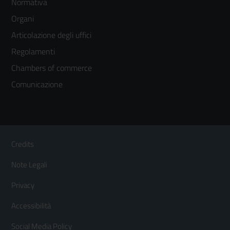
Normativa
menù
Organi
colonna
Articolazione degli uffici
3
Regolamenti
Chambers of commerce
Comunicazione
Sezione Link Utili
Footer
Credits
Menù
Note Legali
orizzontale
Privacy
Accessibilità
Social Media Policy