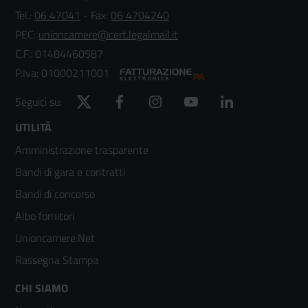
Tel.:
06 47041
- Fax:
06 4704240
PEC:
unioncamere@cert.legalmail.it
C.F.: 01484460587
P.Iva: 01000211001
Twitter
Facebook
Instagram
YouTube
LinkedIn
Seguici su:
Footer
UTILITÀ
Amministrazione trasparente
menù
Bandi di gara e contratti
colonna
Bandi di concorso
2
Albo fornitori
Unioncamere.Net
Rassegna Stampa
Footer
CHI SIAMO