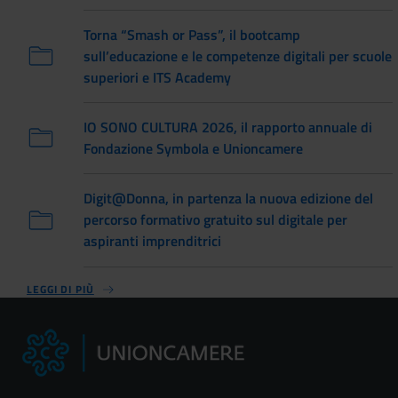
Torna “Smash or Pass”, il bootcamp
sull’educazione e le competenze digitali per scuole
superiori e ITS Academy
IO SONO CULTURA 2026, il rapporto annuale di
Fondazione Symbola e Unioncamere
Digit@Donna, in partenza la nuova edizione del
percorso formativo gratuito sul digitale per
aspiranti imprenditrici
LEGGI DI PIÙ