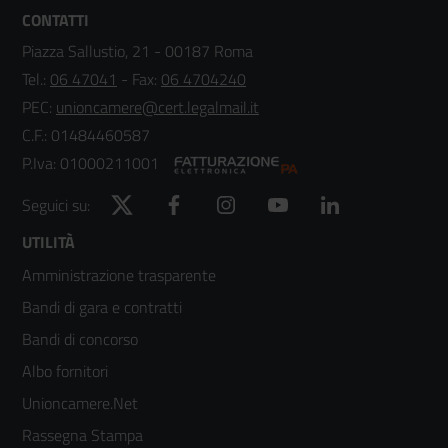
CONTATTI
Piazza Sallustio, 21 - 00187 Roma
Tel.:
06 47041
- Fax:
06 4704240
PEC:
unioncamere@cert.legalmail.it
C.F.: 01484460587
P.Iva: 01000211001
Twitter
Facebook
Instagram
YouTube
LinkedIn
Seguici su:
Footer
UTILITÀ
Amministrazione trasparente
menù
Bandi di gara e contratti
colonna
Bandi di concorso
2
Albo fornitori
Unioncamere.Net
Rassegna Stampa