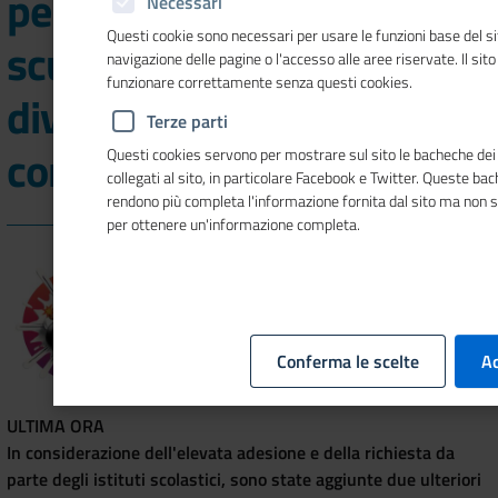
percorso educativo per
Necessari
Questi cookie sono necessari per usare le funzioni base del si
scuole e ITS Academy sul
navigazione delle pagine o l'accesso alle aree riservate. Il sit
funzionare correttamente senza questi cookies.
divario digitale di
Terze parti
competenze
Questi cookies servono per mostrare sul sito le bacheche dei 
collegati al sito, in particolare Facebook e Twitter. Queste ba
rendono più completa l'informazione fornita dal sito ma non 
per ottenere un'informazione completa.
Conferma le scelte
Ac
ULTIMA ORA
In considerazione dell'elevata adesione e della richiesta da
parte degli istituti scolastici, sono state aggiunte due ulteriori