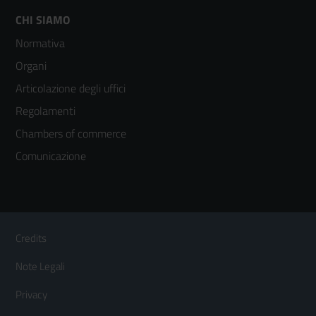
Footer
CHI SIAMO
Normativa
menù
Organi
colonna
Articolazione degli uffici
3
Regolamenti
Chambers of commerce
Comunicazione
Sezione Link Utili
Footer
Credits
Menù
Note Legali
orizzontale
Privacy