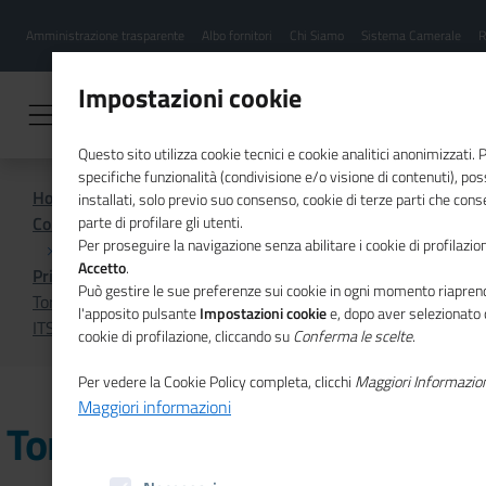
Menu
Salta
Amministrazione trasparente
Albo fornitori
Chi Siamo
Sistema Camerale
R
al
hamburgher
contenuto
i
principale
Impostazioni cookie
Questo sito utilizza cookie tecnici e cookie analitici anonimizzati.
specifiche funzionalità (condivisione e/o visione di contenuti), p
Home
installati, solo previo suo consenso, cookie di terze parti che cons
Comunicazione istituzionale per il sistema camerale
parte di profilare gli utenti.
Per proseguire la navigazione senza abilitare i cookie di profilazion
Accetto
.
Primo Piano
Può gestire le sue preferenze sui cookie in ogni momento riaprend
Torna “Smash or Pass”, il percorso educativo per scuole e
l'apposito pulsante
Impostazioni cookie
e, dopo aver selezionato 
ITS Academy sul divario digitale di competenze
cookie di profilazione, cliccando su
Conferma le scelte
.
Per vedere la Cookie Policy completa, clicchi
Maggiori Informazio
Maggiori informazioni
Torna “Smash or Pass”, il