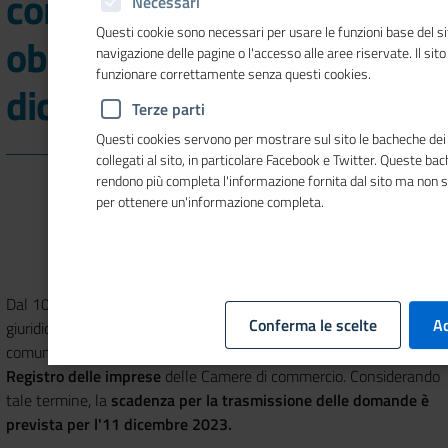
comunicazione
Necessari
Questi cookie sono necessari per usare le funzioni base del si
obbligatoria entro l’11
navigazione delle pagine o l'accesso alle aree riservate. Il sit
funzionare correttamente senza questi cookies.
dicembre
Terze parti
Questi cookies servono per mostrare sul sito le bacheche dei 
collegati al sito, in particolare Facebook e Twitter. Queste ba
rendono più completa l'informazione fornita dal sito ma non 
per ottenere un'informazione completa.
Dal 10 ottobre 2023 le imprese-persone giuridiche, le persone
Conferma le scelte
Ac
giuridiche private, i trust e
gli istituti giuridici affini ai trust devono
comunicare entro 60 giorni i loro “
titolari effettivi
”
agli uffici del
Registro delle imprese
delle
Camere di commercio
. Considerando
tale termine, la
scadenza per la trasmissione delle domande è
prevista per l'11 dicembre 2023.