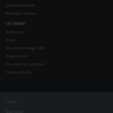
Unioncamere.Net
Rassegna Stampa
Footer
CHI SIAMO
Normativa
menù
Organi
colonna
Articolazione degli uffici
3
Regolamenti
Chambers of commerce
Comunicazione
Sezione Link Utili
Footer
Credits
Menù
Note Legali