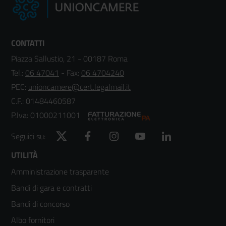
CONTATTI
Piazza Sallustio, 21 - 00187 Roma
Tel.:
06 47041
- Fax:
06 4704240
PEC:
unioncamere@cert.legalmail.it
C.F.: 01484460587
P.Iva: 01000211001
Twitter
Facebook
Instagram
YouTube
LinkedIn
Seguici su:
Footer
UTILITÀ
Amministrazione trasparente
menù
Bandi di gara e contratti
colonna
Bandi di concorso
2
Albo fornitori