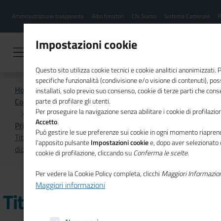
Menu
Salta
Amministrazione trasparente
Albo fornitori
Chi Siamo
Sistema Camerale
R
al
hamburgher
contenuto
i
principale
Impostazioni cookie
Questo sito utilizza cookie tecnici e cookie analitici anonimizzati.
specifiche funzionalità (condivisione e/o visione di contenuti), p
Home
installati, solo previo suo consenso, cookie di terze parti che cons
Comunicazione istituzionale per il sistema camerale
parte di profilare gli utenti.
Per proseguire la navigazione senza abilitare i cookie di profilazion
Accetto
.
Primo Piano
Può gestire le sue preferenze sui cookie in ogni momento riaprend
Titolare effettivo, comunicazione obbligatoria entro l’11
l'apposito pulsante
Impostazioni cookie
e, dopo aver selezionato 
dicembre
cookie di profilazione, cliccando su
Conferma le scelte
.
Per vedere la Cookie Policy completa, clicchi
Maggiori Informazio
Maggiori informazioni
Titolare effettivo,