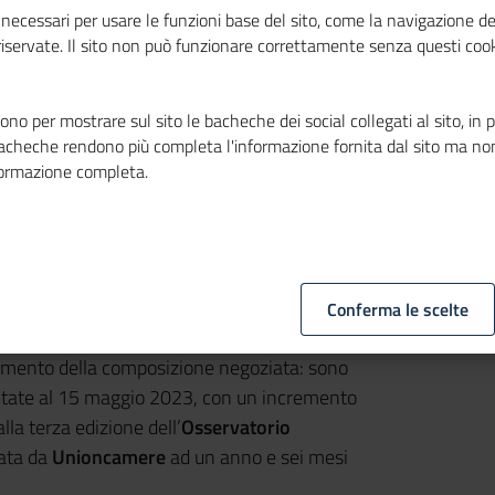
necessari per usare le funzioni base del sito, come la navigazione de
 riservate. Il sito non può funzionare correttamente senza questi cook
no per mostrare sul sito le bacheche dei social collegati al sito, in 
bacheche rendono più completa l'informazione fornita dal sito ma no
formazione completa.
Conferma le scelte
strumento della composizione negoziata: sono
tate al 15 maggio 2023, con un incremento
lla terza edizione dell’
Osservatorio
zata da
Unioncamere
ad un anno e sei mesi