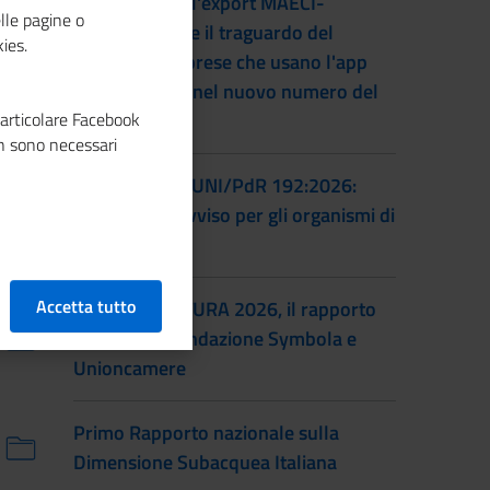
L'accordo per l'export MAECI-
lle pagine o
Unioncamere e il traguardo del
ies.
numero di imprese che usano l'app
Impresa Italia nel nuovo numero del
particolare Facebook
magazine
n sono necessari
Certificazione UNI/PdR 192:2026:
pubblicato l'avviso per gli organismi di
certificazione
Accetta tutto
IO SONO CULTURA 2026, il rapporto
annuale di Fondazione Symbola e
Unioncamere
Primo Rapporto nazionale sulla
Dimensione Subacquea Italiana