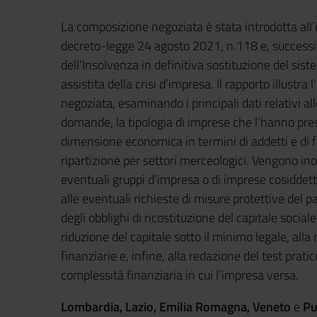
La composizione negoziata è stata introdotta all’
decreto-legge 24 agosto 2021, n.118 e, successiv
dell’Insolvenza in definitiva sostituzione del sist
assistita della crisi d’impresa. Il rapporto illustr
negoziata, esaminando i principali dati relativi al
domande, la tipologia di imprese che l’hanno prese
dimensione economica in termini di addetti e di fa
ripartizione per settori merceologici. Vengono ino
eventuali gruppi d’impresa o di imprese cosiddette 
alle eventuali richieste di misure protettive del p
degli obblighi di ricostituzione del capitale social
riduzione del capitale sotto il minimo legale, alla
finanziarie e, infine, alla redazione del test prati
complessità finanziaria in cui l’impresa versa.
Lombardia, Lazio, Emilia Romagna, Veneto
e
Pu