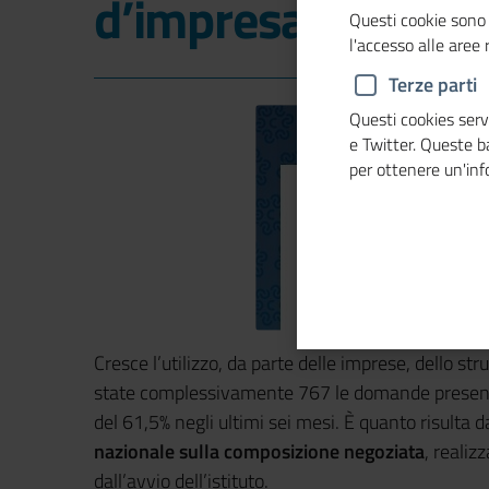
d’impresa
Questi cookie sono 
l'accesso alle aree
Terze parti
Questi cookies servo
e Twitter. Queste 
per ottenere un'in
Cresce l’utilizzo, da parte delle imprese, dello 
state complessivamente 767 le domande presen
del 61,5% negli ultimi sei mesi. È quanto risulta da
nazionale sulla composizione negoziata
, realiz
dall’avvio dell’istituto.