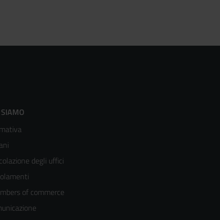
ooter
 SIAMO
mativa
enù
ani
olonna
colazione degli uffici
olamenti
mbers of commerce
unicazione