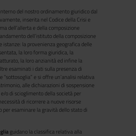
interno del nostro ordinamento giuridico dal
amente, inserita nel Codice della Crisi e
ema dell’allerta e della composizione
a l’andamento dell’istituto della composizione
le istanze: la provenienza geografica delle
ntata, la loro forma giuridica, la
tturato, la loro anzianità ed infine la
ltre esaminati i dati sulla presenza di
“sottosoglia” e si offre un’analisi relativa
atrimonio, alle dichiarazioni di sospensione
e e/o di scioglimento della società per
 necessità di ricorrere a nuove risorse
co per esaminare la gravità dello stato di
glia
guidano la classifica relativa alla