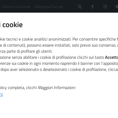
Sistema Camerale
Rassegna Stampa
 cookie
kie tecnici e cookie analitici anonimizzati. Per consentire specifiche 
e di contenuti), possono essere installati, solo previo suo consenso, c
a parte di profilare gli utenti.
 il sistema camerale
Primo Piano
zione senza abilitare i cookie di profilazione clicchi sul tasto
Accett
ne negoziata nella crisi d’impresa
ferenze sui cookie in ogni momento riaprendo il banner con l'apposit
 dopo aver selezionato o deselezionato i cookie di profilazione, clic
T
l'Osservatorio
licy completa, clicchi
Maggiori Informazioni
ni
T
iata nella crisi