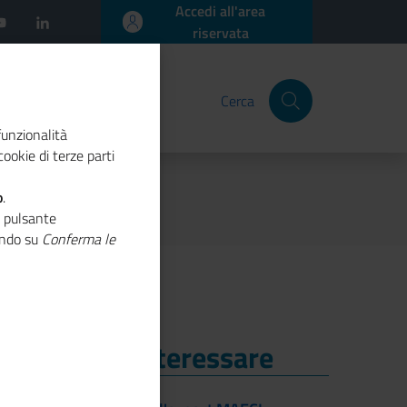
Accedi all'area
riservata
Cerca
funzionalità
ookie di terze parti
o
.
o pulsante
cando su
Conferma le
i Potrebbe Interessare
i Potrebbe Interessare