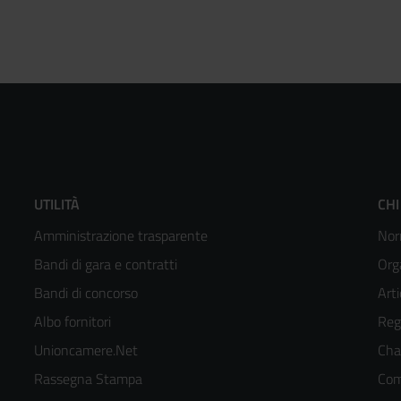
Footer
F
UTILITÀ
CHI
Amministrazione trasparente
Nor
menù
m
Bandi di gara e contratti
Org
colonna
c
Bandi di concorso
Arti
Albo fornitori
Reg
2
3
Unioncamere.Net
Cha
kedIn
Rassegna Stampa
Com