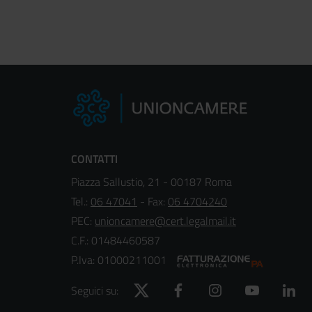
CONTATTI
Piazza Sallustio, 21 - 00187 Roma
Tel.:
06 47041
- Fax:
06 4704240
PEC:
unioncamere@cert.legalmail.it
C.F.: 01484460587
P.Iva: 01000211001
Twitter
Facebook
Instagram
YouTube
Lin
Seguici su: