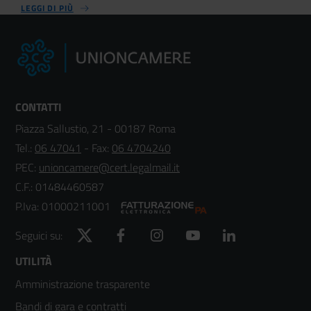
LEGGI DI PIÙ
CONTATTI
Piazza Sallustio, 21 - 00187 Roma
Tel.:
06 47041
- Fax:
06 4704240
PEC:
unioncamere@cert.legalmail.it
C.F.: 01484460587
P.Iva: 01000211001
Twitter
Facebook
Instagram
YouTube
LinkedIn
Seguici su:
Footer
UTILITÀ
Amministrazione trasparente
menù
Bandi di gara e contratti