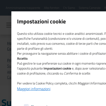
Menu
Salta
Amministrazione trasparente
Albo fornitori
Chi Siamo
Sistema Camerale
R
al
hamburgher
contenuto
i
principale
Impostazioni cookie
Questo sito utilizza cookie tecnici e cookie analitici anonimizzati.
specifiche funzionalità (condivisione e/o visione di contenuti), p
Home
installati, solo previo suo consenso, cookie di terze parti che cons
Comunicazione istituzionale per il sistema camerale
parte di profilare gli utenti.
Per proseguire la navigazione senza abilitare i cookie di profilazion
Accetto
.
Primo Piano
Può gestire le sue preferenze sui cookie in ogni momento riaprend
Su #cameredicommercioflash il tavolo di confronto
l'apposito pulsante
Impostazioni cookie
e, dopo aver selezionato 
aperto da Eurochambres per conoscere i progetti delle
cookie di profilazione, cliccando su
Conferma le scelte
.
Camere europee e far circolare le best practice
Per vedere la Cookie Policy completa, clicchi
Maggiori Informazio
Maggiori informazioni
Su