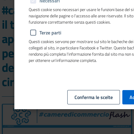
Necessari
#cameredicommercioflash
Questi cookie sono necessari per usare le funzioni base del si
navigazione delle pagine o l'accesso alle aree riservate. Il sit
il tavolo di confronto
funzionare correttamente senza questi cookies.
Terze parti
aperto da Eurochambres
Questi cookies servono per mostrare sul sito le bacheche dei 
per conoscere i progetti
collegati al sito, in particolare Facebook e Twitter. Queste ba
rendono più completa l'informazione fornita dal sito ma non 
per ottenere un'informazione completa.
delle Camere europee e far
circolare le best practice
Conferma le scelte
Ac