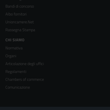
colonna
Bandi di concorso
2
Albo fornitori
Unioncamere.Net
Rassegna Stampa
Footer
CHI SIAMO
Normativa
menù
Organi
colonna
Articolazione degli uffici
3
Regolamenti
Chambers of commerce
Comunicazione