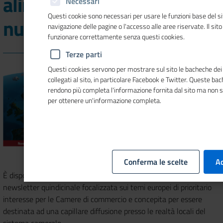
alimentare nel nuovo
Necessari
Questi cookie sono necessari per usare le funzioni base del si
numero di Mosaico Europa
navigazione delle pagine o l'accesso alle aree riservate. Il sit
funzionare correttamente senza questi cookies.
Terze parti
Questi cookies servono per mostrare sul sito le bacheche dei 
collegati al sito, in particolare Facebook e Twitter. Queste ba
rendono più completa l'informazione fornita dal sito ma non 
per ottenere un'informazione completa.
Conferma le scelte
Ac
È disponibile il terzo numero del 2022 di
Mosaico Europa
, la
newsletter quindicinale focalizzata sui temi europei di prioritario
interesse per le Camere di commercio e concepita per essere
destinata ad una capillare diffusione presso le realtà locali del