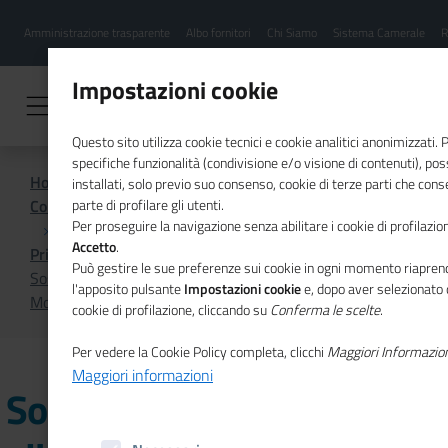
Menu
Salta
Amministrazione trasparente
Albo fornitori
Chi Siamo
Sistema Camerale
R
al
hamburgher
contenuto
i
principale
Impostazioni cookie
Questo sito utilizza cookie tecnici e cookie analitici anonimizzati.
specifiche funzionalità (condivisione e/o visione di contenuti), p
Home
installati, solo previo suo consenso, cookie di terze parti che cons
Comunicazione istituzionale per il sistema camerale
parte di profilare gli utenti.
Per proseguire la navigazione senza abilitare i cookie di profilazion
Accetto
.
Primo Piano
Può gestire le sue preferenze sui cookie in ogni momento riaprend
Sostenibilità del sistema alimentare nel nuovo numero di
l'apposito pulsante
Impostazioni cookie
e, dopo aver selezionato 
Mosaico Europa
cookie di profilazione, cliccando su
Conferma le scelte
.
Per vedere la Cookie Policy completa, clicchi
Maggiori Informazio
Maggiori informazioni
Sostenibilità del sistema