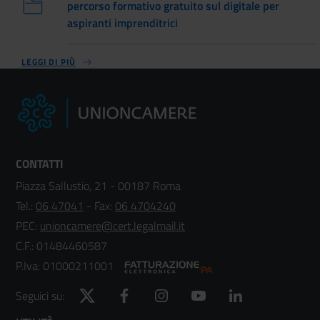
percorso formativo gratuito sul digitale per
aspiranti imprenditrici
LEGGI DI PIÙ
CONTATTI
Piazza Sallustio, 21 - 00187 Roma
Tel.:
06 47041
- Fax:
06 4704240
PEC:
unioncamere@cert.legalmail.it
C.F.: 01484460587
P.Iva: 01000211001
Twitter
Facebook
Instagram
YouTube
LinkedIn
Seguici su: