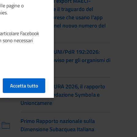
L'accordo per l'export MAECI-
lle pagine o
Unioncamere e il traguardo del
ies.
numero di imprese che usano l'app
Impresa Italia nel nuovo numero del
particolare Facebook
magazine
n sono necessari
Certificazione UNI/PdR 192:2026:
pubblicato l'avviso per gli organismi di
certificazione
Accetta tutto
IO SONO CULTURA 2026, il rapporto
annuale di Fondazione Symbola e
Unioncamere
Primo Rapporto nazionale sulla
Dimensione Subacquea Italiana