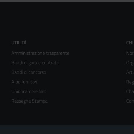
Footer
F
UTILITÀ
CHI
Amministrazione trasparente
Nor
menù
m
Bandi di gara e contratti
Org
colonna
c
Bandi di concorso
Arti
Albo fornitori
Reg
2
3
Unioncamere.Net
Cha
kedIn
Rassegna Stampa
Com