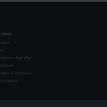
ooter
 SIAMO
mativa
enù
ani
olonna
colazione degli uffici
olamenti
mbers of commerce
unicazione