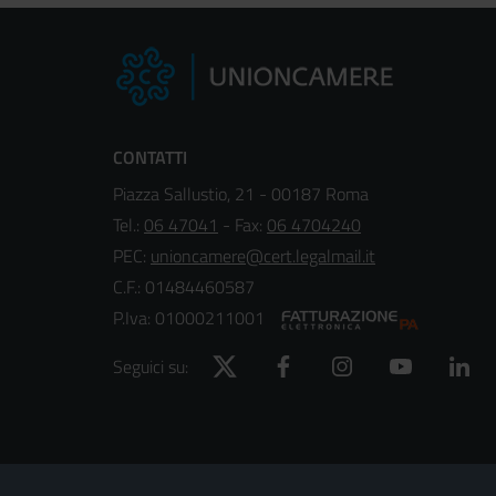
CONTATTI
Piazza Sallustio, 21 - 00187 Roma
Tel.:
06 47041
- Fax:
06 4704240
PEC:
unioncamere@cert.legalmail.it
C.F.: 01484460587
P.Iva: 01000211001
Twitter
Facebook
Instagram
YouTube
Lin
Seguici su:
Footer
Sezione Link Utili