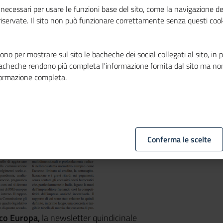
o Europa
necessari per usare le funzioni base del sito, come la navigazione de
 riservate. Il sito non può funzionare correttamente senza questi cook
no per mostrare sul sito le bacheche dei social collegati al sito, in 
bacheche rendono più completa l'informazione fornita dal sito ma no
formazione completa.
Conferma le scelte
co Europa,
la newsletter quindicinale