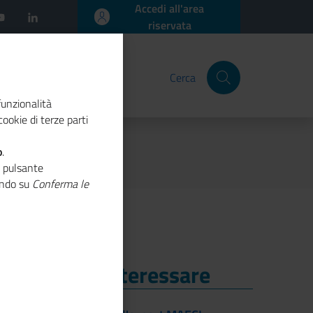
Accedi all'area
riservata
Cerca
funzionalità
ookie di terze parti
o
.
o pulsante
cando su
Conferma le
i Potrebbe Interessare
i Potrebbe Interessare