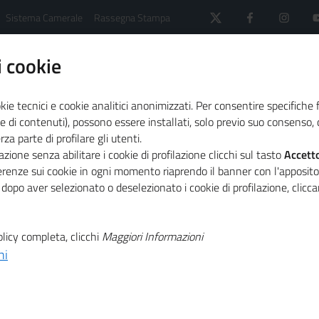
Sistema Camerale
Rassegna Stampa
 cookie
kie tecnici e cookie analitici anonimizzati. Per consentire specifiche 
e di contenuti), possono essere installati, solo previo suo consenso, c
a parte di profilare gli utenti.
 il sistema camerale
Primo Piano
zione senza abilitare i cookie di profilazione clicchi sul tasto
Accett
le Pmi nell'ultimo numero di Mosaico Europa
ferenze sui cookie in ogni momento riaprendo il banner con l'apposit
 dopo aver selezionato o deselezionato i cookie di profilazione, clic
T
a strategia
licy completa, clicchi
Maggiori Informazioni
ni
T
 nell'ultimo