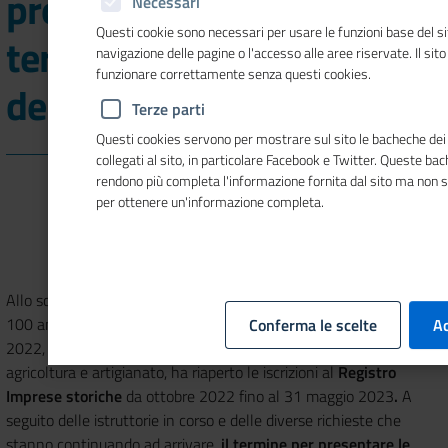
prorogati al 31 luglio i
Necessari
Questi cookie sono necessari per usare le funzioni base del si
termini di presentazione
navigazione delle pagine o l'accesso alle aree riservate. Il sit
funzionare correttamente senza questi cookies.
delle candidature
Terze parti
Questi cookies servono per mostrare sul sito le bacheche dei 
collegati al sito, in particolare Facebook e Twitter. Queste ba
rendono più completa l'informazione fornita dal sito ma non 
per ottenere un'informazione completa.
Allo scopo di valorizzare
tutte le imprese che hanno già compiuto
100 anni al 31 dicembre 2021 o li compiranno al 31 dicembre
Conferma le scelte
Ac
2022
,
Unioncamere
, insieme alle
Camere di commercio
, industria,
agricoltura e artigianato, ha riaperto le iscrizioni al
Registro
Imprese storiche
da ottobre 2022 fino al 31 maggio 2023
.
A
seguito delle istruttorie in corso e delle diverse richieste che
stanno continuando ad arrivare,
il termine per presentare le