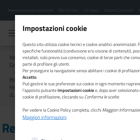
Menu
Salta
Amministrazione trasparente
Albo fornitori
Chi Siamo
Sistema Camerale
R
al
hamburgher
contenuto
i
principale
Impostazioni cookie
Questo sito utilizza cookie tecnici e cookie analitici anonimizzati.
specifiche funzionalità (condivisione e/o visione di contenuti), p
Home
installati, solo previo suo consenso, cookie di terze parti che cons
Comunicazione istituzionale per il sistema camerale
parte di profilare gli utenti.
Per proseguire la navigazione senza abilitare i cookie di profilazion
Accetto
.
Primo Piano
Può gestire le sue preferenze sui cookie in ogni momento riaprend
Registro Imprese Storiche, prorogati al 31 luglio i termini
l'apposito pulsante
Impostazioni cookie
e, dopo aver selezionato 
di presentazione delle candidature
cookie di profilazione, cliccando su
Conferma le scelte
.
Per vedere la Cookie Policy completa, clicchi
Maggiori Informazio
Maggiori informazioni
Registro Imprese Storiche,