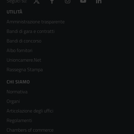
Twitter
Facebook
Instagram
YouTube
LinkedIn
Seguici su:
Footer
UTILITÀ
Amministrazione trasparente
menù
Bandi di gara e contratti
colonna
Bandi di concorso
2
Albo fornitori
Unioncamere.Net
Rassegna Stampa
Footer
CHI SIAMO
Normativa
menù
Organi
colonna
Articolazione degli uffici
3
Regolamenti
Chambers of commerce