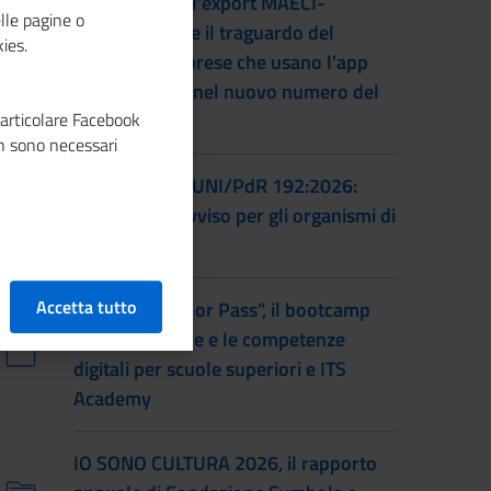
L'accordo per l'export MAECI-
lle pagine o
Unioncamere e il traguardo del
ies.
numero di imprese che usano l'app
Impresa Italia nel nuovo numero del
particolare Facebook
magazine
n sono necessari
Certificazione UNI/PdR 192:2026:
pubblicato l'avviso per gli organismi di
certificazione
Accetta tutto
Torna “Smash or Pass”, il bootcamp
sull’educazione e le competenze
digitali per scuole superiori e ITS
Academy
IO SONO CULTURA 2026, il rapporto