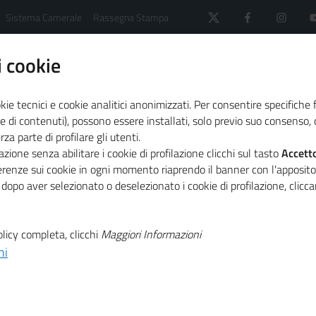
Sistema Camerale
Rassegna Stampa
 cookie
kie tecnici e cookie analitici anonimizzati. Per consentire specifiche 
e di contenuti), possono essere installati, solo previo suo consenso, c
a parte di profilare gli utenti.
 il sistema camerale
Primo Piano
zione senza abilitare i cookie di profilazione clicchi sul tasto
Accett
 istituzioni UE nel nuovo numero di "Unioncamere Economia & 
ferenze sui cookie in ogni momento riaprendo il banner con l'apposit
 dopo aver selezionato o deselezionato i cookie di profilazione, clic
T
politica
licy completa, clicchi
Maggiori Informazioni
ni
T
uzioni UE nel