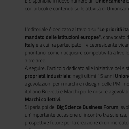
È disponibile il nuovo numero di
“Unioncamere E
con articoli e contenuti sulle attività di Unionc
L'editoriale é dedicato al tavolo su
"Le prioritá it
mandato delle istituzioni europee"
, convocato 
Italy
e a cui ha partecipato il vicepresidente vic
prioritario: come riacquisire competitività a live
altre aree.
A seguire, l’articolo dedicato alle iniziative del 
proprietà industriale:
negli ultimi 15 anni
Union
agevolazioni per i marchi e i disegni delle PMI, ne
italiano Brevetti e Marchi per le misure agevolat
Marchi collettivi
.
Si parla poi del
Big Science Business Forum
, svo
un'importante occasione di incontro tra scienza, i
prospettive future per la creazione di un mercato