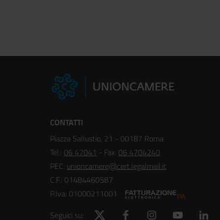
CONTATTI
Piazza Sallustio, 21 - 00187 Roma
Tel.:
06 47041
- Fax:
06 4704240
PEC:
unioncamere@cert.legalmail.it
C.F.: 01484460587
P.Iva: 01000211001
Twitter
Facebook
Instagram
YouTube
Lin
Seguici su: