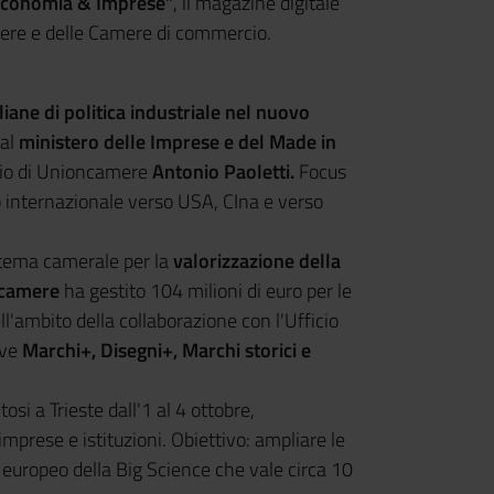
conomia & Imprese”
, il magazine digitale
amere e delle Camere di commercio.
aliane di politica industriale nel nuovo
dal
ministero delle Imprese e del Made in
ario di Unioncamere
Antonio Paoletti.
Focus
llo internazionale verso USA, CIna e verso
sistema camerale per la
valorizzazione della
camere
ha gestito 104 milioni di euro per le
ll'ambito della collaborazione con l'Ufficio
ive
Marchi+, Disegni+, Marchi storici e
ltosi a Trieste dall'1 al 4 ottobre,
mprese e istituzioni. Obiettivo: ampliare le
 europeo della Big Science che vale circa 10