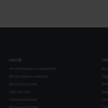
Footer
F
UTILITÀ
CHI
Amministrazione trasparente
Nor
menù
m
Bandi di gara e contratti
Org
colonna
c
Bandi di concorso
Arti
Albo fornitori
Reg
2
3
Unioncamere.Net
Cha
kedIn
Rassegna Stampa
Com