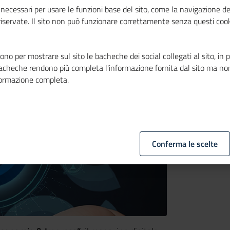
"Unioncamere
necessari per usare le funzioni base del sito, come la navigazione de
 riservate. Il sito non può funzionare correttamente senza questi cook
se"
no per mostrare sul sito le bacheche dei social collegati al sito, in 
bacheche rendono più completa l'informazione fornita dal sito ma no
formazione completa.
Conferma le scelte