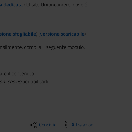
a dedicata
del sito Unioncamere, dove é
sione sfogliabile
) (
versione scaricabile
)
ensilmente, compila il seguente modulo:
zare il contenuto.
oni cookie
per abilitarli
Condividi
Altre azioni