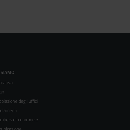
ooter
 SIAMO
mativa
enù
ani
olonna
colazione degli uffici
olamenti
mbers of commerce
unicazione