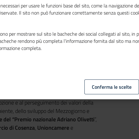
necessari per usare le funzioni base del sito, come la navigazione de
 riservate. Il sito non può funzionare correttamente senza questi cook
no per mostrare sul sito le bacheche dei social collegati al sito, in 
bacheche rendono più completa l'informazione fornita dal sito ma no
formazione completa.
Conferma le scelte
mozione e al perseguimento dei valori della
mbiente, dello sviluppo del Mezzogiorno e
e del “Premio nazionale Adriano Olivetti
”,
cio di Cosenza
,
Unioncamere
e