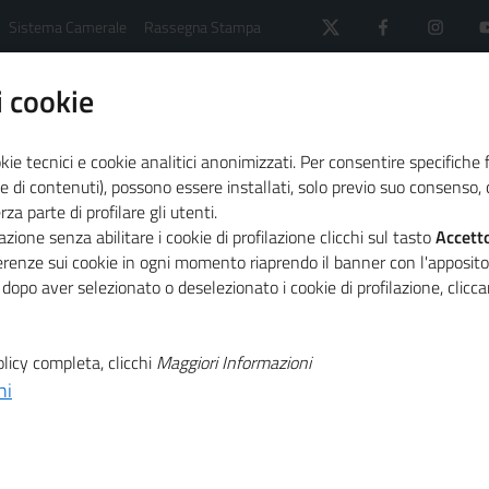
Sistema Camerale
Rassegna Stampa
 cookie
kie tecnici e cookie analitici anonimizzati. Per consentire specifiche 
e di contenuti), possono essere installati, solo previo suo consenso, c
a parte di profilare gli utenti.
 il sistema camerale
Primo Piano
zione senza abilitare i cookie di profilazione clicchi sul tasto
Accett
a seconda edizione dedicata a imprese e scuole
ferenze sui cookie in ogni momento riaprendo il banner con l'apposit
 dopo aver selezionato o deselezionato i cookie di profilazione, clic
T
driano Olivetti:
licy completa, clicchi
Maggiori Informazioni
ni
T
edizione dedicata