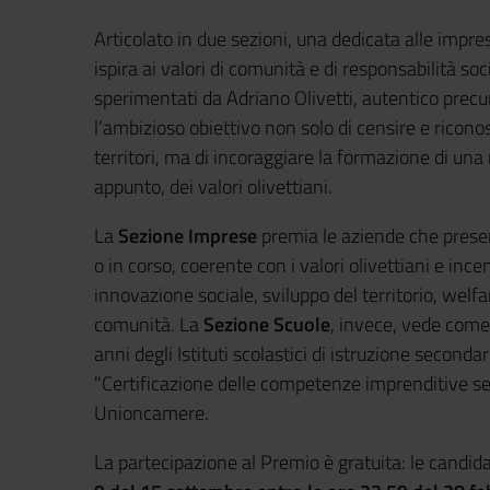
Articolato in due sezioni, una dedicata alle impres
ispira ai valori di comunità e di responsabilità soc
sperimentati da Adriano Olivetti, autentico precur
l’ambizioso obiettivo non solo di censire e ricono
territori, ma di incoraggiare la formazione di una
appunto, dei valori olivettiani.
La
Sezione Imprese
premia le aziende che prese
o in corso, coerente con i valori olivettiani e ince
innovazione sociale, sviluppo del territorio, welf
comunità. La
Sezione Scuole
, invece, vede come d
anni degli Istituti scolastici di istruzione seconda
"Certificazione delle competenze imprenditive s
Unioncamere.
La partecipazione al Premio è gratuita: le can
did