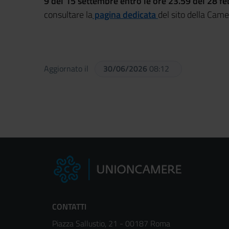
9
del 15 settembre entro le ore 23.59 del 28 fe
consultare la
pagina dedicata
del sito della Cam
Aggiornato il
30/06/2026
08:12
CONTATTI
Piazza Sallustio, 21 - 00187 Roma