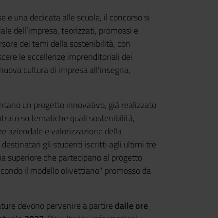
e e una dedicata alle scuole, il concorso si
iale dell’impresa, teorizzati, promossi e
sore dei temi della sostenibilità, con
scere le eccellenze imprenditoriali dei
 nuova cultura di impresa all’insegna,
ntano un progetto innovativo, già realizzato
ntrato su tematiche quali sostenibilità,
are aziendale e valorizzazione della
estinatari gli studenti iscritti agli ultimi tre
ria superiore
che partecipano al progetto
econdo il modello olivettiano" promosso da
ature devono pervenire a partire
dalle ore