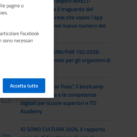
L'accordo per l'export MAECI-
lle pagine o
Unioncamere e il traguardo del
ies.
numero di imprese che usano l'app
Impresa Italia nel nuovo numero del
particolare Facebook
magazine
n sono necessari
Certificazione UNI/PdR 192:2026:
pubblicato l'avviso per gli organismi di
certificazione
Accetta tutto
Torna “Smash or Pass”, il bootcamp
sull’educazione e le competenze
digitali per scuole superiori e ITS
Academy
IO SONO CULTURA 2026, il rapporto