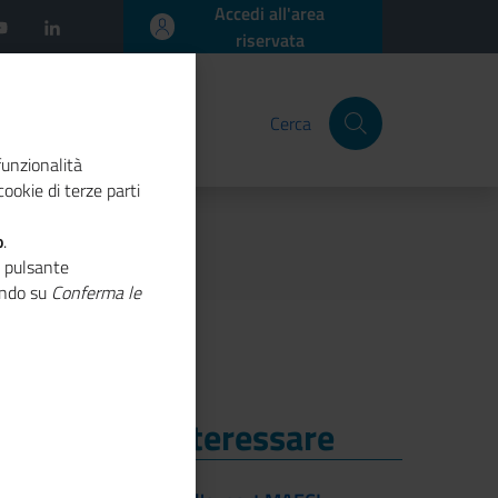
Accedi all'area
riservata
Cerca
funzionalità
ookie di terze parti
o
.
o pulsante
cando su
Conferma le
i Potrebbe Interessare
i Potrebbe Interessare