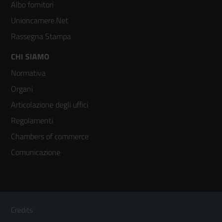
2
Albo fornitori
Unioncamere.Net
Rassegna Stampa
Footer
CHI SIAMO
Normativa
menù
Organi
colonna
Articolazione degli uffici
3
Regolamenti
Chambers of commerce
Comunicazione
Sezione Link Utili
Footer
Credits
Menù