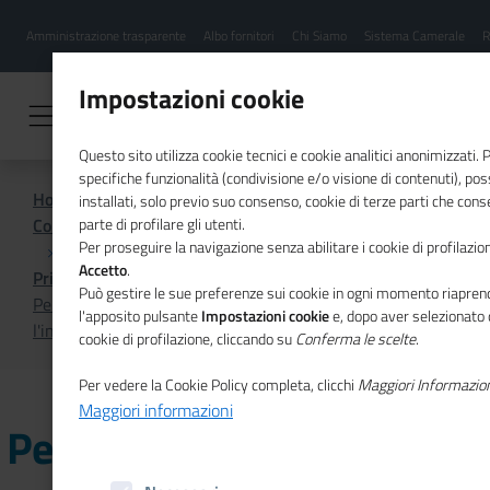
Menu
Salta
Amministrazione trasparente
Albo fornitori
Chi Siamo
Sistema Camerale
R
al
hamburgher
contenuto
i
principale
Impostazioni cookie
Questo sito utilizza cookie tecnici e cookie analitici anonimizzati.
specifiche funzionalità (condivisione e/o visione di contenuti), p
Home
installati, solo previo suo consenso, cookie di terze parti che cons
Comunicazione istituzionale per il sistema camerale
parte di profilare gli utenti.
Per proseguire la navigazione senza abilitare i cookie di profilazion
Accetto
.
Primo Piano
Può gestire le sue preferenze sui cookie in ogni momento riaprend
Percorso avanzato per le competenze imprenditoriali e
l'apposito pulsante
Impostazioni cookie
e, dopo aver selezionato 
l'innovazione della filiera agricola e agroalimentare
cookie di profilazione, cliccando su
Conferma le scelte
.
Per vedere la Cookie Policy completa, clicchi
Maggiori Informazio
Maggiori informazioni
Percorso avanzato per le