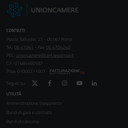
CONTATTI
Piazza Sallustio, 21 - 00187 Roma
Tel.:
06 47041
- Fax:
06 4704240
PEC:
unioncamere@cert.legalmail.it
C.F.: 01484460587
P.Iva: 01000211001
Twitter
Facebook
Instagram
YouTube
LinkedIn
Seguici su:
Footer
UTILITÀ
Amministrazione trasparente
menù
Bandi di gara e contratti
colonna
Bandi di concorso