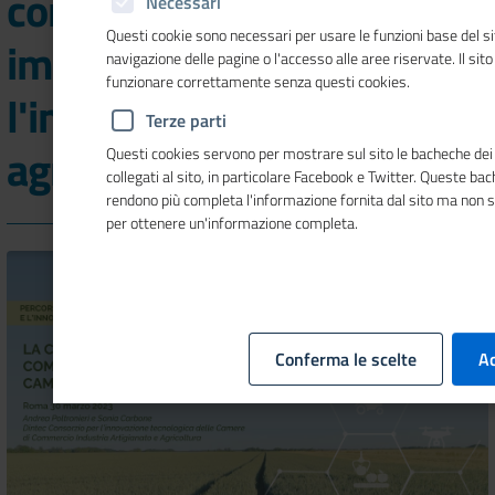
competenze
Necessari
Questi cookie sono necessari per usare le funzioni base del si
imprenditoriali e
navigazione delle pagine o l'accesso alle aree riservate. Il sit
funzionare correttamente senza questi cookies.
l'innovazione della filiera
Terze parti
agricola e agroalimentare
Questi cookies servono per mostrare sul sito le bacheche dei 
collegati al sito, in particolare Facebook e Twitter. Queste ba
rendono più completa l'informazione fornita dal sito ma non 
per ottenere un'informazione completa.
Conferma le scelte
Ac