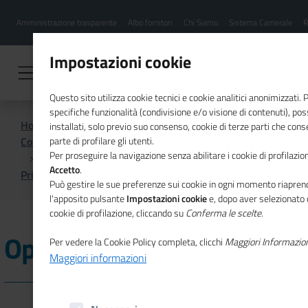
Menu
Salta
Amministrazione trasparente
Albo fornitori
Chi Siamo
Sistema Camerale
R
al
hamburgher
contenuto
i
principale
Impostazioni cookie
Questo sito utilizza cookie tecnici e cookie analitici anonimizzati.
specifiche funzionalità (condivisione e/o visione di contenuti), p
Home
installati, solo previo suo consenso, cookie di terze parti che cons
Comunicazione istituzionale per il sistema camerale
parte di profilare gli utenti.
Per proseguire la navigazione senza abilitare i cookie di profilazion
Accetto
.
Primo Piano
Open Gov Week 2026
Può gestire le sue preferenze sui cookie in ogni momento riaprend
l'apposito pulsante
Impostazioni cookie
e, dopo aver selezionato 
cookie di profilazione, cliccando su
Conferma le scelte
.
Open Gov Week 2026
Per vedere la Cookie Policy completa, clicchi
Maggiori Informazio
Maggiori informazioni