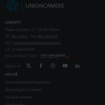
CONTATTI
Piazza Sallustio, 21 - 00187 Roma
Tel.:
06 47041
- Fax:
06 4704240
PEC:
unioncamere@cert.legalmail.it
C.F.: 01484460587
P.Iva: 01000211001
Twitter
Facebook
Instagram
YouTube
LinkedIn
Seguici su:
Footer
UTILITÀ
Amministrazione trasparente
menù
Bandi di gara e contratti
colonna
Bandi di concorso
Albo fornitori