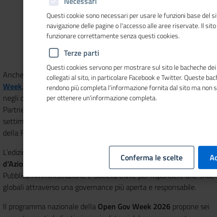
Necessari
Questi cookie sono necessari per usare le funzioni base del si
navigazione delle pagine o l'accesso alle aree riservate. Il sit
funzionare correttamente senza questi cookies.
Terze parti
Questi cookies servono per mostrare sul sito le bacheche dei 
Anche quest'anno
il Sistema camerale
aderisce alla
Open Gov
collegati al sito, in particolare Facebook e Twitter. Queste ba
Week
, l’appuntamento mondiale che si svolge in contemporanea
rendono più completa l'informazione fornita dal sito ma non 
negli oltre 70 paesi che partecipano all’Open Government
per ottenere un'informazione completa.
Partnership per promuovere la politica del governo aperto. La
settimana, che in Italia è promossa e coordinata dal Dipartimento
della Funzione Pubblica, quest’anno si tiene
dal 18 al 22 maggio
.
L’edizione 2026 si inserisce nel quadro delle azioni del
6° Piano
Conferma le scelte
Ac
d’Azione Nazionale (6NAP)
e mira a consolidare il dialogo tra
Pubblica Amministrazione e Società Civile per rispondere alle sfide
globali attraverso una governance più aperta e responsabile.
Il programma nazionale della
Open Gov Week 2026
propone sei