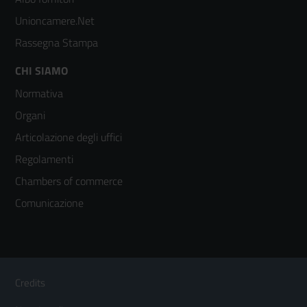
2
Unioncamere.Net
Rassegna Stampa
Footer
CHI SIAMO
Normativa
menù
Organi
colonna
Articolazione degli uffici
3
Regolamenti
Chambers of commerce
Comunicazione
Sezione Link Utili
Footer
Credits
Menù